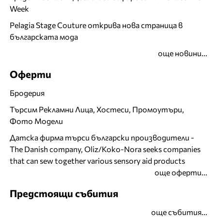
Week
Pelagia Stage Couture открива нова страница в
българската мода
още новини...
Оферти
Бродерия
Търсим Рекламни Лица, Хостеси, Промоутъри,
Фото Модели
Датска фирма търси български производители -
The Danish company, Oliz/Koko-Nora seeks companies
that can sew together various sensory aid products
още оферти...
Предстоящи събития
още събития...