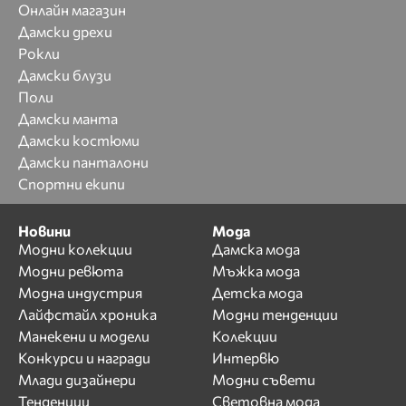
Онлайн магазин
Дамски дрехи
Рокли
Дамски блузи
Поли
Дамски манта
Дамски костюми
Дамски панталони
Спортни екипи
Новини
Мода
Модни колекции
Дамска мода
Модни ревюта
Мъжка мода
Модна индустрия
Детска мода
Лайфстайл хроника
Модни тенденции
Манекени и модели
Колекции
Конкурси и награди
Интервю
Млади дизайнери
Модни съвети
Тенденции
Световна мода