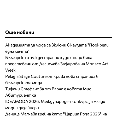
Още новини
Академията за мода се включи в каузата "Подкрепи
една мечта"
Български и чуждестранни художници бяха
представени от Десислава Зафирова на Monaco Art
Week
Pelagia Stage Couture открива нова страница в
българската мода
Тифани Стефанова от Варна е новата Мис
Абитуриентка
IDEAMODA 2026: Международен конкурс за млади
модни дизайнери
Деница Малчева грейна като "Царица Роза 2026" на