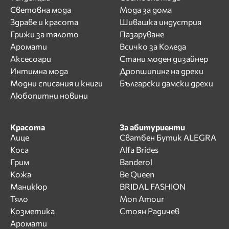
Световна мода
Мода за дома
Здраве и красота
Шивашка индустрия
Грижи за тялото
Пазаруване
Аромати
Всичко за Коледа
Аксесоари
Стани моден дизайнер
Интимна мода
Дропшипинг на дрехи
Модни списания и книги
Български дамски дрехи
Любопитни новини
Красота
За абитуриенти
Лице
Сватбен Бутик ALEGRA
Коса
Alfa Brides
Грим
Banderol
Кожа
Be Queen
Маникюр
BRIDAL FASHION
Тяло
Mon Amour
Козметика
Стоян Радичев
Аромати