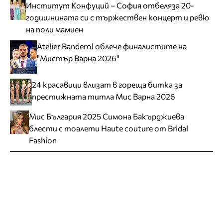
Институт Конфуций – София отбеляза 20-
годишнината си с тържествен концерт и ревю
на поли мамиен
Atelier Banderol облече финалистите на
"Мистър Варна 2026"
24 красавици влизат в гореща битка за
престижната титла Мис Варна 2026
Мис България 2025 Симона Бакърджиева
блести с тоалети Haute couture от Bridal
Fashion