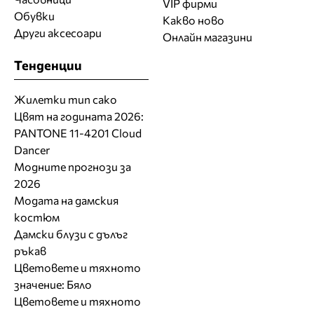
VIP фирми
Обувки
Какво ново
Други аксесоари
Онлайн магазини
Тенденции
Жилетки тип сако
Цвят на годината 2026:
PANTONE 11-4201 Cloud
Dancer
Модните прогнози за
2026
Модата на дамския
костюм
Дамски блузи с дълъг
ръкав
Цветовете и тяхното
значение: Бяло
Цветовете и тяхното