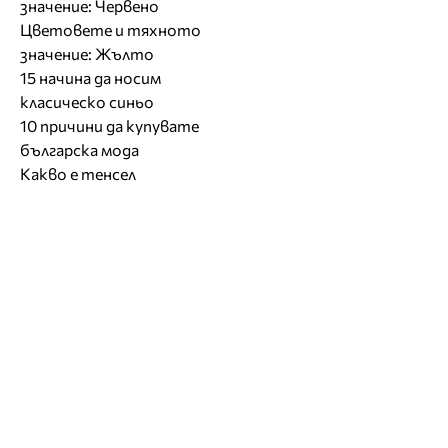
значение: Червено
Цветовете и тяхното
значение: Жълто
15 начина да носим
класическо синьо
10 причини да купувате
българска мода
Какво е тенсел