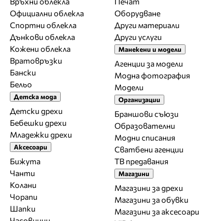
Връхни облекла
Печат
Официални облекла
Оборудване
Спортни облекла
Други материали
Дънкови облекла
Други услуги
Кожени облекла
Манекени и модели
Вратовръзки
Агенции за модели
Бански
Модна фотография
Бельо
Модели
Детска мода
Организации
Детски дрехи
Браншови съюзи
Бебешки дрехи
Образователни
Младежки дрехи
Модни списания
Аксесоари
Сватбени агенции
Бижута
ТВ предавания
Чанти
Магазини
Колани
Магазини за дрехи
Чорапи
Магазини за обувки
Шапки
Магазини за aксесоари
Часовници