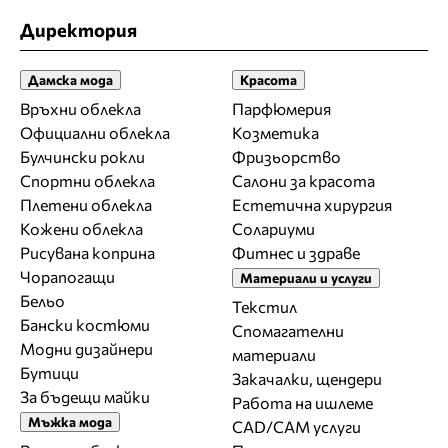
Директория
Дамска мода
Красота
Връхни облекла
Парфюмерия
Официални облекла
Козметика
Булчински рокли
Фризьорство
Спортни облекла
Салони за красота
Плетени облекла
Естетична хирургия
Кожени облекла
Солариуми
Рисувана коприна
Фитнес и здраве
Чорапогащи
Материали и услуги
Бельо
Текстил
Бански костюми
Спомагателни
Модни дизайнери
материали
Бутици
Закачалки, щендери
За бъдещи майки
Работа на ишлеме
Мъжка мода
CAD/CAM услуги