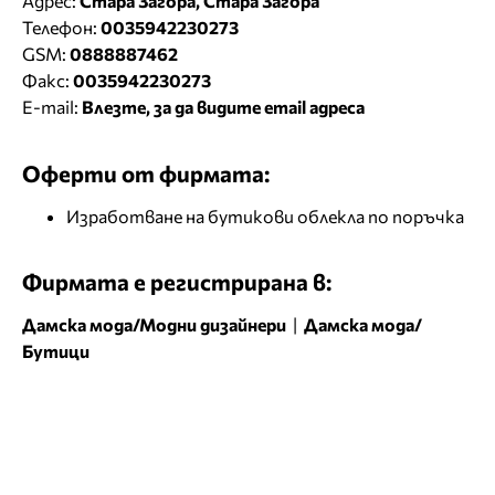
Адрес:
Стара Загора, Стара Загора
Телефон:
0035942230273
GSM:
0888887462
Факс:
0035942230273
E-mail:
Влезте, за да видите email адреса
Оферти от фирмата:
Изработване на бутикови облекла по поръчка
Фирмата е регистрирана в:
Дамска мода/Модни дизайнери
|
Дамска мода/
Бутици