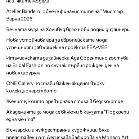
най-яките модели
Atelier Banderol облече финалистите на "Мистър
Варна 2026"
Вечната муза на Холивуд вдъхнови родни дизайнери
Нова устойчива ера за европейската мода:
успешният завършек на проекта FEA-VEE
Италианската дизайнерка Ада Сорентино гостува
на Bridal Fashion по случай първия рожден ден на
новия шоурум
ONE Gallery постави важен акцент върху
колекционерството
Жените, които превърнаха стила в безсмъртие
Академията за мода се включи в каузата "Подкрепи
една мечта"
Български и чуждестранни художници бяха
представени от Десислава Зафирова на Monaco Art