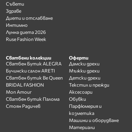
Съвети
Здраве
Диети и отслабване
Интимно
Лунна диета 2026
Ruse Fashion Week
Сватбени колекции
Оферти
Сватбен Бутик ALEGRA
Дамски дрехи
Бучински салон ARETI
Мъжки дрехи
Сватбен бутик Be Queen
Детски дрехи
BRIDAL FASHION
Текстил и прежди
Mon Amour
Аксесоари
Сватбен бутик Палома
Обувки
Стоян Радичев
Парфюмерия и
козметика
Машини и оборудване
Материали