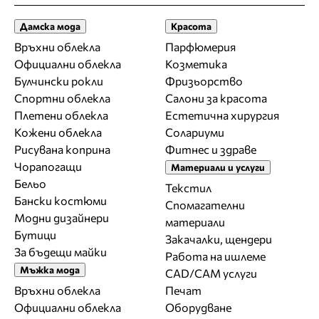
Дамска мода
Красота
Връхни облекла
Парфюмерия
Официални облекла
Козметика
Булчински рокли
Фризьорство
Спортни облекла
Салони за красота
Плетени облекла
Естетична хирургия
Кожени облекла
Солариуми
Рисувана коприна
Фитнес и здраве
Чорапогащи
Материали и услуги
Бельо
Текстил
Бански костюми
Спомагателни
Модни дизайнери
материали
Бутици
Закачалки, щендери
За бъдещи майки
Работа на ишлеме
Мъжка мода
CAD/CAM услуги
Връхни облекла
Печат
Официални облекла
Оборудване