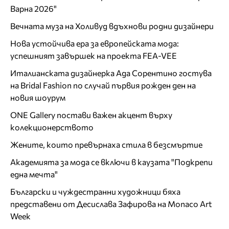
Варна 2026"
Вечната муза на Холивуд вдъхнови родни дизайнери
Нова устойчива ера за европейската мода:
успешният завършек на проекта FEA-VEE
Италианската дизайнерка Ада Сорентино гостува
на Bridal Fashion по случай първия рожден ден на
новия шоурум
ONE Gallery постави важен акцент върху
колекционерството
Жените, които превърнаха стила в безсмъртие
Академията за мода се включи в каузата "Подкрепи
една мечта"
Български и чуждестранни художници бяха
представени от Десислава Зафирова на Monaco Art
Week