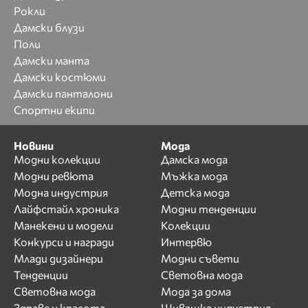
Рокли
Дамски блузи
Поли
Дамски манта
Дамски костюми
Дамски панталони
Спортни екипи
Новини
Мода
Модни колекции
Дамска мода
Модни ревюта
Мъжка мода
Модна индустрия
Детска мода
Лайфстайл хроника
Модни тенденции
Манекени и модели
Колекции
Конкурси и награди
Интервю
Млади дизайнери
Модни съвети
Тенденции
Световна мода
Световна мода
Мода за дома
Здраве и красота
Шивашка индустрия