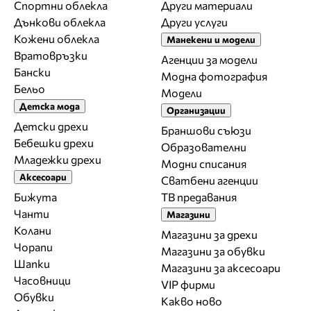
Спортни облекла
Други материали
Дънкови облекла
Други услуги
Кожени облекла
Манекени и модели
Вратовръзки
Агенции за модели
Бански
Модна фотография
Бельо
Модели
Детска мода
Организации
Детски дрехи
Браншови съюзи
Бебешки дрехи
Образователни
Младежки дрехи
Модни списания
Аксесоари
Сватбени агенции
Бижута
ТВ предавания
Чанти
Магазини
Колани
Магазини за дрехи
Чорапи
Магазини за обувки
Шапки
Магазини за aксесоари
Часовници
VIP фирми
Обувки
Какво ново