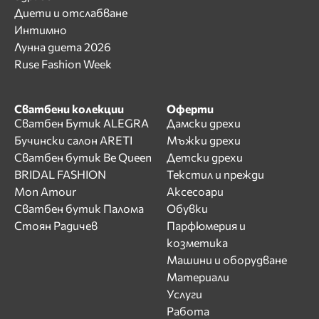
Диети и отслабване
Интимно
Лунна диета 2026
Ruse Fashion Week
Сватбени колекции
Оферти
Сватбен Бутик ALEGRA
Дамски дрехи
Бучински салон ARETI
Мъжки дрехи
Сватбен бутик Be Queen
Детски дрехи
BRIDAL FASHION
Текстил и прежди
Mon Amour
Аксесоари
Сватбен бутик Палома
Обувки
Стоян Радичев
Парфюмерия и
козметика
Машини и оборудване
Материали
Услуги
Работа