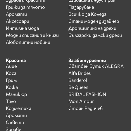
Грижи за тялото
Пазаруване
Аромати
Всичко за Коледа
Аксесоари
Стани моден дизайнер
Интимна мода
Дропшипинг на дрехи
Модни списания и книги
Български дамски дрехи
Любопитни новини
Красота
За абитуриенти
Лице
Сватбен Бутик ALEGRA
Коса
Alfa Brides
Грим
Banderol
Кожа
Be Queen
Маникюр
BRIDAL FASHION
Тяло
Mon Amour
Козметика
Стоян Радичев
Аромати
Съвети
Здраве