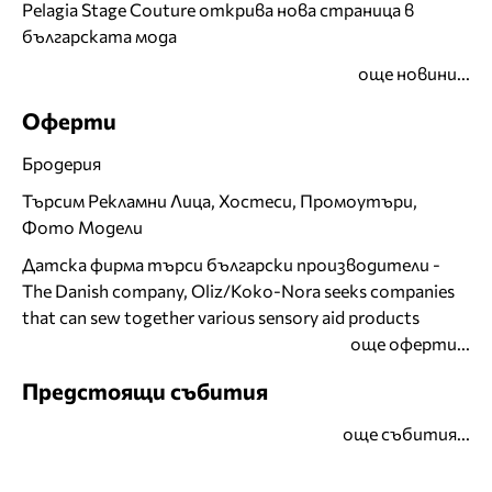
Pelagia Stage Couture открива нова страница в
българската мода
още новини...
Оферти
Бродерия
Търсим Рекламни Лица, Хостеси, Промоутъри,
Фото Модели
Датска фирма търси български производители -
The Danish company, Oliz/Koko-Nora seeks companies
that can sew together various sensory aid products
още оферти...
Предстоящи събития
още събития...