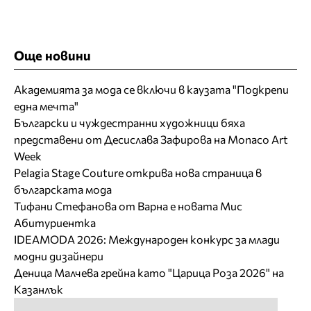
Още новини
Академията за мода се включи в каузата "Подкрепи
една мечта"
Български и чуждестранни художници бяха
представени от Десислава Зафирова на Monaco Art
Week
Pelagia Stage Couture открива нова страница в
българската мода
Тифани Стефанова от Варна е новата Мис
Абитуриентка
IDEAMODA 2026: Международен конкурс за млади
модни дизайнери
Деница Малчева грейна като "Царица Роза 2026" на
Казанлък