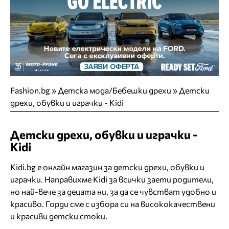
Fashion.bg
»
Детска мода/Бебешки дрехи
»
Детски
дрехи, обувки и играчки - Kidi
Детски дрехи, обувки и играчки -
Kidi
Kidi.bg e онлайн магазин за детски дрехи, обувки и
играчки. Направихме Kidi за всички заети родители,
но най-вече за децата ни, за да се чувстват удобно и
красиво. Горди сме с избора си на висококачествени
и красиви детски стоки.