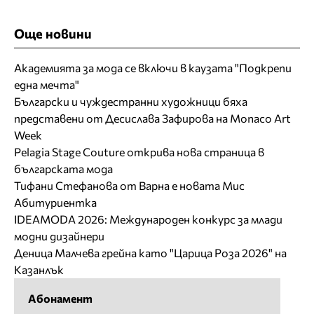
Още новини
Академията за мода се включи в каузата "Подкрепи
една мечта"
Български и чуждестранни художници бяха
представени от Десислава Зафирова на Monaco Art
Week
Pelagia Stage Couture открива нова страница в
българската мода
Тифани Стефанова от Варна е новата Мис
Абитуриентка
IDEAMODA 2026: Международен конкурс за млади
модни дизайнери
Деница Малчева грейна като "Царица Роза 2026" на
Казанлък
Абонамент