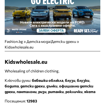
Fashion.bg
»
Детска мода/Детски дрехи
»
Kidswholesale.eu
Kidswholesale.eu
Wholesaling of children clothing.
Ключови думи:
бебешки облекла
,
блузи
,
блузки
,
бодита
,
детски дрехи
,
дънки
,
официални детски
дрехи
,
панталони
,
ризи
,
ританки
,
роклички
,
якета
Посещения:
12983