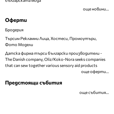
българската мода
още новини...
Оферти
Бродерия
Търсим Рекламни Лица, Хостеси, Промоутъри,
Фото Модели
Датска фирма търси български производители -
The Danish company, Oliz/Koko-Nora seeks companies
that can sew together various sensory aid products
още оферти...
Предстоящи събития
още събития...