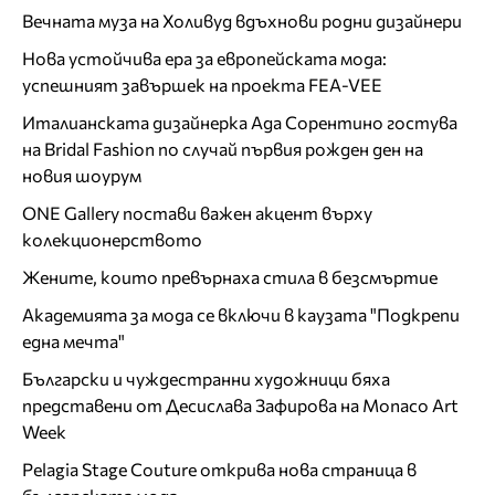
Вечната муза на Холивуд вдъхнови родни дизайнери
Нова устойчива ера за европейската мода:
успешният завършек на проекта FEA-VEE
Италианската дизайнерка Ада Сорентино гостува
на Bridal Fashion по случай първия рожден ден на
новия шоурум
ONE Gallery постави важен акцент върху
колекционерството
Жените, които превърнаха стила в безсмъртие
Академията за мода се включи в каузата "Подкрепи
една мечта"
Български и чуждестранни художници бяха
представени от Десислава Зафирова на Monaco Art
Week
Pelagia Stage Couture открива нова страница в