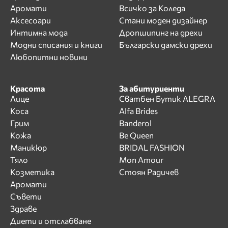
Аромати
Всичко за Коледа
Аксесоари
Стани моден дизайнер
Интимна мода
Дропшипинг на дрехи
Модни списания и книги
Български дамски дрехи
Любопитни новини
Красота
За абитуриенти
Лице
Сватбен Бутик ALEGRA
Коса
Alfa Brides
Грим
Banderol
Кожа
Be Queen
Маникюр
BRIDAL FASHION
Тяло
Mon Amour
Козметика
Стоян Радичев
Аромати
Съвети
Здраве
Диети и отслабване