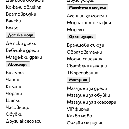
Кожени облекла
Манекени и модели
Вратовръзки
Агенции за модели
Бански
Модна фотография
Бельо
Модели
Детска мода
Организации
Детски дрехи
Браншови съюзи
Бебешки дрехи
Образователни
Младежки дрехи
Модни списания
Аксесоари
Сватбени агенции
Бижута
ТВ предавания
Чанти
Магазини
Колани
Магазини за дрехи
Чорапи
Магазини за обувки
Шапки
Магазини за aксесоари
Часовници
VIP фирми
Обувки
Какво ново
Други аксесоари
Онлайн магазини