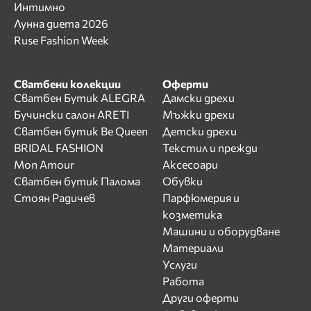
Интимно
Лунна диета 2026
Ruse Fashion Week
Сватбени колекции
Оферти
Сватбен Бутик ALEGRA
Дамски дрехи
Бучински салон ARETI
Мъжки дрехи
Сватбен бутик Be Queen
Детски дрехи
BRIDAL FASHION
Текстил и прежди
Mon Amour
Аксесоари
Сватбен бутик Палома
Обувки
Стоян Радичев
Парфюмерия и
козметика
Машини и оборудване
Материали
Услуги
Работа
Други оферти