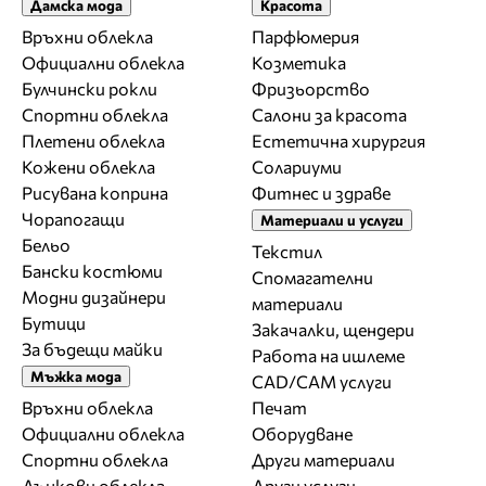
Дамска мода
Красота
Връхни облекла
Парфюмерия
Официални облекла
Козметика
Булчински рокли
Фризьорство
Спортни облекла
Салони за красота
Плетени облекла
Естетична хирургия
Кожени облекла
Солариуми
Рисувана коприна
Фитнес и здраве
Чорапогащи
Материали и услуги
Бельо
Текстил
Бански костюми
Спомагателни
Модни дизайнери
материали
Бутици
Закачалки, щендери
За бъдещи майки
Работа на ишлеме
Мъжка мода
CAD/CAM услуги
Връхни облекла
Печат
Официални облекла
Оборудване
Спортни облекла
Други материали
Дънкови облекла
Други услуги