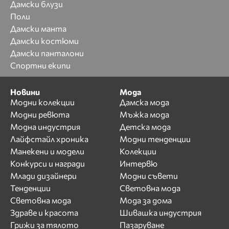
Дамски блузи
Поли
Дамски манта
Дамски костюми
Дамски панталони
Спортни екипи
Новини
Мода
Модни колекции
Дамска мода
Модни ревюта
Мъжка мода
Модна индустрия
Детска мода
Лайфстайл хроника
Модни тенденции
Манекени и модели
Колекции
Конкурси и награди
Интервю
Млади дизайнери
Модни съвети
Тенденции
Световна мода
Световна мода
Мода за дома
Здраве и красота
Шивашка индустрия
Грижи за тялото
Пазаруване