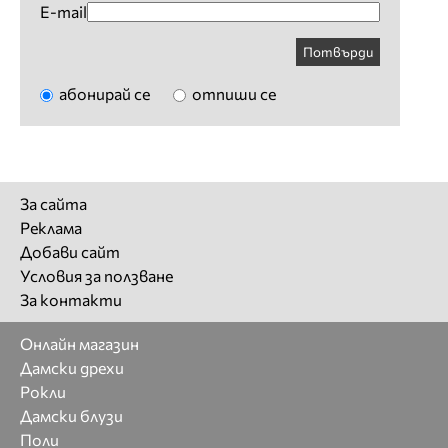
E-mail
Потвърди
абонирай се
отпиши се
За сайта
Реклама
Добави сайт
Условия за ползване
За контакти
Онлайн магазин
Дамски дрехи
Рокли
Дамски блузи
Поли