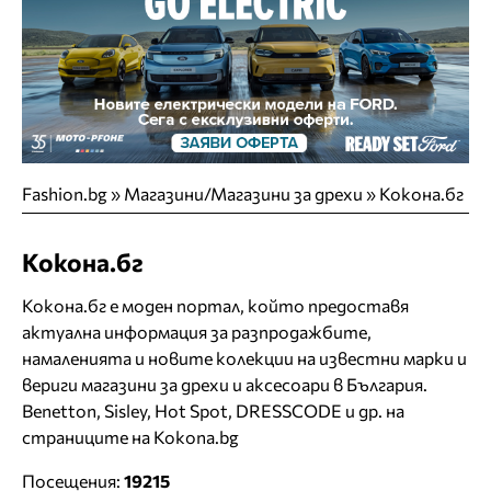
Fashion.bg
»
Магазини/Магазини за дрехи
»
Кокона.бг
Кокона.бг
Кокона.бг е моден портал, който предоставя
актуална информация за разпродажбите,
намаленията и новите колекции на известни марки и
вериги магазини за дрехи и аксесоари в България.
Benetton, Sisley, Hot Spot, DRESSCODE и др. на
страниците на Kokona.bg
Посещения:
19215