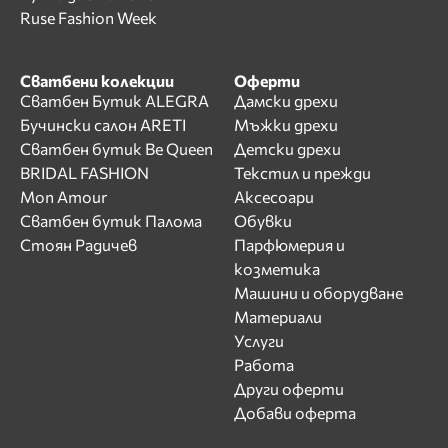
Ruse Fashion Week
Сватбени колекции
Оферти
Сватбен Бутик ALEGRA
Дамски дрехи
Бучински салон ARETI
Мъжки дрехи
Сватбен бутик Be Queen
Детски дрехи
BRIDAL FASHION
Текстил и прежди
Mon Amour
Аксесоари
Сватбен бутик Палома
Обувки
Стоян Радичев
Парфюмерия и
козметика
Машини и оборудване
Материали
Услуги
Работа
Други оферти
Добави оферта