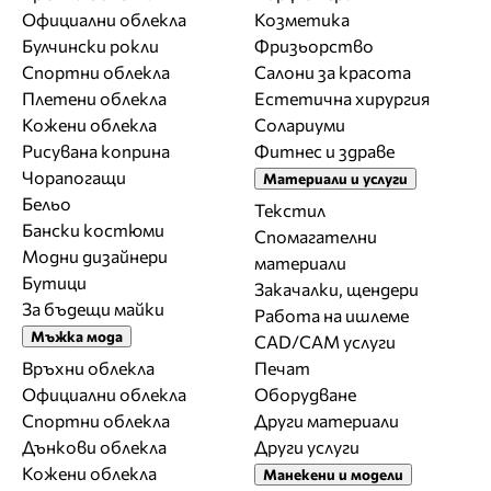
Официални облекла
Козметика
Булчински рокли
Фризьорство
Спортни облекла
Салони за красота
Плетени облекла
Естетична хирургия
Кожени облекла
Солариуми
Рисувана коприна
Фитнес и здраве
Чорапогащи
Материали и услуги
Бельо
Текстил
Бански костюми
Спомагателни
Модни дизайнери
материали
Бутици
Закачалки, щендери
За бъдещи майки
Работа на ишлеме
Мъжка мода
CAD/CAM услуги
Връхни облекла
Печат
Официални облекла
Оборудване
Спортни облекла
Други материали
Дънкови облекла
Други услуги
Кожени облекла
Манекени и модели