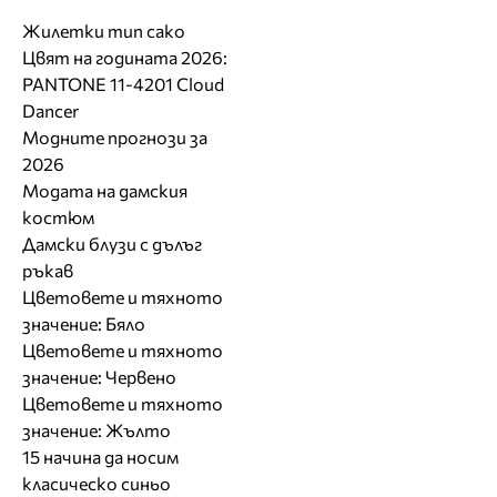
Жилетки тип сако
Цвят на годината 2026:
PANTONE 11-4201 Cloud
Dancer
Модните прогнози за
2026
Модата на дамския
костюм
Дамски блузи с дълъг
ръкав
Цветовете и тяхното
значение: Бяло
Цветовете и тяхното
значение: Червено
Цветовете и тяхното
значение: Жълто
15 начина да носим
класическо синьо