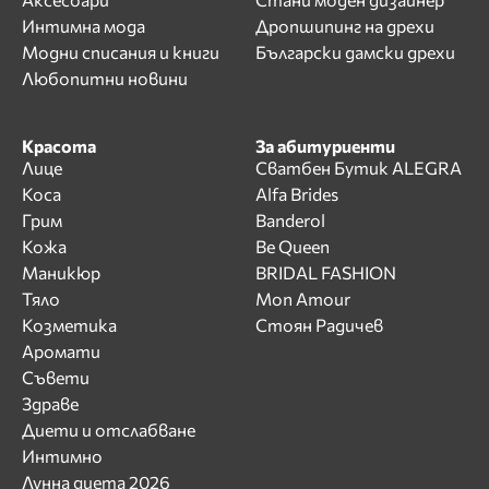
Интимна мода
Дропшипинг на дрехи
Модни списания и книги
Български дамски дрехи
Любопитни новини
Красота
За абитуриенти
Лице
Сватбен Бутик ALEGRA
Коса
Alfa Brides
Грим
Banderol
Кожа
Be Queen
Маникюр
BRIDAL FASHION
Тяло
Mon Amour
Козметика
Стоян Радичев
Аромати
Съвети
Здраве
Диети и отслабване
Интимно
Лунна диета 2026