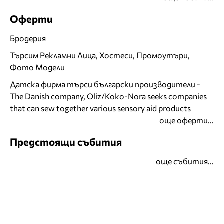
Оферти
Бродерия
Търсим Рекламни Лица, Хостеси, Промоутъри,
Фото Модели
Датска фирма търси български производители -
The Danish company, Oliz/Koko-Nora seeks companies
that can sew together various sensory aid products
още оферти...
Предстоящи събития
още събития...