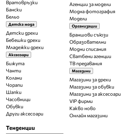
Вратовръзки
Агенции за модели
Бански
Модна фотография
Бельо
Модели
Детска мода
Организации
Детски дрехи
Браншови съюзи
Бебешки дрехи
Образователни
Младежки дрехи
Модни списания
Аксесоари
Сватбени агенции
Бижута
ТВ предавания
Чанти
Магазини
Колани
Магазини за дрехи
Чорапи
Магазини за обувки
Шапки
Магазини за aксесоари
Часовници
VIP фирми
Обувки
Какво ново
Други аксесоари
Онлайн магазини
Тенденции