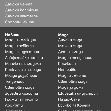
Дамски манта
Дамски костюми
Дамски панталони
Спортни екипи
Новини
Мода
Модни колекции
Дамска мода
Модни ревюта
Мъжка мода
Модна индустрия
Детска мода
Лайфстайл хроника
Модни тенденции
Манекени и модели
Колекции
Конкурси и награди
Интервю
Млади дизайнери
Модни съвети
Тенденции
Световна мода
Световна мода
Мода за дома
Здраве и красота
Шивашка индустрия
Грижи за тялото
Пазаруване
Аромати
Всичко за Коледа
Аксесоари
Стани моден дизайнер