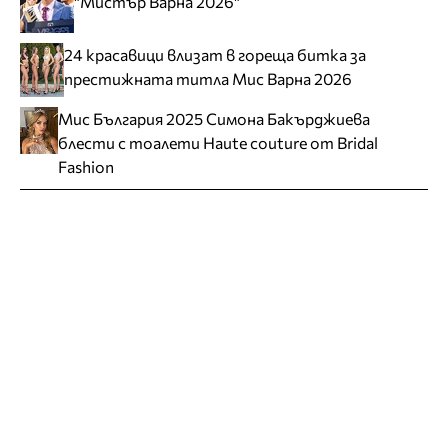
"Мистър Варна 2026"
24 красавици влизат в гореща битка за
престижната титла Мис Варна 2026
Мис България 2025 Симона Бакърджиева
блести с тоалети Haute couture от Bridal
Fashion