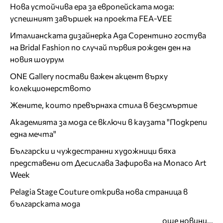
Нова устойчива ера за европейската мода:
успешният завършек на проекта FEA-VEE
Италианската дизайнерка Ада Сорентино гостува
на Bridal Fashion по случай първия рожден ден на
новия шоурум
ONE Gallery постави важен акцент върху
колекционерството
Жените, които превърнаха стила в безсмъртие
Академията за мода се включи в каузата "Подкрепи
една мечта"
Български и чуждестранни художници бяха
представени от Десислава Зафирова на Monaco Art
Week
Pelagia Stage Couture открива нова страница в
българската мода
още новини...