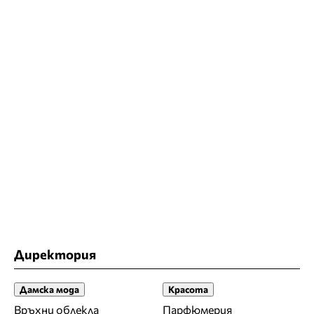
Директория
Дамска мода
Красота
Връхни облекла
Парфюмерия