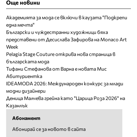
Още новини
Академията за мода се включи в каузата "Подкрепи
една мечта"
Български и чуждестранни художници бяха
представени от Десислава Зафирова на Monaco Art
Week
Pelagia Stage Couture открива нова страница в
българската мода
Тифани Стефанова от Варна е новата Мис
Абитуриентка
IDEAMODA 2026: Международен конкурс за млади
модни дизайнери
Деница Малчева грейна като "Царица Роза 2026" на
Казанлък
Абонамент
Абонирай се за новото в сайта