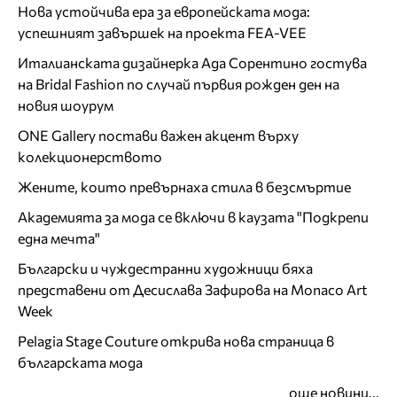
Нова устойчива ера за европейската мода:
успешният завършек на проекта FEA-VEE
Италианската дизайнерка Ада Сорентино гостува
на Bridal Fashion по случай първия рожден ден на
новия шоурум
ONE Gallery постави важен акцент върху
колекционерството
Жените, които превърнаха стила в безсмъртие
Академията за мода се включи в каузата "Подкрепи
една мечта"
Български и чуждестранни художници бяха
представени от Десислава Зафирова на Monaco Art
Week
Pelagia Stage Couture открива нова страница в
българската мода
още новини...