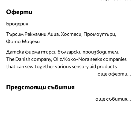
Оферти
Бродерия
Търсим Рекламни Лица, Хостеси, Промоутъри,
Фото Модели
Датска фирма търси български производители -
The Danish company, Oliz/Koko-Nora seeks companies
that can sew together various sensory aid products
още оферти...
Предстоящи събития
още събития...