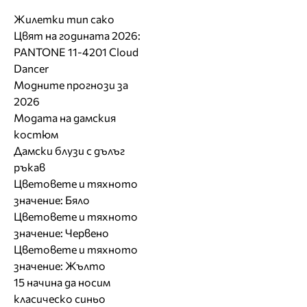
Жилетки тип сако
Цвят на годината 2026:
PANTONE 11-4201 Cloud
Dancer
Модните прогнози за
2026
Модата на дамския
костюм
Дамски блузи с дълъг
ръкав
Цветовете и тяхното
значение: Бяло
Цветовете и тяхното
значение: Червено
Цветовете и тяхното
значение: Жълто
15 начина да носим
класическо синьо