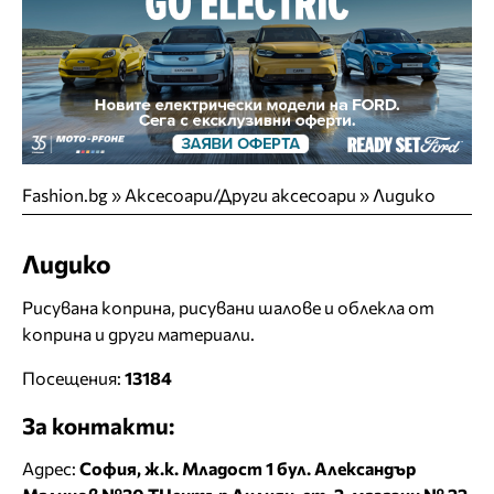
Fashion.bg
»
Аксесоари/Други аксесоари
»
Лидико
Лидико
Рисувана коприна, рисувани шалове и облекла от
коприна и други материали.
Посещения:
13184
За контакти:
Адрес:
София, ж.к. Младост 1 бул. Александър