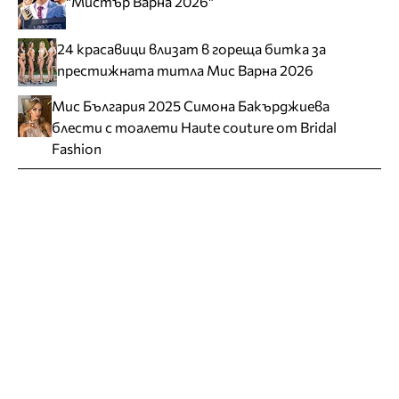
"Мистър Варна 2026"
24 красавици влизат в гореща битка за
престижната титла Мис Варна 2026
Мис България 2025 Симона Бакърджиева
блести с тоалети Haute couture от Bridal
Fashion