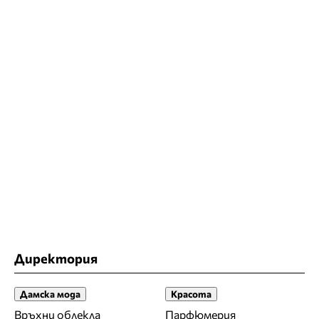
Директория
Дамска мода
Красота
Връхни облекла
Парфюмерия