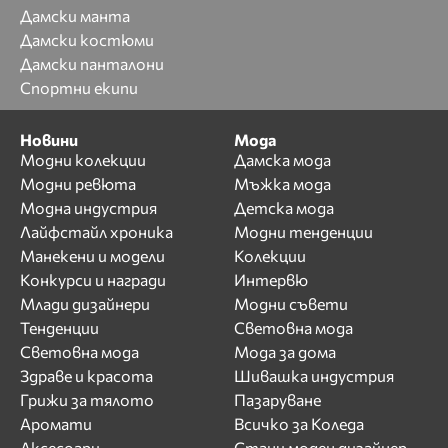
Дамски манта
Дамски костюми
Дамски панталони
Спортни екипи
Новини
Мода
Модни колекции
Дамска мода
Модни ревюта
Мъжка мода
Модна индустрия
Детска мода
Лайфстайл хроника
Модни тенденции
Манекени и модели
Колекции
Конкурси и награди
Интервю
Млади дизайнери
Модни съвети
Тенденции
Световна мода
Световна мода
Мода за дома
Здраве и красота
Шивашка индустрия
Грижи за тялото
Пазаруване
Аромати
Всичко за Коледа
Аксесоари
Стани моден дизайнер