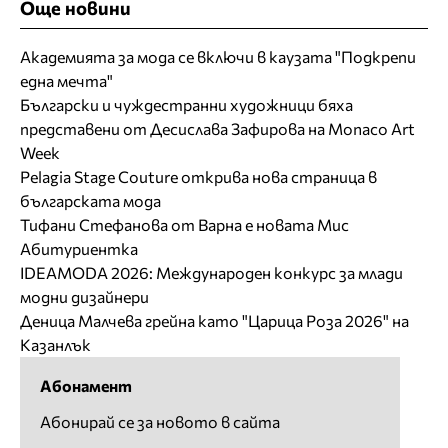
Още новини
Академията за мода се включи в каузата "Подкрепи
една мечта"
Български и чуждестранни художници бяха
представени от Десислава Зафирова на Monaco Art
Week
Pelagia Stage Couture открива нова страница в
българската мода
Тифани Стефанова от Варна е новата Мис
Абитуриентка
IDEAMODA 2026: Международен конкурс за млади
модни дизайнери
Деница Малчева грейна като "Царица Роза 2026" на
Казанлък
Абонамент
Абонирай се за новото в сайта