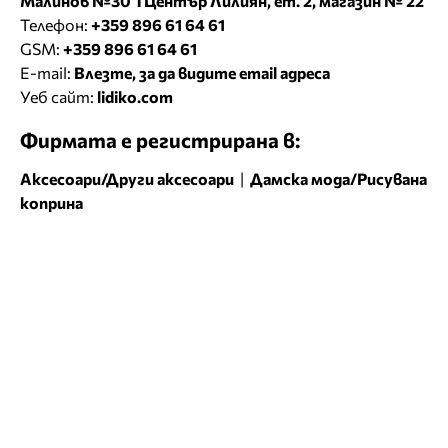
Малинов №30 ТЦентър Лилиян, ет. 2, магазин № 22
Телефон:
+359 896 61 64 61
GSM:
+359 896 61 64 61
E-mail:
Влезте, за да видите email адреса
Уеб сайт:
lidiko.com
Фирмата е регистрирана в:
Аксесоари/Други аксесоари
|
Дамска мода/Рисувана
коприна