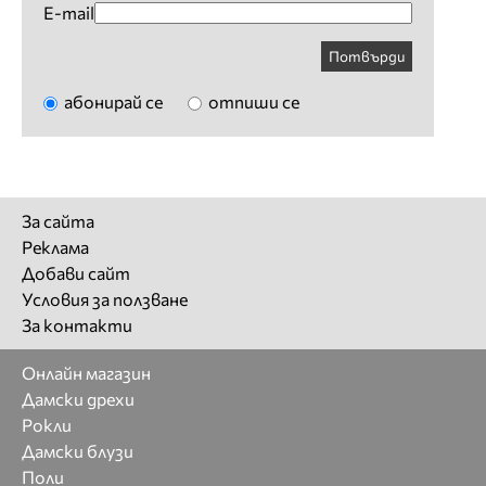
E-mail
Потвърди
абонирай се
отпиши се
За сайта
Реклама
Добави сайт
Условия за ползване
За контакти
Онлайн магазин
Дамски дрехи
Рокли
Дамски блузи
Поли