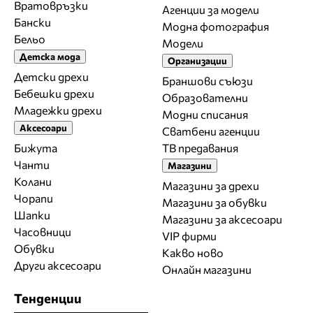
Вратовръзки
Агенции за модели
Бански
Модна фотография
Бельо
Модели
Детска мода
Организации
Детски дрехи
Браншови съюзи
Бебешки дрехи
Образователни
Младежки дрехи
Модни списания
Аксесоари
Сватбени агенции
Бижута
ТВ предавания
Чанти
Магазини
Колани
Магазини за дрехи
Чорапи
Магазини за обувки
Шапки
Магазини за aксесоари
Часовници
VIP фирми
Обувки
Какво ново
Други аксесоари
Онлайн магазини
Тенденции