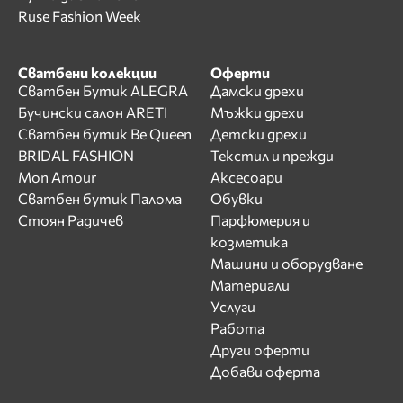
Ruse Fashion Week
Сватбени колекции
Оферти
Сватбен Бутик ALEGRA
Дамски дрехи
Бучински салон ARETI
Мъжки дрехи
Сватбен бутик Be Queen
Детски дрехи
BRIDAL FASHION
Текстил и прежди
Mon Amour
Аксесоари
Сватбен бутик Палома
Обувки
Стоян Радичев
Парфюмерия и
козметика
Машини и оборудване
Материали
Услуги
Работа
Други оферти
Добави оферта