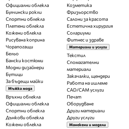
Официални облекла
Козметика
Булчински рокли
Фризьорство
Спортни облекла
Салони за красота
Плетени облекла
Естетична хирургия
Кожени облекла
Солариуми
Рисувана коприна
Фитнес и здраве
Чорапогащи
Материали и услуги
Бельо
Текстил
Бански костюми
Спомагателни
Модни дизайнери
материали
Бутици
Закачалки, щендери
За бъдещи майки
Работа на ишлеме
Мъжка мода
CAD/CAM услуги
Връхни облекла
Печат
Официални облекла
Оборудване
Спортни облекла
Други материали
Дънкови облекла
Други услуги
Кожени облекла
Манекени и модели