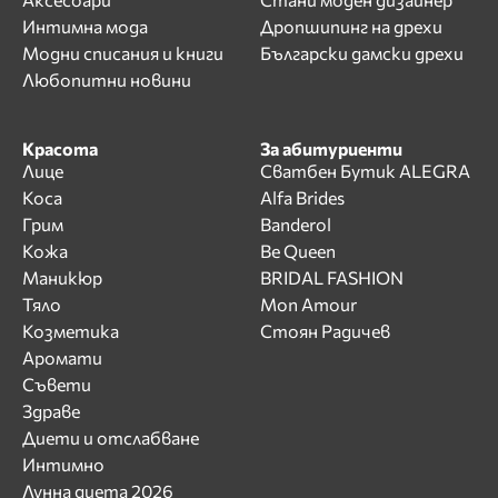
Интимна мода
Дропшипинг на дрехи
Модни списания и книги
Български дамски дрехи
Любопитни новини
Красота
За абитуриенти
Лице
Сватбен Бутик ALEGRA
Коса
Alfa Brides
Грим
Banderol
Кожа
Be Queen
Маникюр
BRIDAL FASHION
Тяло
Mon Amour
Козметика
Стоян Радичев
Аромати
Съвети
Здраве
Диети и отслабване
Интимно
Лунна диета 2026