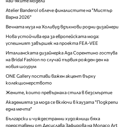
най-яките модели
Atelier Banderol облече финалистите на "Мистър
Варна 2026"
Вечната муза на Холивуд вдъхнови родни дизайнери
Нова устойчива ера за европейската мода:
успешният завършек на проекта FEA-VEE
Италианската дизайнерка Ада Сорентино гостува
на Bridal Fashion по случай първия рожден ден на
новия шоурум
ONE Gallery постави важен акцент върху
колекционерството
Жените, които превърнаха стила в безсмъртие
Академията за мода се включи в каузата "Подкрепи
една мечта"
Български и чуждестранни художници бяха
представени от Десислава Зафирова на Monaco Art