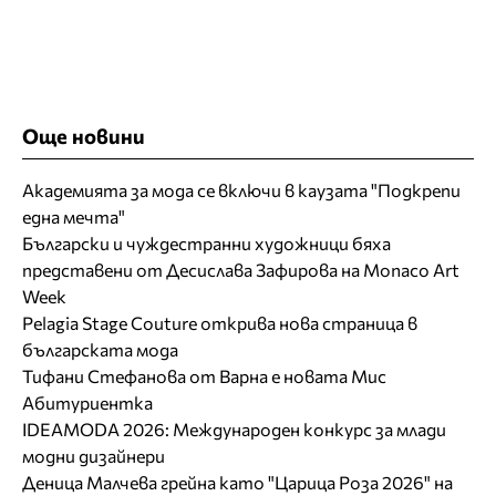
Още новини
Академията за мода се включи в каузата "Подкрепи
една мечта"
Български и чуждестранни художници бяха
представени от Десислава Зафирова на Monaco Art
Week
Pelagia Stage Couture открива нова страница в
българската мода
Тифани Стефанова от Варна е новата Мис
Абитуриентка
IDEAMODA 2026: Международен конкурс за млади
модни дизайнери
Деница Малчева грейна като "Царица Роза 2026" на