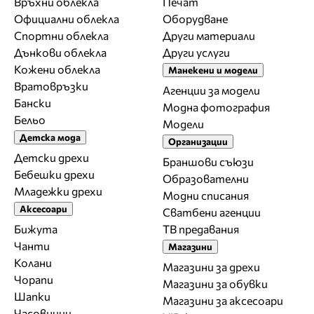
Връхни облекла
Печат
Официални облекла
Оборудване
Спортни облекла
Други материали
Дънкови облекла
Други услуги
Кожени облекла
Манекени и модели
Вратовръзки
Агенции за модели
Бански
Модна фотография
Бельо
Модели
Детска мода
Организации
Детски дрехи
Браншови съюзи
Бебешки дрехи
Образователни
Младежки дрехи
Модни списания
Аксесоари
Сватбени агенции
Бижута
ТВ предавания
Чанти
Магазини
Колани
Магазини за дрехи
Чорапи
Магазини за обувки
Шапки
Магазини за aксесоари
Часовници