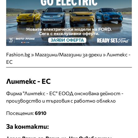
Fashion.bg
»
Магазини/Магазини за дрехи
»
Линтекс -
ЕС
Линтекс - ЕС
Фирма "Линтекс - ЕС" ЕООД онснована дейност -
производство и търговия с работно облекло
Посещения:
6910
За контакти: