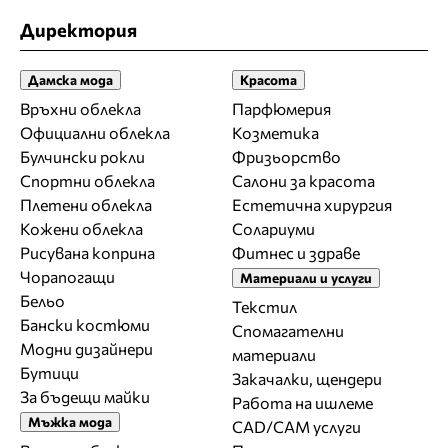
Директория
Дамска мода
Красота
Връхни облекла
Парфюмерия
Официални облекла
Козметика
Булчински рокли
Фризьорство
Спортни облекла
Салони за красота
Плетени облекла
Естетична хирургия
Кожени облекла
Солариуми
Рисувана коприна
Фитнес и здраве
Чорапогащи
Материали и услуги
Бельо
Текстил
Бански костюми
Спомагателни
Модни дизайнери
материали
Бутици
Закачалки, щендери
За бъдещи майки
Работа на ишлеме
Мъжка мода
CAD/CAM услуги