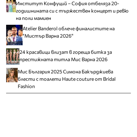
Институт Конфуций – София отбеляза 20-
годишнината си с тържествен концерт и ревю
на поли мамиен
Atelier Banderol облече финалистите на
"Мистър Варна 2026"
24 красавици влизат в гореща битка за
престижната титла Мис Варна 2026
Мис България 2025 Симона Бакърджиева
блести с тоалети Haute couture от Bridal
Fashion