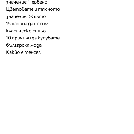
значение: Червено
Цветовете и тяхното
значение: Жълто
15 начина да носим
класическо синьо
10 причини да купувате
българска мода
Какво е тенсел