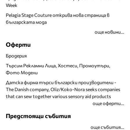
Week
Pelagia Stage Couture открива нова страница в
българската мода
още новини...
Оферти
Бродерия
Търсим Рекламни Лица, Хостеси, Промоутъри,
Фото Модели
Датска фирма търси български производители -
The Danish company, Oliz/Koko-Nora seeks companies
that can sew together various sensory aid products
още оферти...
Предстоящи събития
още събития...