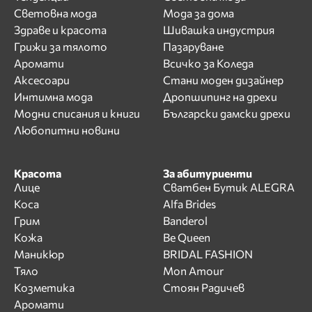
Световна мода
Мода за дома
Здраве и красота
Шивашка индустрия
Грижи за тялото
Пазаруване
Аромати
Всичко за Коледа
Аксесоари
Стани моден дизайнер
Интимна мода
Дропшипинг на дрехи
Модни списания и книги
Български дамски дрехи
Любопитни новини
Красота
За абитуриенти
Лице
Сватбен Бутик ALEGRA
Коса
Alfa Brides
Грим
Banderol
Кожа
Be Queen
Маникюр
BRIDAL FASHION
Тяло
Mon Amour
Козметика
Стоян Радичев
Аромати