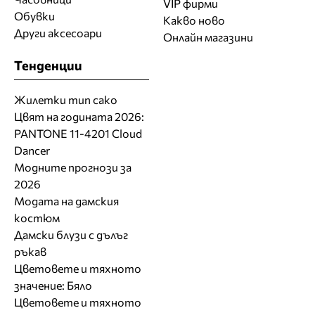
VIP фирми
Обувки
Какво ново
Други аксесоари
Онлайн магазини
Тенденции
Жилетки тип сако
Цвят на годината 2026:
PANTONE 11-4201 Cloud
Dancer
Модните прогнози за
2026
Модата на дамския
костюм
Дамски блузи с дълъг
ръкав
Цветовете и тяхното
значение: Бяло
Цветовете и тяхното