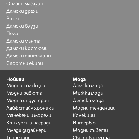
Онлайн магазин
Дамски дрехи
Рокли
Дамски блузи
Поли
Дамски манта
Дамски костюми
Дамски панталони
Спортни екипи
Новини
Мода
Модни колекции
Дамска мода
Модни ревюта
Мъжка мода
Модна индустрия
Детска мода
Лайфстайл хроника
Модни тенденции
Манекени и модели
Колекции
Конкурси и награди
Интервю
Млади дизайнери
Модни съвети
Тенденции
Световна мода