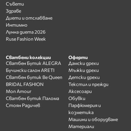
Съвети
Здраве
Диети и отслабване
Интимно
Лунна диета 2026
Ruse Fashion Week
Сватбени колекции
Оферти
Сватбен Бутик ALEGRA
Дамски дрехи
Бучински салон ARETI
Мъжки дрехи
Сватбен бутик Be Queen
Детски дрехи
BRIDAL FASHION
Текстил и прежди
Mon Amour
Аксесоари
Сватбен бутик Палома
Обувки
Стоян Радичев
Парфюмерия и
козметика
Машини и оборудване
Материали