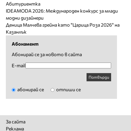
Абитуриентка
IDEAMODA 2026: Международен конкурс за млади
модни дизайнери
Деница Малчева грейна като "Царица Роза 2026" на
Казанлък
Абонамент
Абонирай се за новото в сайта
E-mail
Потвърди
абонирай се
отпиши се
За сайта
Реклама