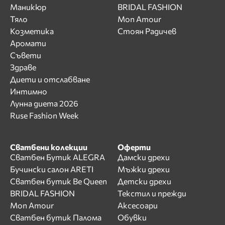
Маникюр
BRIDAL FASHION
Тяло
Mon Amour
Козметика
Стоян Радичев
Аромати
Съвети
Здраве
Диети и отслабване
Интимно
Лунна диета 2026
Ruse Fashion Week
Сватбени колекции
Оферти
Сватбен Бутик ALEGRA
Дамски дрехи
Бучински салон ARETI
Мъжки дрехи
Сватбен бутик Be Queen
Детски дрехи
BRIDAL FASHION
Текстил и прежди
Mon Amour
Аксесоари
Сватбен бутик Палома
Обувки