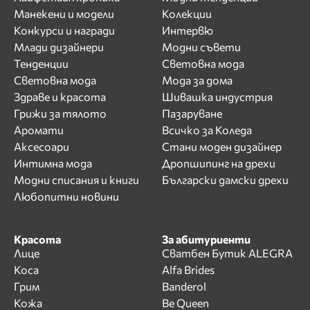
Манекени и модели
Колекции
Конкурси и награди
Интервю
Млади дизайнери
Модни съвети
Тенденции
Световна мода
Световна мода
Мода за дома
Здраве и красота
Шивашка индустрия
Грижи за тялото
Пазаруване
Аромати
Всичко за Коледа
Аксесоари
Стани моден дизайнер
Интимна мода
Дропшипинг на дрехи
Модни списания и книги
Български дамски дрехи
Любопитни новини
Красота
За абитуриенти
Лице
Сватбен Бутик ALEGRA
Коса
Alfa Brides
Грим
Banderol
Кожа
Be Queen