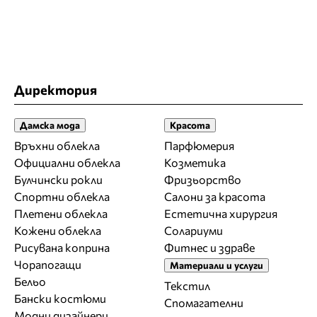
Директория
Дамска мода
Красота
Връхни облекла
Парфюмерия
Официални облекла
Козметика
Булчински рокли
Фризьорство
Спортни облекла
Салони за красота
Плетени облекла
Естетична хирургия
Кожени облекла
Солариуми
Рисувана коприна
Фитнес и здраве
Чорапогащи
Материали и услуги
Бельо
Текстил
Бански костюми
Спомагателни
Модни дизайнери