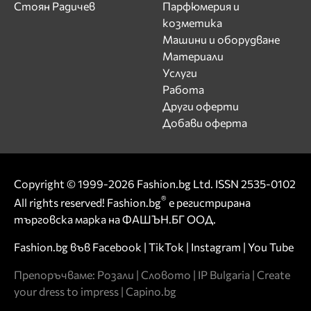
Стоян Радичев
Парфюмерия и
козметика
Машини и оборудване
Материали
Услуги
Работа
Други оферти
Добави оферта
Copyright © 1999-2026 Fashion.bg Ltd. ISSN 2535-0102
®
All rights reserved! Fashion.bg
е регистрирана
търговска марка на ФАШЪН.БГ ООД.
Fashion.bg във
Facebook
|
TikTok
|
Instagram
|
You Tube
Препоръчваме:
Розали
|
Словото
|
IP Bulgaria
|
Create
your dress to impress
|
Capino.bg