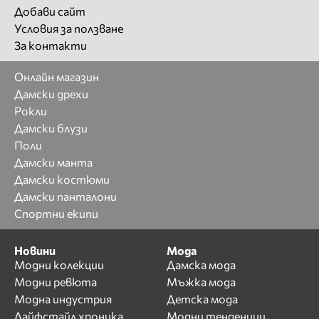
Добави сайт
Условия за ползване
За контакти
Онлайн магазин
Дамски дрехи
Рокли
Дамски блузи
Поли
Дамски манта
Дамски костюми
Дамски панталони
Спортни екипи
Новини
Мода
Модни колекции
Дамска мода
Модни ревюта
Мъжка мода
Модна индустрия
Детска мода
Лайфстайл хроника
Модни тенденции