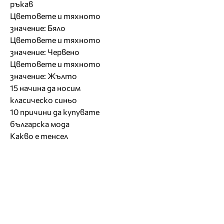
ръкав
Цветовете и тяхното
значение: Бяло
Цветовете и тяхното
значение: Червено
Цветовете и тяхното
значение: Жълто
15 начина да носим
класическо синьо
10 причини да купувате
българска мода
Какво е тенсел