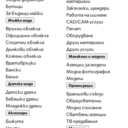
материали
Бутици
Закачалки, щендери
За бъдещи майки
Работа на ишлеме
Мъжка мода
CAD/CAM услуги
Връхни облекла
Печат
Официални облекла
Оборудване
Спортни облекла
Други материали
Дънкови облекла
Други услуги
Кожени облекла
Манекени и модели
Вратовръзки
Агенции за модели
Бански
Модна фотография
Бельо
Модели
Детска мода
Организации
Детски дрехи
Браншови съюзи
Бебешки дрехи
Образователни
Младежки дрехи
Модни списания
Аксесоари
Сватбени агенции
Бижута
ТВ предавания
Чанти