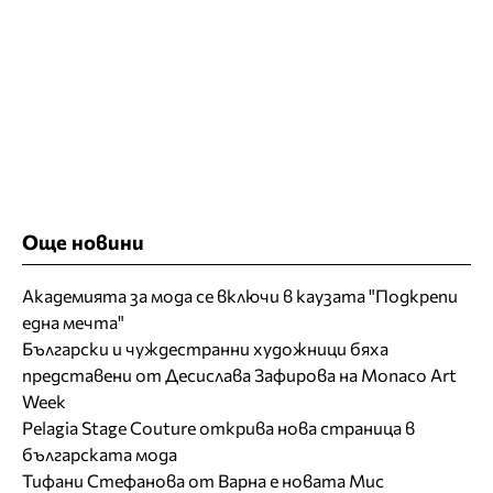
Още новини
Академията за мода се включи в каузата "Подкрепи
една мечта"
Български и чуждестранни художници бяха
представени от Десислава Зафирова на Monaco Art
Week
Pelagia Stage Couture открива нова страница в
българската мода
Тифани Стефанова от Варна е новата Мис