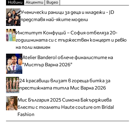
Новини
Акценти
Видео
Ученически раници за деца и младежи - JD
представя най-яките модели
Институт Конфуций – София отбеляза 20-
годишнината си с тържествен концерт и ревю
на поли мамиен
Atelier Banderol облече финалистите на
"Мистър Варна 2026"
24 красавици влизат в гореща битка за
престижната титла Мис Варна 2026
Мис България 2025 Симона Бакърджиева
блести с тоалети Haute couture от Bridal
Fashion