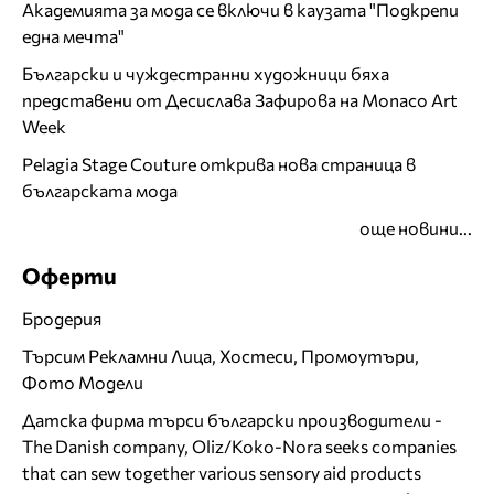
Академията за мода се включи в каузата "Подкрепи
една мечта"
Български и чуждестранни художници бяха
представени от Десислава Зафирова на Monaco Art
Week
Pelagia Stage Couture открива нова страница в
българската мода
още новини...
Оферти
Бродерия
Търсим Рекламни Лица, Хостеси, Промоутъри,
Фото Модели
Датска фирма търси български производители -
The Danish company, Oliz/Koko-Nora seeks companies
that can sew together various sensory aid products