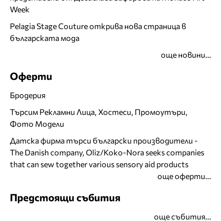
Week
Pelagia Stage Couture открива нова страница в
българската мода
още новини...
Оферти
Бродерия
Търсим Рекламни Лица, Хостеси, Промоутъри,
Фото Модели
Датска фирма търси български производители -
The Danish company, Oliz/Koko-Nora seeks companies
that can sew together various sensory aid products
още оферти...
Предстоящи събития
още събития...