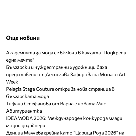
Още новини
Академията за мода се включи в каузата "Подкрепи
една мечта"
Български и чуждестранни художници бяха
представени от Десислава Зафирова на Monaco Art
Week
Pelagia Stage Couture открива нова страница в
българската мода
Тифани Стефанова от Варна е новата Мис
Абитуриентка
IDEAMODA 2026: Международен конкурс за млади
модни дизайнери
Деница Малчева грейна като "Царица Роза 2026" на