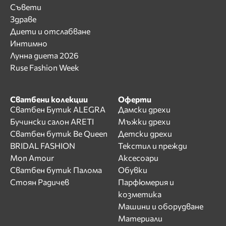
Съвети
Здраве
Диети и отслабване
Интимно
Лунна диета 2026
Ruse Fashion Week
Сватбени колекции
Оферти
Сватбен Бутик ALEGRA
Дамски дрехи
Бучински салон ARETI
Мъжки дрехи
Сватбен бутик Be Queen
Детски дрехи
BRIDAL FASHION
Текстил и прежди
Mon Amour
Аксесоари
Сватбен бутик Палома
Обувки
Стоян Радичев
Парфюмерия и
козметика
Машини и оборудване
Материали