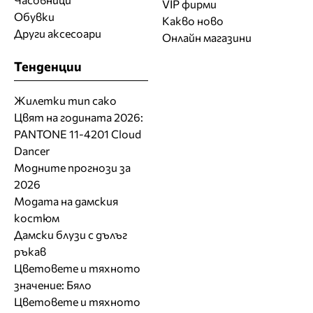
VIP фирми
Обувки
Какво ново
Други аксесоари
Онлайн магазини
Тенденции
Жилетки тип сако
Цвят на годината 2026:
PANTONE 11-4201 Cloud
Dancer
Модните прогнози за
2026
Модата на дамския
костюм
Дамски блузи с дълъг
ръкав
Цветовете и тяхното
значение: Бяло
Цветовете и тяхното