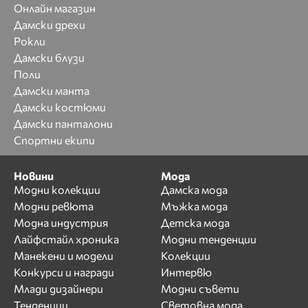
Онлайн магазин
Дамски дрехи
Рокли
Дамски блузи
Поли
Дамски манта
Дамски костюми
Дамски панталони
Спортни екипи
Новини
Мода
Модни колекции
Дамска мода
Модни ревюта
Мъжка мода
Модна индустрия
Детска мода
Лайфстайл хроника
Модни тенденции
Манекени и модели
Колекции
Конкурси и награди
Интервю
Млади дизайнери
Модни съвети
Тенденции
Световна мода