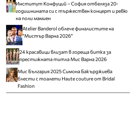
Институт Конфуций – София отбеляза 20-
годишнината си с тържествен концерт и ревю
на поли мамиен
Atelier Banderol облече финалистите на
"Мистър Варна 2026"
24 красавици влизат в гореща битка за
престижната титла Мис Варна 2026
Мис България 2025 Симона Бакърджиева
блести с тоалети Haute couture от Bridal
Fashion