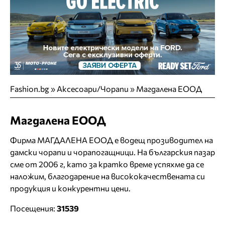
Fashion.bg
»
Аксесоари/Чорапи
»
Магдалена ЕООД
Магдалена ЕООД
Фирма МАГДАЛЕНА ЕООД е водещ прозиводител на
дамски чорапи и чорапогащници. На българския пазар
сме от 2006 г, като за кратко време успяхме да се
наложим, благодарение на висококачествената си
продукция и конкурентни цени.
Посещения:
31539