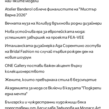
най-яките модели
Atelier Banderol облече финалистите на "Мистър
Варна 2026"
Вечната муза на Холивуд вдъхнови родни дизайнери
Нова устойчива ера за европейската мода:
успешният завършек на проекта FEA-VEE
Италианската дизайнерка Ада Сорентино гостува
на Bridal Fashion по случай първия рожден ден на
новия шоурум
ONE Gallery постави важен акцент върху
колекционерството
Жените, които превърнаха стила в безсмъртие
Академията за мода се включи в каузата "Подкрепи
една мечта"
Български и чуждестранни художници бяха
представени от Десислава Зафирова на Monaco Art