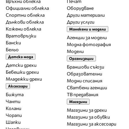
Връхни облекла
Печат
Официални облекла
Оборудване
Спортни облекла
Други материали
Дънкови облекла
Други услуги
Кожени облекла
Манекени и модели
Вратовръзки
Агенции за модели
Бански
Модна фотография
Бельо
Модели
Детска мода
Организации
Детски дрехи
Браншови съюзи
Бебешки дрехи
Образователни
Младежки дрехи
Модни списания
Аксесоари
Сватбени агенции
Бижута
ТВ предавания
Чанти
Магазини
Колани
Магазини за дрехи
Чорапи
Магазини за обувки
Шапки
Магазини за aксесоари
Часовници