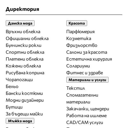
Директория
Дамска мода
Красота
Връхни облекла
Парфюмерия
Официални облекла
Козметика
Булчински рокли
Фризьорство
Спортни облекла
Салони за красота
Плетени облекла
Естетична хирургия
Кожени облекла
Солариуми
Рисувана коприна
Фитнес и здраве
Чорапогащи
Материали и услуги
Бельо
Текстил
Бански костюми
Спомагателни
Модни дизайнери
материали
Бутици
Закачалки, щендери
За бъдещи майки
Работа на ишлеме
Мъжка мода
CAD/CAM услуги