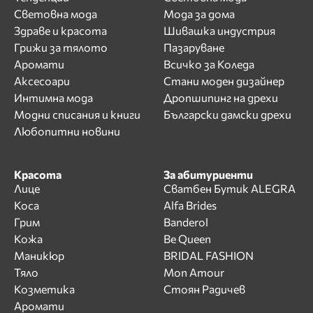
Световна мода
Мода за дома
Здраве и красота
Шивашка индустрия
Грижи за тялото
Пазаруване
Аромати
Всичко за Коледа
Аксесоари
Стани моден дизайнер
Интимна мода
Дропшипинг на дрехи
Модни списания и книги
Български дамски дрехи
Любопитни новини
Красота
За абитуриенти
Лице
Сватбен Бутик ALEGRA
Коса
Alfa Brides
Грим
Banderol
Кожа
Be Queen
Маникюр
BRIDAL FASHION
Тяло
Mon Amour
Козметика
Стоян Радичев
Аромати