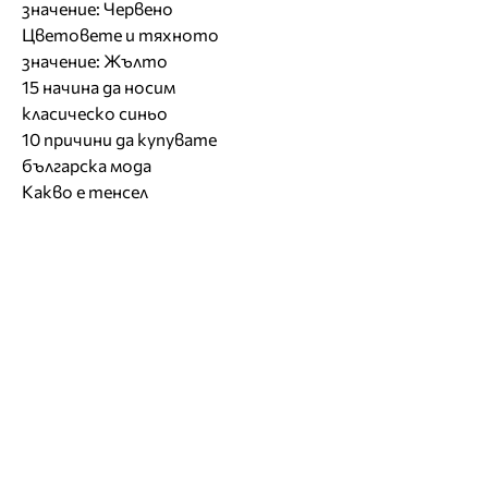
значение: Червено
Цветовете и тяхното
значение: Жълто
15 начина да носим
класическо синьо
10 причини да купувате
българска мода
Какво е тенсел