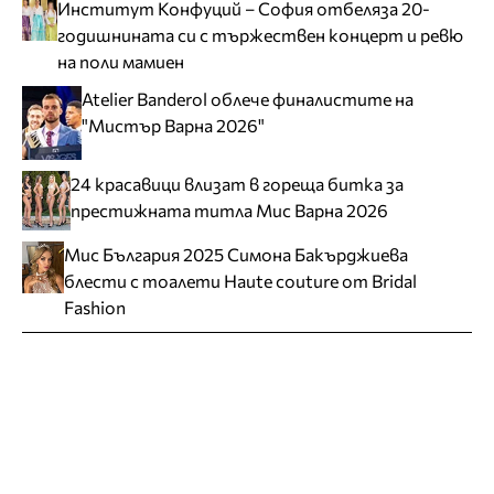
Институт Конфуций – София отбеляза 20-
годишнината си с тържествен концерт и ревю
на поли мамиен
Atelier Banderol облече финалистите на
"Мистър Варна 2026"
24 красавици влизат в гореща битка за
престижната титла Мис Варна 2026
Мис България 2025 Симона Бакърджиева
блести с тоалети Haute couture от Bridal
Fashion