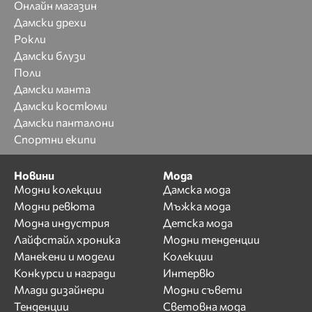
Онлайн магазин
Дамски дрехи
Рокли
Дамски блузи
Поли
Дамски манта
Дамски костюми
Дамски панталони
Спортни екипи
Новини
Мода
Модни колекции
Дамска мода
Модни ревюта
Мъжка мода
Модна индустрия
Детска мода
Лайфстайл хроника
Модни тенденции
Манекени и модели
Колекции
Конкурси и награди
Интервю
Млади дизайнери
Модни съвети
Тенденции
Световна мода