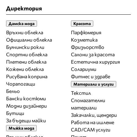
Директория
Дамска мода
Красота
Връхни облекла
Парфюмерия
Официални облекла
Козметика
Булчински рокли
Фризьорство
Спортни облекла
Салони за красота
Плетени облекла
Естетична хирургия
Кожени облекла
Солариуми
Рисувана коприна
Фитнес и здраве
Чорапогащи
Материали и услуги
Бельо
Текстил
Бански костюми
Спомагателни
Модни дизайнери
материали
Бутици
Закачалки, щендери
За бъдещи майки
Работа на ишлеме
Мъжка мода
CAD/CAM услуги
Връхни облекла
Печат