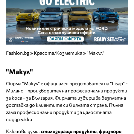
Fashion.bg
»
Красота/Козметика
»
"Макул"
"Макул"
Фирма "Макул" е официален представител на "Lisap" -
Милано - производител на професионални продукти
за коса - за България. Фирмата извършва безплатна
доставка до клиентите си в цялата страна. Пълна
гама професионални продукти за цялостната
поддръжка
Ключови думи:
стилизиращи продукти
,
фризьори
,