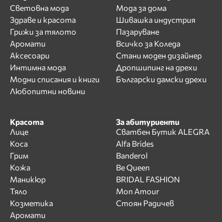
Световна мода
Мода за дома
Здраве и красота
Шивашка индустрия
Грижи за тялото
Пазаруване
Аромати
Всичко за Коледа
Аксесоари
Стани моден дизайнер
Интимна мода
Дропшипинг на дрехи
Модни списания и книги
Български дамски дрехи
Любопитни новини
Красота
За абитуриенти
Лице
Сватбен Бутик ALEGRA
Коса
Alfa Brides
Грим
Banderol
Кожа
Be Queen
Маникюр
BRIDAL FASHION
Тяло
Mon Amour
Козметика
Стоян Радичев
Аромати