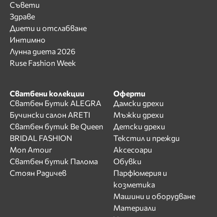
Съвети
Здраве
Диети и отслабване
Интимно
Лунна диета 2026
Ruse Fashion Week
Сватбени колекции
Оферти
Сватбен Бутик ALEGRA
Дамски дрехи
Бучински салон ARETI
Мъжки дрехи
Сватбен бутик Be Queen
Детски дрехи
BRIDAL FASHION
Текстил и прежди
Mon Amour
Аксесоари
Сватбен бутик Палома
Обувки
Стоян Радичев
Парфюмерия и
козметика
Машини и оборудване
Материали