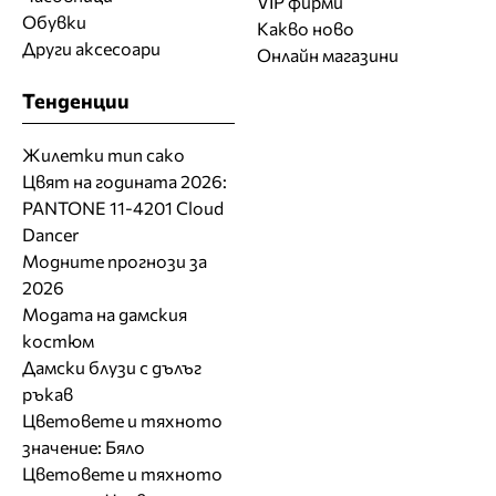
VIP фирми
Обувки
Какво ново
Други аксесоари
Онлайн магазини
Тенденции
Жилетки тип сако
Цвят на годината 2026:
PANTONE 11-4201 Cloud
Dancer
Модните прогнози за
2026
Модата на дамския
костюм
Дамски блузи с дълъг
ръкав
Цветовете и тяхното
значение: Бяло
Цветовете и тяхното