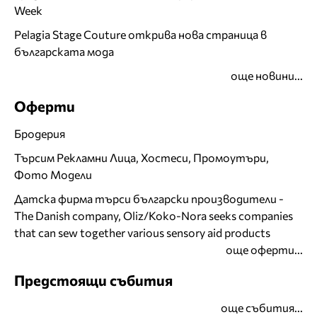
Week
Pelagia Stage Couture открива нова страница в
българската мода
още новини...
Оферти
Бродерия
Търсим Рекламни Лица, Хостеси, Промоутъри,
Фото Модели
Датска фирма търси български производители -
The Danish company, Oliz/Koko-Nora seeks companies
that can sew together various sensory aid products
още оферти...
Предстоящи събития
още събития...