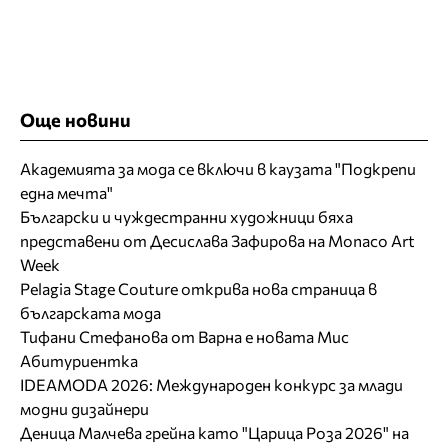
Още новини
Академията за мода се включи в каузата "Подкрепи
една мечта"
Български и чуждестранни художници бяха
представени от Десислава Зафирова на Monaco Art
Week
Pelagia Stage Couture открива нова страница в
българската мода
Тифани Стефанова от Варна е новата Мис
Абитуриентка
IDEAMODA 2026: Международен конкурс за млади
модни дизайнери
Деница Малчева грейна като "Царица Роза 2026" на