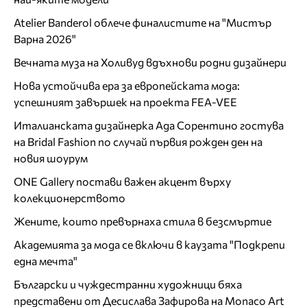
Atelier Banderol облече финалистите на "Мистър
Варна 2026"
Вечната муза на Холивуд вдъхнови родни дизайнери
Нова устойчива ера за европейската мода:
успешният завършек на проекта FEA-VEE
Италианската дизайнерка Ада Сорентино гостува
на Bridal Fashion по случай първия рожден ден на
новия шоурум
ONE Gallery постави важен акцент върху
колекционерството
Жените, които превърнаха стила в безсмъртие
Академията за мода се включи в каузата "Подкрепи
една мечта"
Български и чуждестранни художници бяха
представени от Десислава Зафирова на Monaco Art