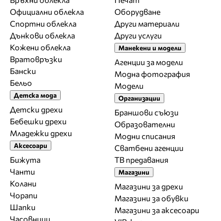
Официални облекла
Оборудване
Спортни облекла
Други материали
Дънкови облекла
Други услуги
Кожени облекла
Манекени и модели
Вратовръзки
Агенции за модели
Бански
Модна фотография
Бельо
Модели
Детска мода
Организации
Детски дрехи
Браншови съюзи
Бебешки дрехи
Образователни
Младежки дрехи
Модни списания
Аксесоари
Сватбени агенции
Бижута
ТВ предавания
Чанти
Магазини
Колани
Магазини за дрехи
Чорапи
Магазини за обувки
Шапки
Магазини за aксесоари
Часовници