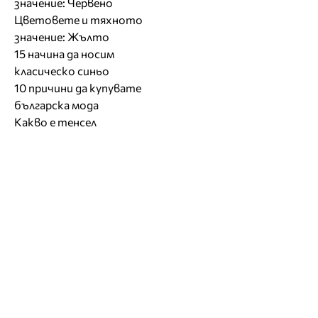
значение: Червено
Цветовете и тяхното
значение: Жълто
15 начина да носим
класическо синьо
10 причини да купувате
българска мода
Какво е тенсел