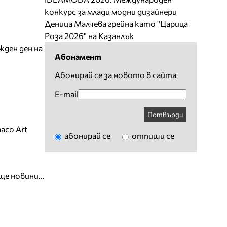
конкурс за млади модни дизайнери
Деница Малчева грейна като "Царица
Роза 2026" на Казанлък
жден ден на
Абонамент
Абонирай се за новото в сайта
E-mail
Потвърди
aco Art
абонирай се
отпиши се
ще новини...