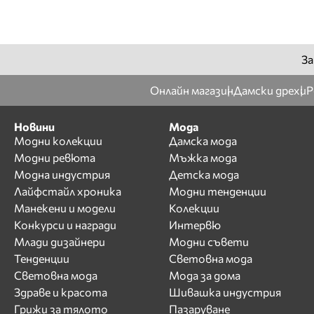
За
Онлайн магазин
Дамски дрехи
Р
Новини
Мода
Модни колекции
Дамска мода
Модни ревюта
Мъжка мода
Модна индустрия
Детска мода
Лайфстайл хроника
Модни тенденции
Манекени и модели
Колекции
Конкурси и награди
Интервю
Млади дизайнери
Модни съвети
Тенденции
Световна мода
Световна мода
Мода за дома
Здраве и красота
Шивашка индустрия
Грижи за тялото
Пазаруване