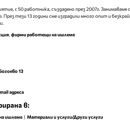
тие, с 50 работника, създадено през 2007г. Занимаваме с
. През тези 13 години сме изградили много опит и безкра
и.
кция
,
фирми работещи на ишлеме
Богоево 13
mail адреса
ирана в:
на ишлеме
|
Материали и услуги/Други услуги