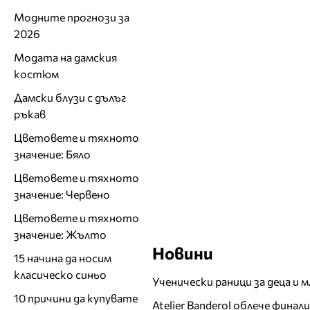
Модните прогнози за
2026
Модата на дамския
костюм
Дамски блузи с дълъг
ръкав
Цветовете и тяхното
значение: Бяло
Цветовете и тяхното
значение: Червено
Цветовете и тяхното
значение: Жълто
Новини
15 начина да носим
класическо синьо
Ученически раници за деца и 
10 причини да купувате
Atelier Banderol облече фина