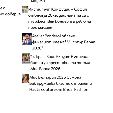
модели
е с
Институт Конфуций – София
йно доверие
отбеляза 20-годишнината си с
тържествен концерт и ревю на
поли мамиен
Atelier Banderol облече
финалистите на "Мистър Варна
2026"
24 красавици влизат в гореща
битка за престижната титла
Мис Варна 2026
Мис България 2025 Симона
Бакърджиева блести с тоалети
Haute couture от Bridal Fashion