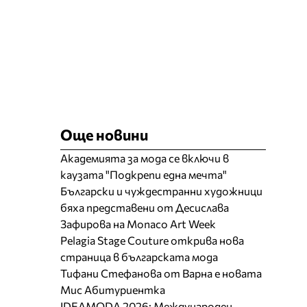
Още новини
Академията за мода се включи в
каузата "Подкрепи една мечта"
Български и чуждестранни художници
бяха представени от Десислава
Зафирова на Monaco Art Week
Pelagia Stage Couture открива нова
страница в българската мода
Тифани Стефанова от Варна е новата
Мис Абитуриентка
IDEAMODA 2026: Международен