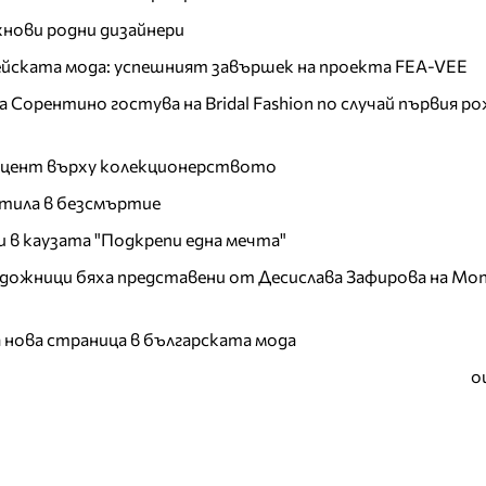
хнови родни дизайнери
пейската мода: успешният завършек на проекта FEA-VEE
Сорентино гостува на Bridal Fashion по случай първия ро
акцент върху колекционерството
тила в безсмъртие
и в каузата "Подкрепи една мечта"
дожници бяха представени от Десислава Зафирова на Mon
а нова страница в българската мода
о