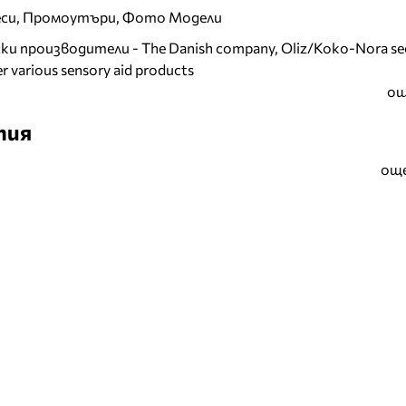
еси, Промоутъри, Фото Модели
и производители - The Danish company, Oliz/Koko-Nora se
r various sensory aid products
ощ
тия
още