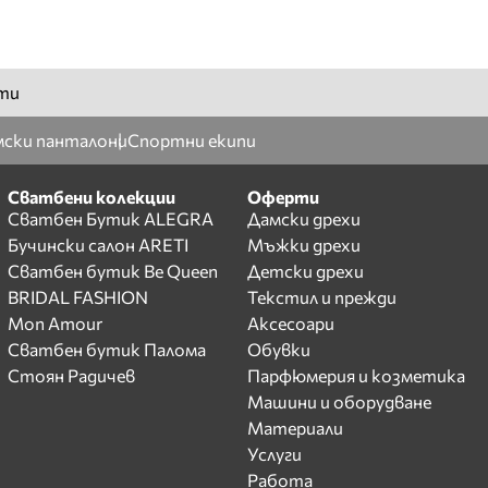
ти
ски панталони
Спортни екипи
Сватбени колекции
Оферти
Сватбен Бутик ALEGRA
Дамски дрехи
Бучински салон ARETI
Мъжки дрехи
Сватбен бутик Be Queen
Детски дрехи
BRIDAL FASHION
Текстил и прежди
Mon Amour
Аксесоари
Сватбен бутик Палома
Обувки
Стоян Радичев
Парфюмерия и козметика
Машини и оборудване
Материали
Услуги
Работа