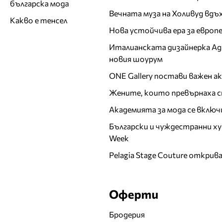
българска мода
Вечната муза на Холивуд вдъ
Какво е тенсел
Нова устойчива ера за евро
Италианската дизайнерка Ада 
новия шоурум
ONE Gallery постави важен 
Жените, които превърнаха с
Академията за мода се включ
Български и чуждестранни ху
Week
Pelagia Stage Couture открив
Оферти
Бродерия