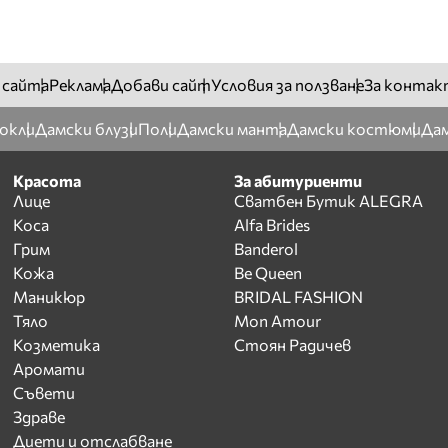
 сайта
Реклама
Добави сайт
Условия за ползване
За контак
окли
Дамски блузи
Поли
Дамски манта
Дамски костюми
Дам
Красота
За абитуриенти
Лице
Сватбен Бутик ALEGRA
Коса
Alfa Brides
Грим
Banderol
Кожа
Be Queen
Маникюр
BRIDAL FASHION
Тяло
Mon Amour
Козметика
Стоян Радичев
Аромати
Съвети
Здраве
Диети и отслабване