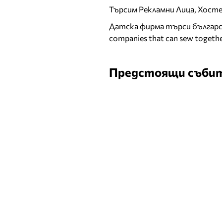
Търсим Рекламни Лица, Хост
Датска фирма търси българск
companies that can sew togethe
Предстоящи съби