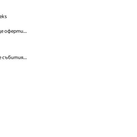
eks
е оферти...
 събития...