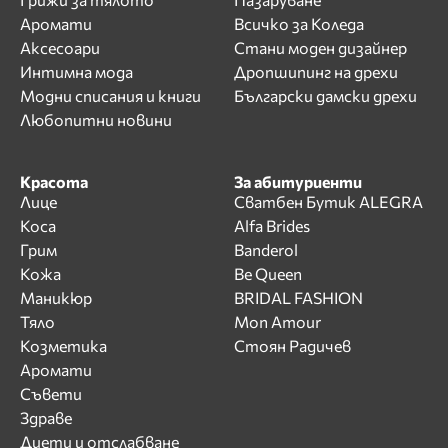
Аромати
Всичко за Коледа
Аксесоари
Стани моден дизайнер
Интимна мода
Дропшипинг на дрехи
Модни списания и книги
Български дамски дрехи
Любопитни новини
Красота
За абитуриенти
Лице
Сватбен Бутик ALEGRA
Коса
Alfa Brides
Грим
Banderol
Кожа
Be Queen
Маникюр
BRIDAL FASHION
Тяло
Mon Amour
Козметика
Стоян Радичев
Аромати
Съвети
Здраве
Диети и отслабване