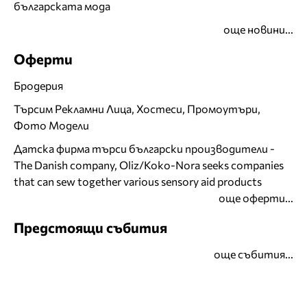
българската мода
още новини...
Оферти
Бродерия
Търсим Рекламни Лица, Хостеси, Промоутъри,
Фото Модели
Датска фирма търси български производители -
The Danish company, Oliz/Koko-Nora seeks companies
that can sew together various sensory aid products
още оферти...
Предстоящи събития
още събития...