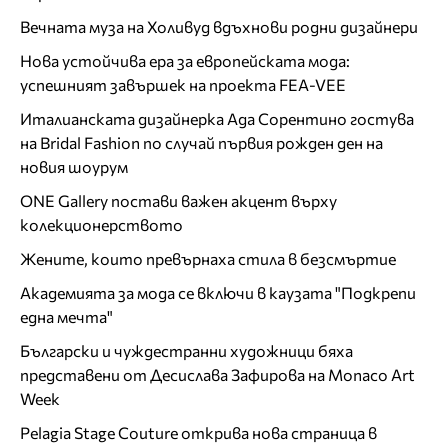
Вечната муза на Холивуд вдъхнови родни дизайнери
Нова устойчива ера за европейската мода:
успешният завършек на проекта FEA-VEE
Италианската дизайнерка Ада Сорентино гостува
на Bridal Fashion по случай първия рожден ден на
новия шоурум
ONE Gallery постави важен акцент върху
колекционерството
Жените, които превърнаха стила в безсмъртие
Академията за мода се включи в каузата "Подкрепи
една мечта"
Български и чуждестранни художници бяха
представени от Десислава Зафирова на Monaco Art
Week
Pelagia Stage Couture открива нова страница в