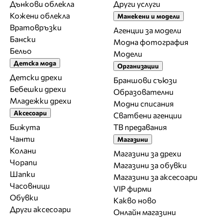
Дънкови облекла
Други услуги
Кожени облекла
Манекени и модели
Вратовръзки
Агенции за модели
Бански
Модна фотография
Бельо
Модели
Детска мода
Организации
Детски дрехи
Браншови съюзи
Бебешки дрехи
Образователни
Младежки дрехи
Модни списания
Аксесоари
Сватбени агенции
Бижута
ТВ предавания
Чанти
Магазини
Колани
Магазини за дрехи
Чорапи
Магазини за обувки
Шапки
Магазини за aксесоари
Часовници
VIP фирми
Обувки
Какво ново
Други аксесоари
Онлайн магазини