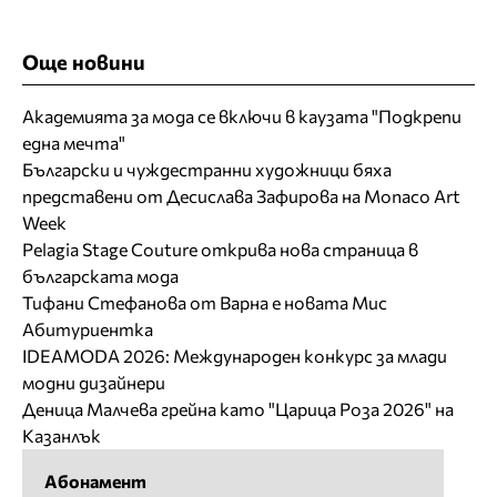
Още новини
Академията за мода се включи в каузата "Подкрепи
една мечта"
Български и чуждестранни художници бяха
представени от Десислава Зафирова на Monaco Art
Week
Pelagia Stage Couture открива нова страница в
българската мода
Тифани Стефанова от Варна е новата Мис
Абитуриентка
IDEAMODA 2026: Международен конкурс за млади
модни дизайнери
Деница Малчева грейна като "Царица Роза 2026" на
Казанлък
Абонамент