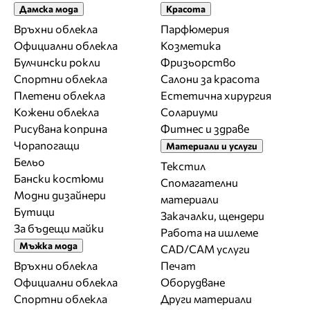
Дамска мода
Красота
Връхни облекла
Парфюмерия
Официални облекла
Козметика
Булчински рокли
Фризьорство
Спортни облекла
Салони за красота
Плетени облекла
Естетична хирургия
Кожени облекла
Солариуми
Рисувана коприна
Фитнес и здраве
Чорапогащи
Материали и услуги
Бельо
Текстил
Бански костюми
Спомагателни
Модни дизайнери
материали
Бутици
Закачалки, щендери
За бъдещи майки
Работа на ишлеме
Мъжка мода
CAD/CAM услуги
Връхни облекла
Печат
Официални облекла
Оборудване
Спортни облекла
Други материали