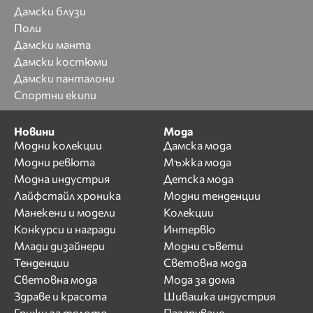
Дамски блузи
Поли
Дамски манта
Дамски костюми
Дамски панталони
Спортни екипи
Новини
Мода
Модни колекции
Дамска мода
Модни ревюта
Мъжка мода
Модна индустрия
Детска мода
Лайфстайл хроника
Модни тенденции
Манекени и модели
Колекции
Конкурси и награди
Интервю
Млади дизайнери
Модни съвети
Тенденции
Световна мода
Световна мода
Мода за дома
Здраве и красота
Шивашка индустрия
Грижи за тялото
Пазаруване