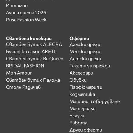
Интимно
Лунна диета 2026
Ruse Fashion Week
Сватбени колекции
Оферти
Сватбен Бутик ALEGRA
Дамски дрехи
Бучински салон ARETI
Мъжки дрехи
Сватбен бутик Be Queen
Детски дрехи
BRIDAL FASHION
Текстил и прежди
Mon Amour
Аксесоари
Сватбен бутик Палома
Обувки
Стоян Радичев
Парфюмерия и
козметика
Машини и оборудване
Материали
Услуги
Работа
Други оферти