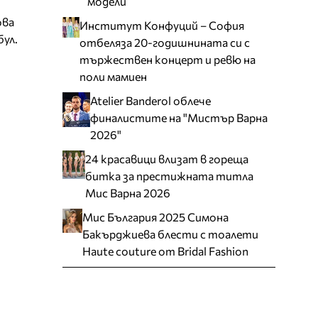
модели
ова
Институт Конфуций – София
бул.
отбеляза 20-годишнината си с
тържествен концерт и ревю на
поли мамиен
Atelier Banderol облече
финалистите на "Мистър Варна
2026"
24 красавици влизат в гореща
битка за престижната титла
Мис Варна 2026
Мис България 2025 Симона
Бакърджиева блести с тоалети
Haute couture от Bridal Fashion