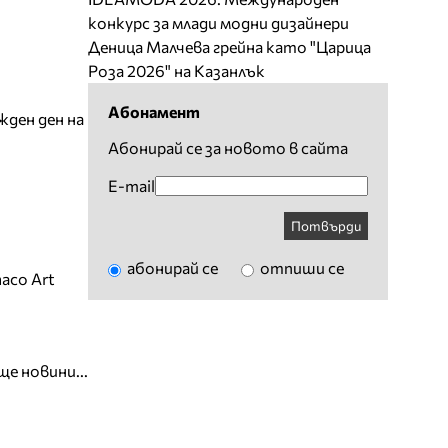
конкурс за млади модни дизайнери
Деница Малчева грейна като "Царица
Роза 2026" на Казанлък
Абонамент
жден ден на
Абонирай се за новото в сайта
E-mail
Потвърди
абонирай се
отпиши се
aco Art
ще новини...