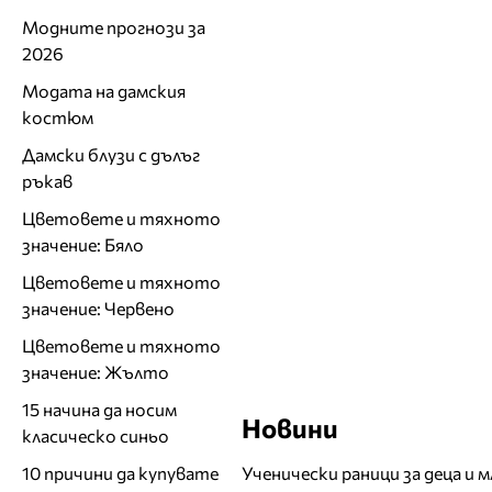
Модните прогнози за
2026
Модата на дамския
костюм
Дамски блузи с дълъг
ръкав
Цветовете и тяхното
значение: Бяло
Цветовете и тяхното
значение: Червено
Цветовете и тяхното
значение: Жълто
15 начина да носим
Новини
класическо синьо
Ученически раници за деца и 
10 причини да купувате