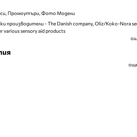
еси, Промоутъри, Фото Модели
и производители - The Danish company, Oliz/Koko-Nora se
r various sensory aid products
ощ
тия
още