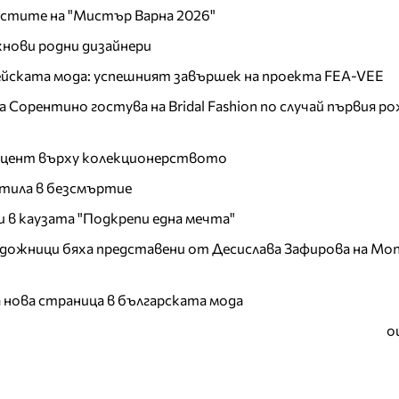
листите на "Мистър Варна 2026"
хнови родни дизайнери
пейската мода: успешният завършек на проекта FEA-VEE
Сорентино гостува на Bridal Fashion по случай първия ро
акцент върху колекционерството
тила в безсмъртие
и в каузата "Подкрепи една мечта"
дожници бяха представени от Десислава Зафирова на Mon
а нова страница в българската мода
о