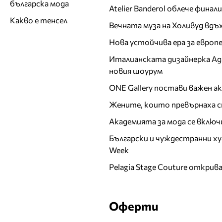
българска мода
Atelier Banderol облече фина
Какво е тенсел
Вечната муза на Холивуд вдъ
Нова устойчива ера за евро
Италианската дизайнерка Ада 
новия шоурум
ONE Gallery постави важен 
Жените, които превърнаха с
Академията за мода се включ
Български и чуждестранни ху
Week
Pelagia Stage Couture открив
Оферти