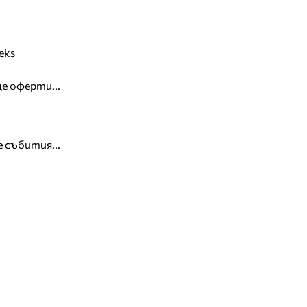
eks
е оферти...
 събития...