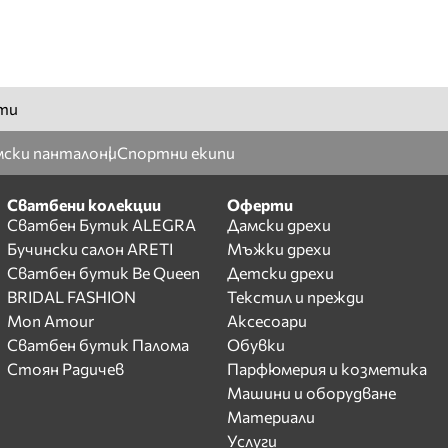
ти
ски панталони
Спортни екипи
Сватбени колекции
Оферти
Сватбен Бутик ALEGRA
Дамски дрехи
Бучински салон ARETI
Мъжки дрехи
Сватбен бутик Be Queen
Детски дрехи
BRIDAL FASHION
Текстил и прежди
Mon Amour
Аксесоари
Сватбен бутик Палома
Обувки
Стоян Радичев
Парфюмерия и козметика
Машини и оборудване
Материали
Услуги