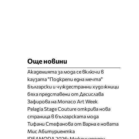
Още новини
Академията за мода се включи в
каузата "Подкрепи една мечта"
Български и чуждестранни художници
бяха представени от Десислава
Зафирова на Monaco Art Week
Pelagia Stage Couture открива нова
страница в българската мода
Тифани Стефанова от Варна е новата
Мис Абитуриентка
IDEAMODA 2026: Международен