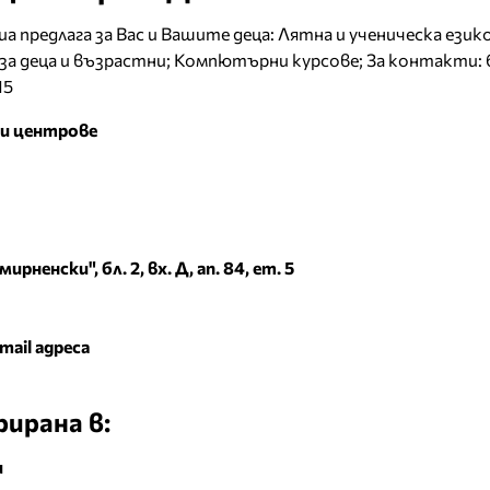
предлага за Вас и Вашите деца: Лятна и ученическа език
 за деца и възрастни; Компютърни курсове; За контакти: 
15
и центрове
рненски", бл. 2, вх. Д, ап. 84, ет. 5
mail адреса
ирана в:
и