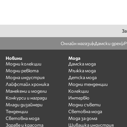
За
Онлайн магазин
Дамски дрехи
Р
Новини
Мода
Модни колекции
Дамска мода
Модни ревюта
Мъжка мода
Модна индустрия
Детска мода
Лайфстайл хроника
Модни тенденции
Манекени и модели
Колекции
Конкурси и награди
Интервю
Млади дизайнери
Модни съвети
Тенденции
Световна мода
Световна мода
Мода за дома
Здраве и красота
Шивашка индустрия