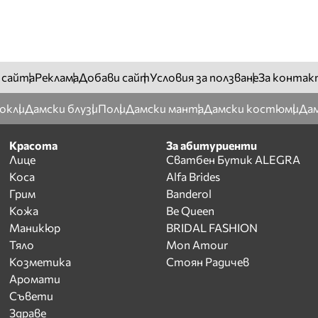
 сайта
Реклама
Добави сайт
Условия за ползване
За контак
окли
Дамски блузи
Поли
Дамски манта
Дамски костюми
Дам
Красота
За абитуриенти
Лице
Сватбен Бутик ALEGRA
Коса
Alfa Brides
Грим
Banderol
Кожа
Be Queen
Маникюр
BRIDAL FASHION
Тяло
Mon Amour
Козметика
Стоян Радичев
Аромати
Съвети
Здраве