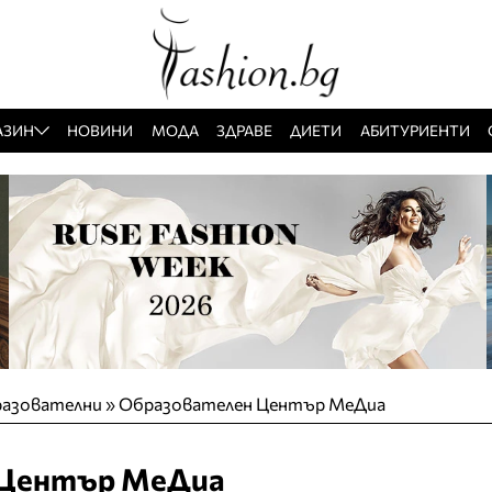
АЗИН
НОВИНИ
МОДА
ЗДРАВЕ
ДИЕТИ
АБИТУРИЕНТИ
разователни
»
Образователен Център МеДиа
 Център МеДиа