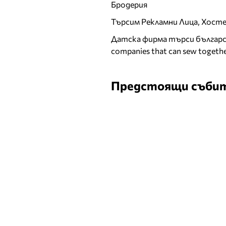
Бродерия
Търсим Рекламни Лица, Хост
Датска фирма търси българск
companies that can sew togethe
Предстоящи съби