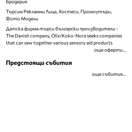
Бродерия
Търсим Рекламни Лица, Хостеси, Промоутъри,
Фото Модели
Датска фирма търси български производители -
The Danish company, Oliz/Koko-Nora seeks companies
that can sew together various sensory aid products
още оферти...
Предстоящи събития
още събития...