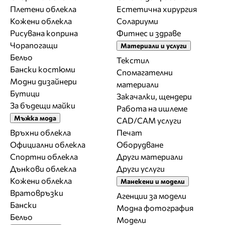
Плетени облекла
Естетична хирургия
Кожени облекла
Солариуми
Рисувана коприна
Фитнес и здраве
Чорапогащи
Материали и услуги
Бельо
Текстил
Бански костюми
Спомагателни
Модни дизайнери
материали
Бутици
Закачалки, щендери
За бъдещи майки
Работа на ишлеме
Мъжка мода
CAD/CAM услуги
Връхни облекла
Печат
Официални облекла
Оборудване
Спортни облекла
Други материали
Дънкови облекла
Други услуги
Кожени облекла
Манекени и модели
Вратовръзки
Агенции за модели
Бански
Модна фотография
Бельо
Модели