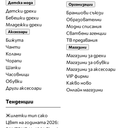
Детска мода
Организации
Детски дрехи
Браншови съюзи
Бебешки дрехи
Образователни
Младежки дрехи
Модни списания
Аксесоари
Сватбени агенции
Бижута
ТВ предавания
Чанти
Магазини
Колани
Магазини за дрехи
Чорапи
Магазини за обувки
Шапки
Магазини за aксесоари
Часовници
VIP фирми
Обувки
Какво ново
Други аксесоари
Онлайн магазини
Тенденции
Жилетки тип сако
Цвят на годината 2026: