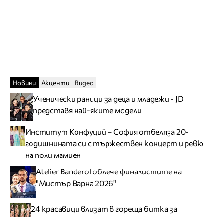
Новини
Акценти
Видео
Ученически раници за деца и младежи - JD
представя най-яките модели
Институт Конфуций – София отбеляза 20-
годишнината си с тържествен концерт и ревю
на поли мамиен
Atelier Banderol облече финалистите на
"Мистър Варна 2026"
24 красавици влизат в гореща битка за