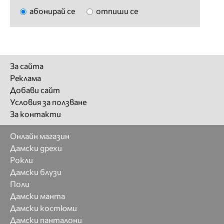
абонирай се
отпиши се
За сайта
Реклама
Добави сайт
Условия за ползване
За контакти
Онлайн магазин
Дамски дрехи
Рокли
Дамски блузи
Поли
Дамски манта
Дамски костюми
Дамски панталони