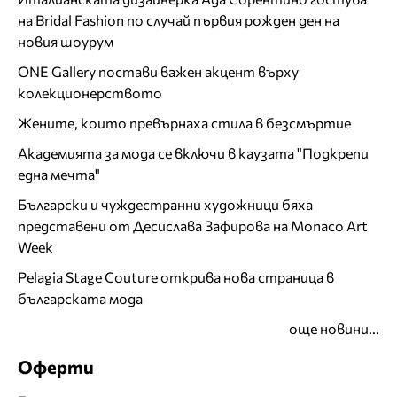
на Bridal Fashion по случай първия рожден ден на
новия шоурум
ONE Gallery постави важен акцент върху
колекционерството
Жените, които превърнаха стила в безсмъртие
Академията за мода се включи в каузата "Подкрепи
една мечта"
Български и чуждестранни художници бяха
представени от Десислава Зафирова на Monaco Art
Week
Pelagia Stage Couture открива нова страница в
българската мода
още новини...
Оферти