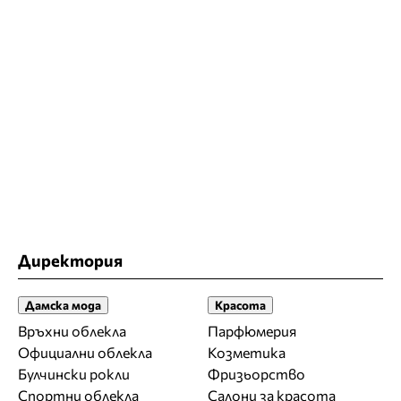
Директория
Дамска мода
Красота
Връхни облекла
Парфюмерия
Официални облекла
Козметика
Булчински рокли
Фризьорство
Спортни облекла
Салони за красота