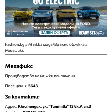
Fashion.bg
»
Мъжка мода/Връхни облекла
»
Мегафикс
Мегафикс
Производство на мъжки панталони.
Посещения:
5643
За контакти:
Адрес:
Кюстендил, ул. "Тинтява" 13 вх.А ап.3