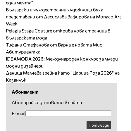
една мечта"
Български и чуждестранни художници бяха
представени от Десислава Зафирова на Monaco Art
Week
Pelagia Stage Couture открива нова страница в
българската мода
Тифани Стефанова от Варна е новата Мис
Абитуриентка
IDEAMODA 2026: Международен конкурс за млади
модни дизайнери
Деница Малчева грейна като "Царица Роза 2026" на
Казанлък
Абонамент
Абонирай се за новото в сайта
E-mail
Потвърди