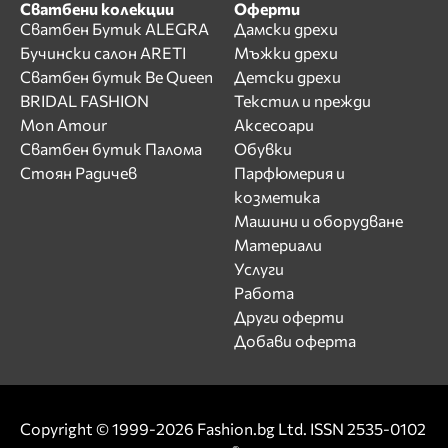
Сватбени колекции
Оферти
Сватбен Бутик ALEGRA
Дамски дрехи
Бучински салон ARETI
Мъжки дрехи
Сватбен бутик Be Queen
Детски дрехи
BRIDAL FASHION
Текстил и прежди
Mon Amour
Аксесоари
Сватбен бутик Палома
Обувки
Стоян Радичев
Парфюмерия и
козметика
Машини и оборудване
Материали
Услуги
Работа
Други оферти
Добави оферта
Copyright © 1999-2026 Fashion.bg Ltd. ISSN 2535-0102