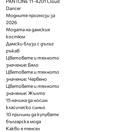
PANTONE 11-4201 Cloud
Dancer
Модните прогнози за
2026
Модата на дамския
костюм
Дамски блузи с дълъг
ръкав
Цветовете и тяхното
значение: Бяло
Цветовете и тяхното
значение: Червено
Цветовете и тяхното
значение: Жълто
15 начина да носим
класическо синьо
10 причини да купувате
българска мода
Какво е тенсел