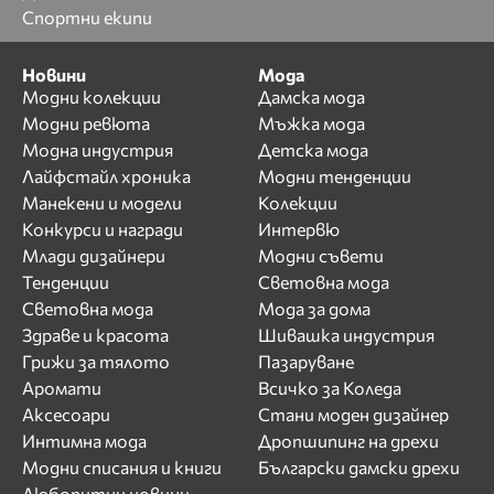
Спортни екипи
Новини
Мода
Модни колекции
Дамска мода
Модни ревюта
Мъжка мода
Модна индустрия
Детска мода
Лайфстайл хроника
Модни тенденции
Манекени и модели
Колекции
Конкурси и награди
Интервю
Млади дизайнери
Модни съвети
Тенденции
Световна мода
Световна мода
Мода за дома
Здраве и красота
Шивашка индустрия
Грижи за тялото
Пазаруване
Аромати
Всичко за Коледа
Аксесоари
Стани моден дизайнер
Интимна мода
Дропшипинг на дрехи
Модни списания и книги
Български дамски дрехи
Любопитни новини