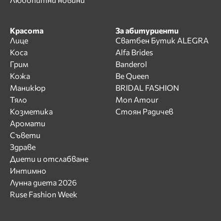
Красота
За абитуриенти
Лице
Сватбен Бутик ALEGRA
Коса
Alfa Brides
Грим
Banderol
Кожа
Be Queen
Маникюр
BRIDAL FASHION
Тяло
Mon Amour
Козметика
Стоян Радичев
Аромати
Съвети
Здраве
Диети и отслабване
Интимно
Лунна диета 2026
Ruse Fashion Week