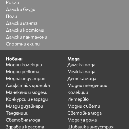
Рокли
Дамски блузи
Поли
Дамски манта
Дамски костюми
Дамски панталони
Спортни екипи
Новини
Мода
Модни колекции
Дамска мода
Модни ревюта
Мъжка мода
Модна индустрия
Детска мода
Лайфстайл хроника
Модни тенденции
Манекени и модели
Колекции
Конкурси и награди
Интервю
Млади дизайнери
Модни съвети
Тенденции
Световна мода
Световна мода
Мода за дома
Здраве и красота
Шивашка индустрия