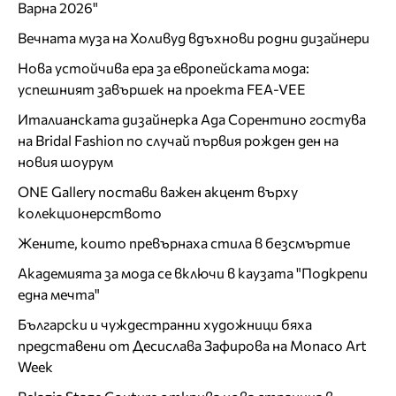
Варна 2026"
Вечната муза на Холивуд вдъхнови родни дизайнери
Нова устойчива ера за европейската мода:
успешният завършек на проекта FEA-VEE
Италианската дизайнерка Ада Сорентино гостува
на Bridal Fashion по случай първия рожден ден на
новия шоурум
ONE Gallery постави важен акцент върху
колекционерството
Жените, които превърнаха стила в безсмъртие
Академията за мода се включи в каузата "Подкрепи
една мечта"
Български и чуждестранни художници бяха
представени от Десислава Зафирова на Monaco Art
Week