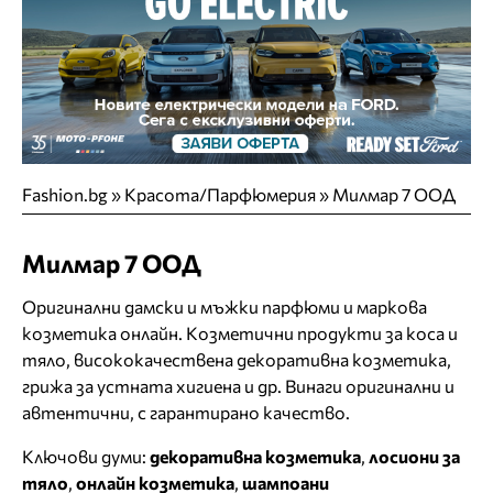
Fashion.bg
»
Красота/Парфюмерия
»
Милмар 7 ООД
Милмар 7 ООД
Оригинални дамски и мъжки парфюми и маркова
козметика онлайн. Kозметични продукти за коса и
тяло, висококачествена декоративна козметика,
грижа за устната хигиена и др. Винаги оригинални и
автентични, с гарантирано качество.
Ключови думи:
декоративна козметика
,
лосиони за
тяло
,
онлайн козметика
,
шампоани