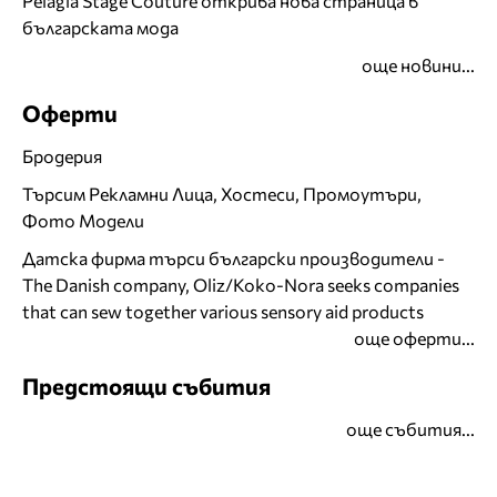
Pelagia Stage Couture открива нова страница в
българската мода
още новини...
Оферти
Бродерия
Търсим Рекламни Лица, Хостеси, Промоутъри,
Фото Модели
Датска фирма търси български производители -
The Danish company, Oliz/Koko-Nora seeks companies
that can sew together various sensory aid products
още оферти...
Предстоящи събития
още събития...