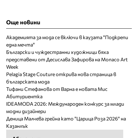
Още новини
Академията за мода се включи в каузата "Подкрепи
една мечта"
Български и чуждестранни художници бяха
представени от Десислава Зафирова на Monaco Art
Week
Pelagia Stage Couture открива нова страница в
българската мода
Тифани Стефанова от Варна е новата Мис
Абитуриентка
IDEAMODA 2026: Международен конкурс за млади
модни дизайнери
Деница Малчева грейна като "Царица Роза 2026" на
Казанлък