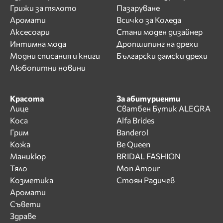
Грижи за тялото
Пазаруване
Аромати
Всичко за Коледа
Аксесоари
Стани моден дизайнер
Интимна мода
Дропшипинг на дрехи
Модни списания и книги
Български дамски дрехи
Любопитни новини
Красота
За абитуриенти
Лице
Сватбен Бутик ALEGRA
Коса
Alfa Brides
Грим
Banderol
Кожа
Be Queen
Маникюр
BRIDAL FASHION
Тяло
Mon Amour
Козметика
Стоян Радичев
Аромати
Съвети
Здраве