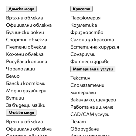
Дамска мода
Красота
Връхни облекла
Парфюмерия
Официални облекла
Козметика
Булчински рокли
Фризьорство
Спортни облекла
Салони за красота
Плетени облекла
Естетична хирургия
Кожени облекла
Солариуми
Рисувана коприна
Фитнес и здраве
Чорапогащи
Материали и услуги
Бельо
Текстил
Бански костюми
Спомагателни
Модни дизайнери
материали
Бутици
Закачалки, щендери
За бъдещи майки
Работа на ишлеме
Мъжка мода
CAD/CAM услуги
Връхни облекла
Печат
Официални облекла
Оборудване
Спортни облекла
Други материали