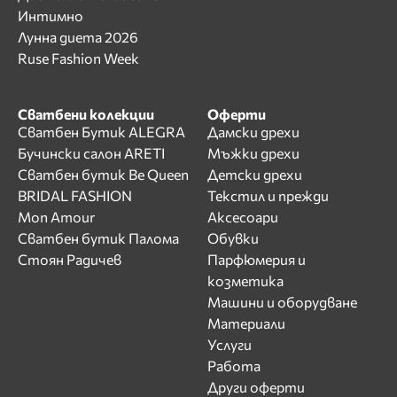
Интимно
Лунна диета 2026
Ruse Fashion Week
Сватбени колекции
Оферти
Сватбен Бутик ALEGRA
Дамски дрехи
Бучински салон ARETI
Мъжки дрехи
Сватбен бутик Be Queen
Детски дрехи
BRIDAL FASHION
Текстил и прежди
Mon Amour
Аксесоари
Сватбен бутик Палома
Обувки
Стоян Радичев
Парфюмерия и
козметика
Машини и оборудване
Материали
Услуги
Работа
Други оферти