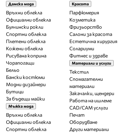
Дамска мода
Красота
Връхни облекла
Парфюмерия
Официални облекла
Козметика
Булчински рокли
Фризьорство
Спортни облекла
Салони за красота
Плетени облекла
Естетична хирургия
Кожени облекла
Солариуми
Рисувана коприна
Фитнес и здраве
Чорапогащи
Материали и услуги
Бельо
Текстил
Бански костюми
Спомагателни
Модни дизайнери
материали
Бутици
Закачалки, щендери
За бъдещи майки
Работа на ишлеме
Мъжка мода
CAD/CAM услуги
Връхни облекла
Печат
Официални облекла
Оборудване
Спортни облекла
Други материали