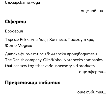
българската мода
още новини...
Оферти
Бродерия
Търсим Рекламни Лица, Хостеси, Промоутъри,
Фото Модели
Датска фирма търси български производители -
The Danish company, Oliz/Koko-Nora seeks companies
that can sew together various sensory aid products
още оферти...
Предстоящи събития
още събития...