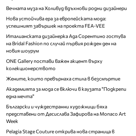
Вечната муза на Холивуд вдъхнови родни дизайнери
Нова устойчива ера за европейската мода:
успешният завършек на проекта FEA-VEE
Италианската дизайнерка Ада Сорентино гостува
на Bridal Fashion по случай първия рожден ден на
новия шоурум
ONE Gallery постави важен акцент върху
колекционерството
Жените, които превърнаха стила в безсмъртие
Академията за мода се включи в каузата "Подкрепи
една мечта"
Български и чуждестранни художници бяха
представени от Десислава Зафирова на Monaco Art
Week
Pelagia Stage Couture открива нова страница в