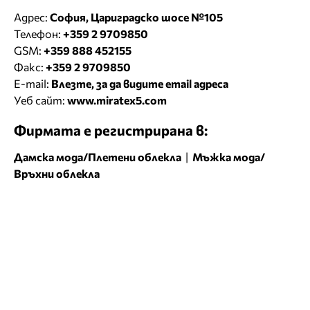
Адрес:
София, Цариградско шосе №105
Телефон:
+359 2 9709850
GSM:
+359 888 452155
Факс:
+359 2 9709850
E-mail:
Влезте, за да видите email адреса
Уеб сайт:
www.miratex5.com
Фирмата е регистрирана в:
Дамска мода/Плетени облекла
|
Мъжка мода/
Връхни облекла