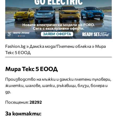
Fashion.bg
»
Дамска мода/Плетени облекла
»
Мира
Текс 5 ЕООД
Мира Текс 5 ЕООД
Производство на мъжки и дамски плетени пуловери,
жилетки, шалове, шапки, ръкавици, блузи, болера и
др.
Посещения:
28292
За контакти: