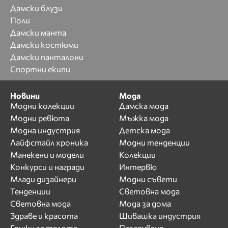
Дамски блузи
Поли
Дамски манта
Дамски костюми
Дамски панталони
Спортни екипи
Новини
Мода
Модни колекции
Дамска мода
Модни ревюта
Мъжка мода
Модна индустрия
Детска мода
Лайфстайл хроника
Модни тенденции
Манекени и модели
Колекции
Конкурси и награди
Интервю
Млади дизайнери
Модни съвети
Тенденции
Световна мода
Световна мода
Мода за дома
Здраве и красота
Шивашка индустрия
Грижи за тялото
Пазаруване