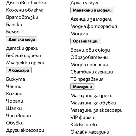
Дънкови облекла
Други услуги
Кожени облекла
Манекени и модели
Вратовръзки
Агенции за модели
Бански
Модна фотография
Бельо
Модели
Детска мода
Организации
Детски дрехи
Браншови съюзи
Бебешки дрехи
Образователни
Младежки дрехи
Модни списания
Аксесоари
Сватбени агенции
Бижута
ТВ предавания
Чанти
Магазини
Колани
Магазини за дрехи
Чорапи
Магазини за обувки
Шапки
Магазини за aксесоари
Часовници
VIP фирми
Обувки
Какво ново
Други аксесоари
Онлайн магазини