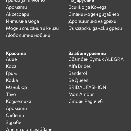
Аромати
Всичко за Коледа
Аксесоари
Стани моден дизайнер
Интимна мода
Дропшипинг на дрехи
Модни списания и книги
Български дамски дрехи
Любопитни новини
Красота
За абитуриенти
Лице
Сватбен Бутик ALEGRA
Коса
Alfa Brides
Грим
Banderol
Кожа
Be Queen
Маникюр
BRIDAL FASHION
Тяло
Mon Amour
Козметика
Стоян Радичев
Аромати
Съвети
Здраве
Диети и отслабване