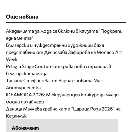
Още новини
Академията за мода се включи в каузата "Подкрепи
една мечта"
Български и чуждестранни художници бяха
представени от Десислава Зафирова на Monaco Art
Week
Pelagia Stage Couture открива нова страница в
българската мода
Тифани Стефанова от Варна е новата Мис
Абитуриентка
IDEAMODA 2026: Международен конкурс за млади
модни дизайнери
Деница Малчева грейна като "Царица Роза 2026" на
Казанлък
Абонамент