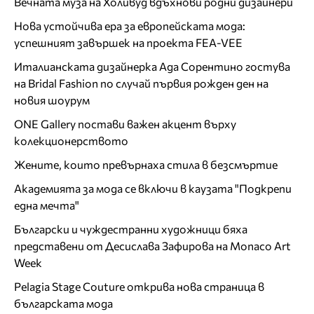
Вечната муза на Холивуд вдъхнови родни дизайнери
Нова устойчива ера за европейската мода:
успешният завършек на проекта FEA-VEE
Италианската дизайнерка Ада Сорентино гостува
на Bridal Fashion по случай първия рожден ден на
новия шоурум
ONE Gallery постави важен акцент върху
колекционерството
Жените, които превърнаха стила в безсмъртие
Академията за мода се включи в каузата "Подкрепи
една мечта"
Български и чуждестранни художници бяха
представени от Десислава Зафирова на Monaco Art
Week
Pelagia Stage Couture открива нова страница в
българската мода