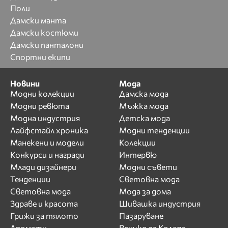
Поли
Дамски манта
Дамски костюми
Дамски панталони
Спортни екипи
Новини
Мода
Модни колекции
Дамска мода
Модни ревюта
Мъжка мода
Модна индустрия
Детска мода
Лайфстайл хроника
Модни тенденции
Манекени и модели
Колекции
Конкурси и награди
Интервю
Млади дизайнери
Модни съвети
Тенденции
Световна мода
Световна мода
Мода за дома
Здраве и красота
Шивашка индустрия
Грижи за тялото
Пазаруване
Аромати
Всичко за Коледа