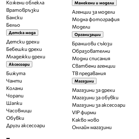
Кожени облекла
Манекени и модели
Вратовръзки
Агенции за модели
Бански
Модна фотография
Бельо
Модели
Детска мода
Организации
Детски дрехи
Браншови съюзи
Бебешки дрехи
Образователни
Младежки дрехи
Модни списания
Аксесоари
Сватбени агенции
Бижута
ТВ предавания
Чанти
Магазини
Колани
Магазини за дрехи
Чорапи
Магазини за обувки
Шапки
Магазини за aксесоари
Часовници
VIP фирми
Обувки
Какво ново
Други аксесоари
Онлайн магазини