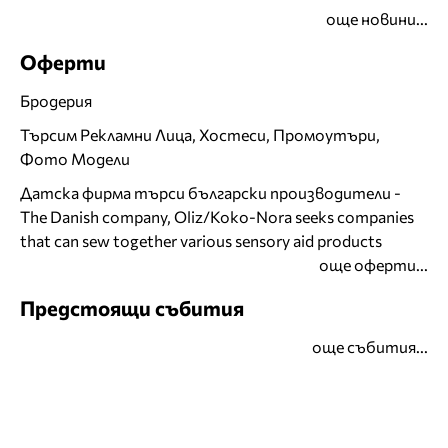
още новини...
Оферти
Бродерия
Търсим Рекламни Лица, Хостеси, Промоутъри,
Фото Модели
Датска фирма търси български производители -
The Danish company, Oliz/Koko-Nora seeks companies
that can sew together various sensory aid products
още оферти...
Предстоящи събития
още събития...