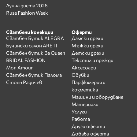
Лунна диета 2026
Ruse Fashion Week
Сватбени колекции
Оферти
Сватбен Бутик ALEGRA
Дамски дрехи
Бучински салон ARETI
Мъжки дрехи
Сватбен бутик Be Queen
Детски дрехи
BRIDAL FASHION
Текстил и прежди
Mon Amour
Аксесоари
Сватбен бутик Палома
Обувки
Стоян Радичев
Парфюмерия и
козметика
Машини и оборудване
Материали
Услуги
Работа
Други оферти
Добави оферта