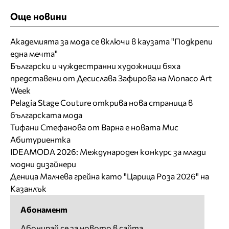
Още новини
Академията за мода се включи в каузата "Подкрепи
една мечта"
Български и чуждестранни художници бяха
представени от Десислава Зафирова на Monaco Art
Week
Pelagia Stage Couture открива нова страница в
българската мода
Тифани Стефанова от Варна е новата Мис
Абитуриентка
IDEAMODA 2026: Международен конкурс за млади
модни дизайнери
Деница Малчева грейна като "Царица Роза 2026" на
Казанлък
Абонамент
Абонирай се за новото в сайта