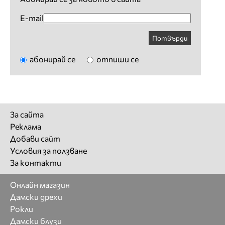
E-mail
Потвърди
абонирай се
отпиши се
За сайта
Реклама
Добави сайт
Условия за ползване
За контакти
Онлайн магазин
Дамски дрехи
Рокли
Дамски блузи