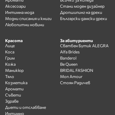
Аксесоари
Стани моден дизайнер
Интимна мода
Дропшипинг на дрехи
Модни списания и книги
Български дамски дрехи
Любопитни новини
Красота
За абитуриенти
Лице
Сватбен Бутик ALEGRA
Коса
Alfa Brides
Грим
Banderol
Кожа
Be Queen
Маникюр
BRIDAL FASHION
Тяло
Mon Amour
Козметика
Стоян Радичев
Аромати
Съвети
Здраве
Диети и отслабване
Интимно