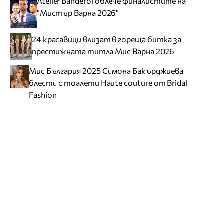
Atelier Banderol облече финалистите на
"Мистър Варна 2026"
24 красавици влизат в гореща битка за
престижната титла Мис Варна 2026
Мис България 2025 Симона Бакърджиева
блести с тоалети Haute couture от Bridal
Fashion