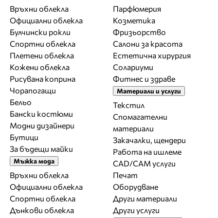
Връхни облекла
Парфюмерия
Официални облекла
Козметика
Булчински рокли
Фризьорство
Спортни облекла
Салони за красота
Плетени облекла
Естетична хирургия
Кожени облекла
Солариуми
Рисувана коприна
Фитнес и здраве
Чорапогащи
Материали и услуги
Бельо
Текстил
Бански костюми
Спомагателни
Модни дизайнери
материали
Бутици
Закачалки, щендери
За бъдещи майки
Работа на ишлеме
Мъжка мода
CAD/CAM услуги
Връхни облекла
Печат
Официални облекла
Оборудване
Спортни облекла
Други материали
Дънкови облекла
Други услуги