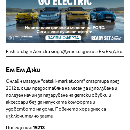
Fashion.bg
»
Детска мода/Детски дрехи
»
Ем Ем Джи
Ем Ем Джи
Онлайн магазин "detski-market.com" стартира през
2012 г. с цел предоставяне на лесен за използване и
полезен начин за пазаруване на детски обувки и
аксесоари без да напускате комфорта и
удобството на дома. Повечето хора днес са
изключително заети.
Посещения:
15213