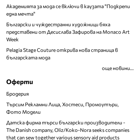
Академията за мода се включи в каузата "Подкрепи
една мечта"
Български и чуждестранни художници бяха
представени от Десислава Зафирова на Monaco Art
Week
Pelagia Stage Couture открива нова страница в
българската мода
още новини...
Оферти
Бродерия
Търсим Рекламни Лица, Хостеси, Промоутъри,
Фото Модели
Датска фирма търси български производители -
The Danish company, Oliz/Koko-Nora seeks companies
that can sew together various sensory aid products