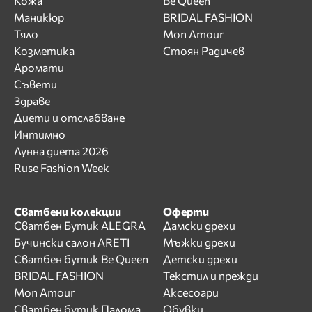
Кожа
Be Queen
Маникюр
BRIDAL FASHION
Тяло
Mon Amour
Козметика
Стоян Радичев
Аромати
Съвети
Здраве
Диети и отслабване
Интимно
Лунна диета 2026
Ruse Fashion Week
Сватбени колекции
Оферти
Сватбен Бутик ALEGRA
Дамски дрехи
Бучински салон ARETI
Мъжки дрехи
Сватбен бутик Be Queen
Детски дрехи
BRIDAL FASHION
Текстил и прежди
Mon Amour
Аксесоари
Сватбен бутик Палома
Обувки