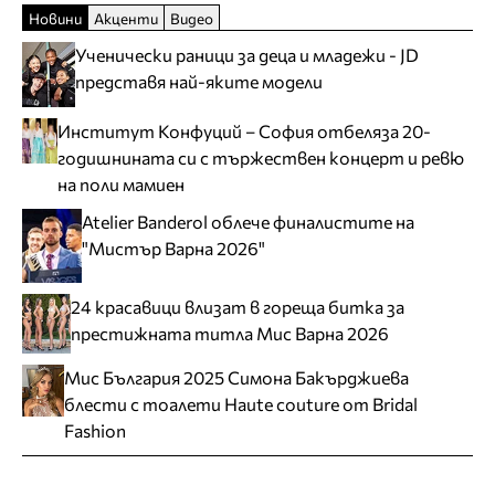
Новини
Акценти
Видео
Ученически раници за деца и младежи - JD
представя най-яките модели
Институт Конфуций – София отбеляза 20-
годишнината си с тържествен концерт и ревю
на поли мамиен
Atelier Banderol облече финалистите на
"Мистър Варна 2026"
24 красавици влизат в гореща битка за
престижната титла Мис Варна 2026
Мис България 2025 Симона Бакърджиева
блести с тоалети Haute couture от Bridal
Fashion