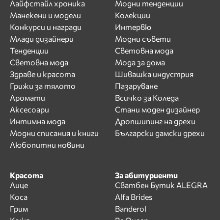
Лайфстайл хроника
Модни тенденции
Манекени и модели
Колекции
Конкурси и награди
Интервю
Млади дизайнери
Модни съвети
Тенденции
Световна мода
Световна мода
Мода за дома
Здраве и красота
Шивашка индустрия
Грижи за тялото
Пазаруване
Аромати
Всичко за Коледа
Аксесоари
Стани моден дизайнер
Интимна мода
Дропшипинг на дрехи
Модни списания и книги
Български дамски дрехи
Любопитни новини
Красота
За абитуриенти
Лице
Сватбен Бутик ALEGRA
Коса
Alfa Brides
Грим
Banderol