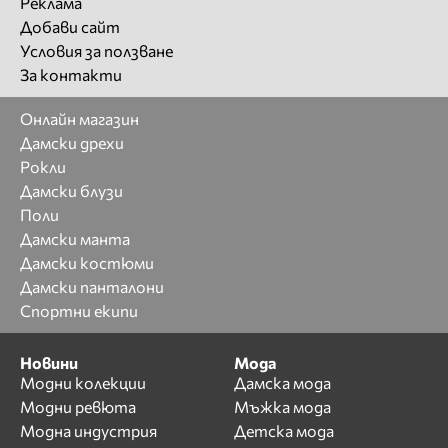
Реклама
Добави сайт
Условия за ползване
За контакти
Онлайн магазин
Дамски дрехи
Рокли
Дамски блузи
Поли
Дамски манта
Дамски костюми
Дамски панталони
Спортни екипи
Новини
Мода
Модни колекции
Дамска мода
Модни ревюта
Мъжка мода
Модна индустрия
Детска мода