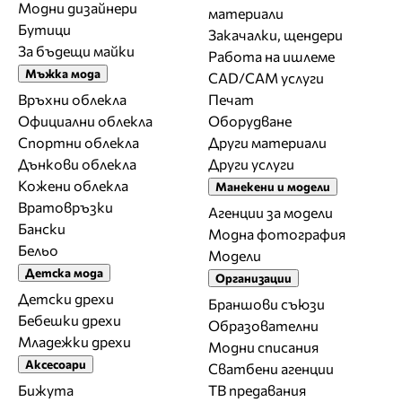
Модни дизайнери
материали
Бутици
Закачалки, щендери
За бъдещи майки
Работа на ишлеме
Мъжка мода
CAD/CAM услуги
Връхни облекла
Печат
Официални облекла
Оборудване
Спортни облекла
Други материали
Дънкови облекла
Други услуги
Кожени облекла
Манекени и модели
Вратовръзки
Агенции за модели
Бански
Модна фотография
Бельо
Модели
Детска мода
Организации
Детски дрехи
Браншови съюзи
Бебешки дрехи
Образователни
Младежки дрехи
Модни списания
Аксесоари
Сватбени агенции
Бижута
ТВ предавания