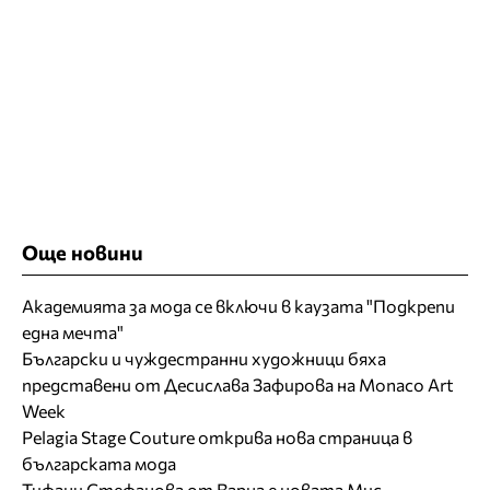
Още новини
Академията за мода се включи в каузата "Подкрепи
една мечта"
Български и чуждестранни художници бяха
представени от Десислава Зафирова на Monaco Art
Week
Pelagia Stage Couture открива нова страница в
българската мода
Тифани Стефанова от Варна е новата Мис