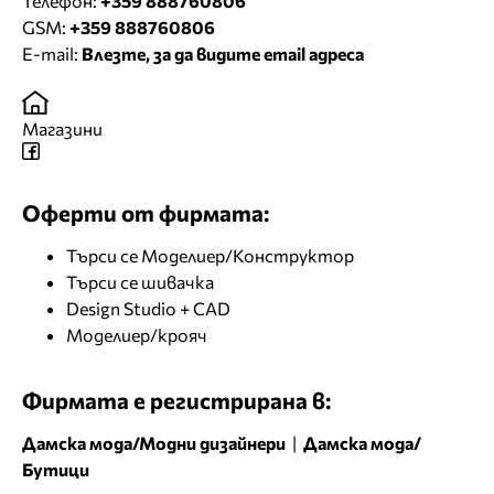
Телефон:
+359 888760806
GSM:
+359 888760806
E-mail:
Влезте, за да видите email адреса
Магазини
Оферти от фирмата:
Търси се Моделиер/Конструктор
Търси се шивачка
Design Studio + CAD
Моделиер/крояч
Фирмата е регистрирана в:
Дамска мода/Модни дизайнери
|
Дамска мода/
Бутици