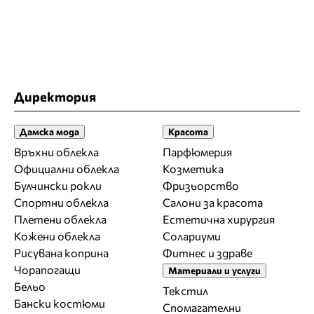
Директория
Дамска мода
Красота
Връхни облекла
Парфюмерия
Официални облекла
Козметика
Булчински рокли
Фризьорство
Спортни облекла
Салони за красота
Плетени облекла
Естетична хирургия
Кожени облекла
Солариуми
Рисувана коприна
Фитнес и здраве
Чорапогащи
Материали и услуги
Бельо
Текстил
Бански костюми
Спомагателни