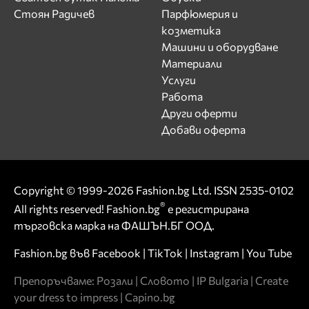
Стоян Радичев
Парфюмерия и
козметика
Машини и оборудване
Материали
Услуги
Работа
Други оферти
Добави оферта
Copyright © 1999-2026 Fashion.bg Ltd. ISSN 2535-0102
®
All rights reserved! Fashion.bg
е регистрирана
търговска марка на ФАШЪН.БГ ООД.
Fashion.bg във
Facebook
|
TikTok
|
Instagram
|
You Tube
Препоръчваме:
Розали
|
Словото
|
IP Bulgaria
|
Create
your dress to impress
|
Capino.bg