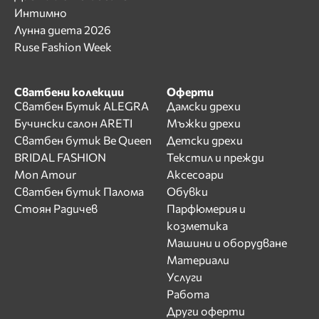
Интимно
Лунна диета 2026
Ruse Fashion Week
Сватбени колекции
Оферти
Сватбен Бутик ALEGRA
Дамски дрехи
Бучински салон ARETI
Мъжки дрехи
Сватбен бутик Be Queen
Детски дрехи
BRIDAL FASHION
Текстил и прежди
Mon Amour
Аксесоари
Сватбен бутик Палома
Обувки
Стоян Радичев
Парфюмерия и
козметика
Машини и оборудване
Материали
Услуги
Работа
Други оферти