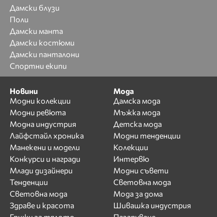
Дамски блузи
Поли
Дамски манта
Дамски костюми
Дамски панталони
Спортни екипи
Новини
Мода
Модни колекции
Дамска мода
Модни ревюта
Мъжка мода
Модна индустрия
Детска мода
Лайфстайл хроника
Модни тенденции
Манекени и модели
Колекции
Конкурси и награди
Интервю
Млади дизайнери
Модни съвети
Тенденции
Световна мода
Световна мода
Мода за дома
Здраве и красота
Шивашка индустрия
Грижи за тялото
Пазаруване