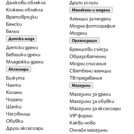
Дънкови облекла
Други услуги
Кожени облекла
Манекени и модели
Вратовръзки
Агенции за модели
Бански
Модна фотография
Бельо
Модели
Детска мода
Организации
Детски дрехи
Браншови съюзи
Бебешки дрехи
Образователни
Младежки дрехи
Модни списания
Аксесоари
Сватбени агенции
Бижута
ТВ предавания
Чанти
Магазини
Колани
Магазини за дрехи
Чорапи
Магазини за обувки
Шапки
Магазини за aксесоари
Часовници
VIP фирми
Обувки
Какво ново
Други аксесоари
Онлайн магазини