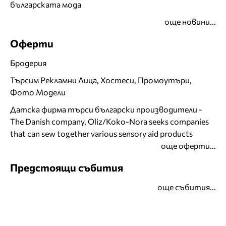
българската мода
още новини...
Оферти
Бродерия
Търсим Рекламни Лица, Хостеси, Промоутъри,
Фото Модели
Датска фирма търси български производители -
The Danish company, Oliz/Koko-Nora seeks companies
that can sew together various sensory aid products
още оферти...
Предстоящи събития
още събития...