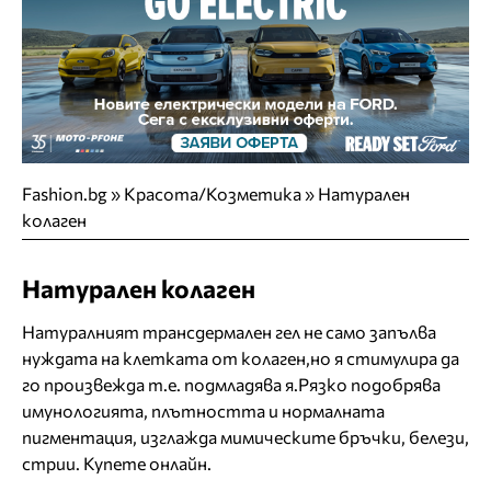
Fashion.bg
»
Красота/Козметика
»
Натурален
колаген
Натурален колаген
Натуралният трансдермален гел не само запълва
нуждата на клетката от колаген,но я стимулира да
го произвежда т.е. подмладява я.Рязко подобрява
имунологията, плътността и нормалната
пигментация, изглажда мимическите бръчки, белези,
стрии. Купете онлайн.