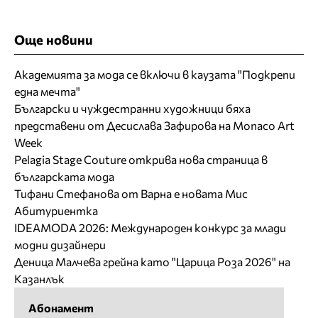
Още новини
Академията за мода се включи в каузата "Подкрепи
една мечта"
Български и чуждестранни художници бяха
представени от Десислава Зафирова на Monaco Art
Week
Pelagia Stage Couture открива нова страница в
българската мода
Тифани Стефанова от Варна е новата Мис
Абитуриентка
IDEAMODA 2026: Международен конкурс за млади
модни дизайнери
Деница Малчева грейна като "Царица Роза 2026" на
Казанлък
Абонамент