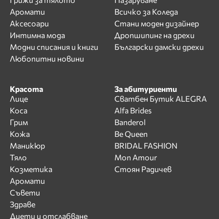
Аромати
Всичко за Коледа
Аксесоари
Стани моден дизайнер
Интимна мода
Дропшипинг на дрехи
Модни списания и книги
Български дамски дрехи
Любопитни новини
Красота
За абитуриенти
Лице
Сватбен Бутик ALEGRA
Коса
Alfa Brides
Грим
Banderol
Кожа
Be Queen
Маникюр
BRIDAL FASHION
Тяло
Mon Amour
Козметика
Стоян Радичев
Аромати
Съвети
Здраве
Диети и отслабване