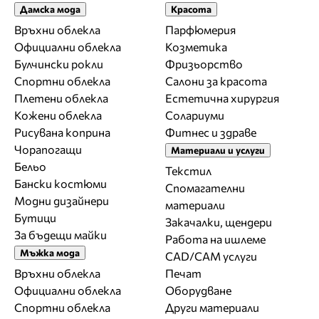
Дамска мода
Красота
Връхни облекла
Парфюмерия
Официални облекла
Козметика
Булчински рокли
Фризьорство
Спортни облекла
Салони за красота
Плетени облекла
Естетична хирургия
Кожени облекла
Солариуми
Рисувана коприна
Фитнес и здраве
Чорапогащи
Материали и услуги
Бельо
Текстил
Бански костюми
Спомагателни
Модни дизайнери
материали
Бутици
Закачалки, щендери
За бъдещи майки
Работа на ишлеме
Мъжка мода
CAD/CAM услуги
Връхни облекла
Печат
Официални облекла
Оборудване
Спортни облекла
Други материали