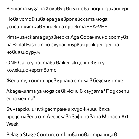
Вечната муза на Холивуд вдъхнови родни дизайнери
Нова устойчива ера за европейската мода:
успешният завършек на проекта FEA-VEE
Италианската дизайнерка Ада Сорентино гостува
на Bridal Fashion по случай първия рожден ден на
новия шоурум
ONE Gallery постави важен акцент върху
колекционерството
Жените, които превърнаха стила в безсмъртие
Академията за мода се включи в каузата "Подкрепи
една мечта"
Български и чуждестранни художници бяха
представени от Десислава Зафирова на Monaco Art
Week
Pelagia Stage Couture открива нова страница в