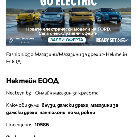
Fashion.bg
»
Магазини/Магазини за дрехи
»
Нектейн
ЕООД
Нектейн ЕООД
Necteyn.bg - Онлайн магазин за красота.
Ключови думи:
блузи
,
дамски дрехи
,
магазини за
дамски дрехи
,
панталони
,
поли
,
рокли
Посещения:
10586