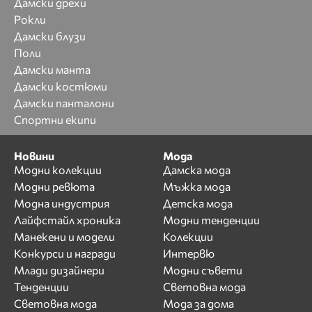
Дамски дрехи
Рокли
Дамски блузи
Поли
Дамски манта
Дамски костюми
Дамски панталони
Спортни екипи
Новини
Мода
Модни колекции
Дамска мода
Модни ревюта
Мъжка мода
Модна индустрия
Детска мода
Лайфстайл хроника
Модни тенденции
Манекени и модели
Колекции
Конкурси и награди
Интервю
Млади дизайнери
Модни съвети
Тенденции
Световна мода
Световна мода
Мода за дома