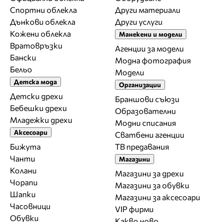
Спортни облекла
Други материали
Дънкови облекла
Други услуги
Кожени облекла
Манекени и модели
Вратовръзки
Агенции за модели
Бански
Модна фотография
Бельо
Модели
Детска мода
Организации
Детски дрехи
Браншови съюзи
Бебешки дрехи
Образователни
Младежки дрехи
Модни списания
Аксесоари
Сватбени агенции
Бижута
ТВ предавания
Чанти
Магазини
Колани
Магазини за дрехи
Чорапи
Магазини за обувки
Шапки
Магазини за aксесоари
Часовници
VIP фирми
Обувки
Какво ново