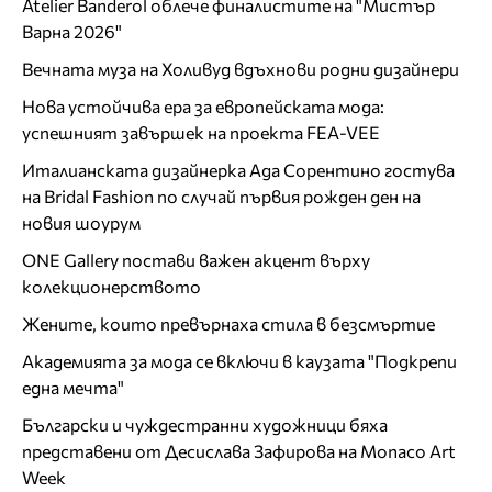
Atelier Banderol облече финалистите на "Мистър
Варна 2026"
Вечната муза на Холивуд вдъхнови родни дизайнери
Нова устойчива ера за европейската мода:
успешният завършек на проекта FEA-VEE
Италианската дизайнерка Ада Сорентино гостува
на Bridal Fashion по случай първия рожден ден на
новия шоурум
ONE Gallery постави важен акцент върху
колекционерството
Жените, които превърнаха стила в безсмъртие
Академията за мода се включи в каузата "Подкрепи
една мечта"
Български и чуждестранни художници бяха
представени от Десислава Зафирова на Monaco Art
Week