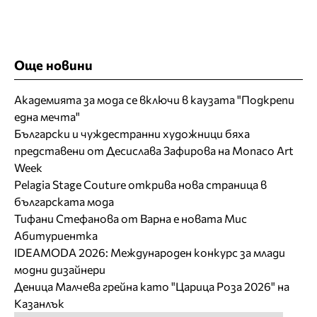
Още новини
Академията за мода се включи в каузата "Подкрепи
една мечта"
Български и чуждестранни художници бяха
представени от Десислава Зафирова на Monaco Art
Week
Pelagia Stage Couture открива нова страница в
българската мода
Тифани Стефанова от Варна е новата Мис
Абитуриентка
IDEAMODA 2026: Международен конкурс за млади
модни дизайнери
Деница Малчева грейна като "Царица Роза 2026" на
Казанлък