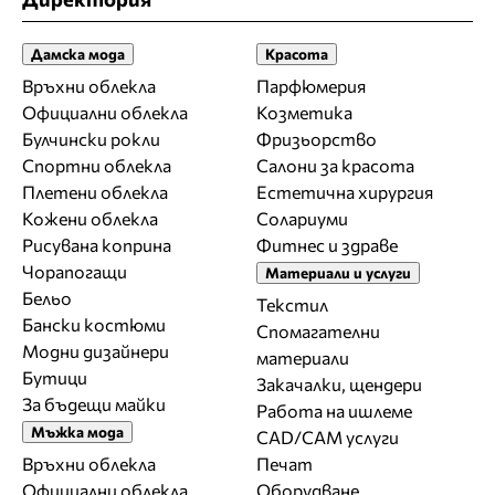
Дамска мода
Красота
Връхни облекла
Парфюмерия
Официални облекла
Козметика
Булчински рокли
Фризьорство
Спортни облекла
Салони за красота
Плетени облекла
Естетична хирургия
Кожени облекла
Солариуми
Рисувана коприна
Фитнес и здраве
Чорапогащи
Материали и услуги
Бельо
Текстил
Бански костюми
Спомагателни
Модни дизайнери
материали
Бутици
Закачалки, щендери
За бъдещи майки
Работа на ишлеме
Мъжка мода
CAD/CAM услуги
Връхни облекла
Печат
Официални облекла
Оборудване