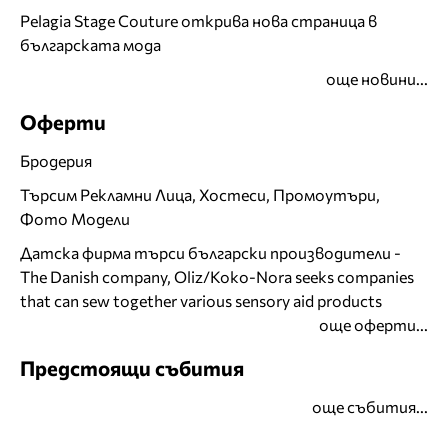
Pelagia Stage Couture открива нова страница в
българската мода
още новини...
Оферти
Бродерия
Търсим Рекламни Лица, Хостеси, Промоутъри,
Фото Модели
Датска фирма търси български производители -
The Danish company, Oliz/Koko-Nora seeks companies
that can sew together various sensory aid products
още оферти...
Предстоящи събития
още събития...