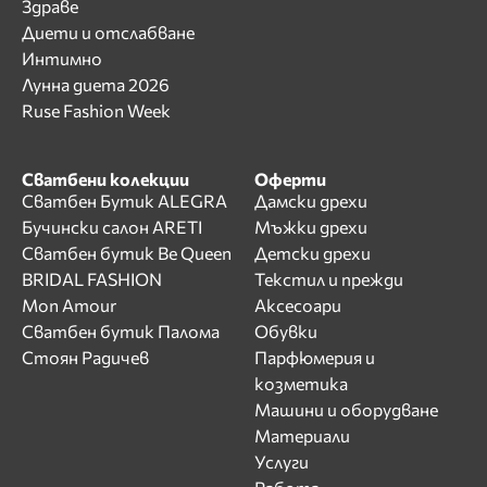
Здраве
Диети и отслабване
Интимно
Лунна диета 2026
Ruse Fashion Week
Сватбени колекции
Оферти
Сватбен Бутик ALEGRA
Дамски дрехи
Бучински салон ARETI
Мъжки дрехи
Сватбен бутик Be Queen
Детски дрехи
BRIDAL FASHION
Текстил и прежди
Mon Amour
Аксесоари
Сватбен бутик Палома
Обувки
Стоян Радичев
Парфюмерия и
козметика
Машини и оборудване
Материали
Услуги