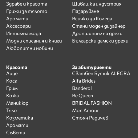
Здраве и красота
Шивашка индустрия
Грижи за тялото
Пазаруване
Аромати
Всичко за Коледа
Аксесоари
Стани моден дизайнер
Интимна мода
Дропшипинг на дрехи
Модни списания и книги
Български дамски дрехи
Любопитни новини
Красота
За абитуриенти
Лице
Сватбен Бутик ALEGRA
Коса
Alfa Brides
Грим
Banderol
Кожа
Be Queen
Маникюр
BRIDAL FASHION
Тяло
Mon Amour
Козметика
Стоян Радичев
Аромати
Съвети