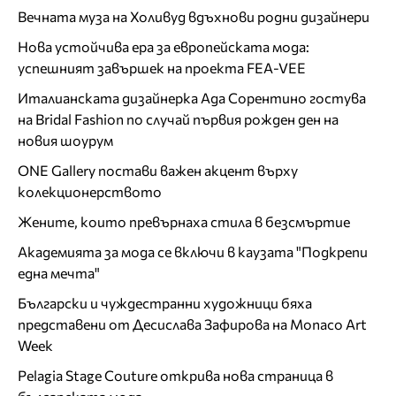
Вечната муза на Холивуд вдъхнови родни дизайнери
Нова устойчива ера за европейската мода:
успешният завършек на проекта FEA-VEE
Италианската дизайнерка Ада Сорентино гостува
на Bridal Fashion по случай първия рожден ден на
новия шоурум
ONE Gallery постави важен акцент върху
колекционерството
Жените, които превърнаха стила в безсмъртие
Академията за мода се включи в каузата "Подкрепи
една мечта"
Български и чуждестранни художници бяха
представени от Десислава Зафирова на Monaco Art
Week
Pelagia Stage Couture открива нова страница в