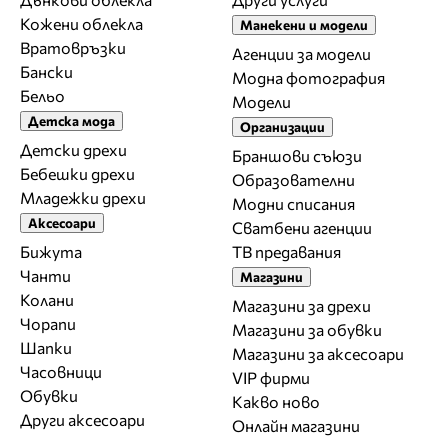
Кожени облекла
Манекени и модели
Вратовръзки
Агенции за модели
Бански
Модна фотография
Бельо
Модели
Детска мода
Организации
Детски дрехи
Браншови съюзи
Бебешки дрехи
Образователни
Младежки дрехи
Модни списания
Аксесоари
Сватбени агенции
Бижута
ТВ предавания
Чанти
Магазини
Колани
Магазини за дрехи
Чорапи
Магазини за обувки
Шапки
Магазини за aксесоари
Часовници
VIP фирми
Обувки
Какво ново
Други аксесоари
Онлайн магазини