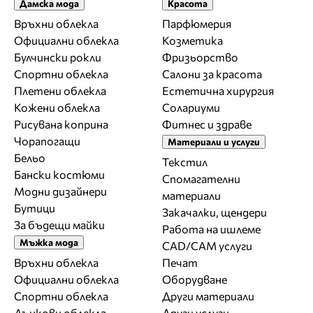
Дамска мода
Красота
Връхни облекла
Парфюмерия
Официални облекла
Козметика
Булчински рокли
Фризьорство
Спортни облекла
Салони за красота
Плетени облекла
Естетична хирургия
Кожени облекла
Солариуми
Рисувана коприна
Фитнес и здраве
Чорапогащи
Материали и услуги
Бельо
Текстил
Бански костюми
Спомагателни
Модни дизайнери
материали
Бутици
Закачалки, щендери
За бъдещи майки
Работа на ишлеме
Мъжка мода
CAD/CAM услуги
Връхни облекла
Печат
Официални облекла
Оборудване
Спортни облекла
Други материали
Дънкови облекла
Други услуги