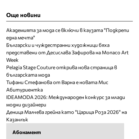
Още новини
Академията за мода се включи в каузата "Подкрепи
една мечта"
Български и чуждестранни художници бяха
представени от Десислава Зафирова на Monaco Art
Week
Pelagia Stage Couture открива нова страница в
българската мода
Тифани Стефанова от Варна е новата Мис
Абитуриентка
IDEAMODA 2026: Международен конкурс за млади
модни дизайнери
Деница Малчева грейна като "Царица Роза 2026" на
Казанлък
Абонамент