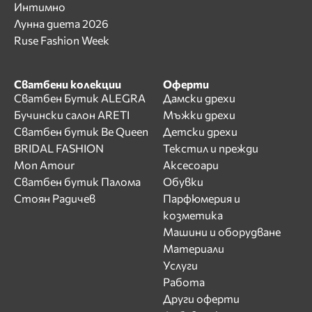
Интимно
Лунна диета 2026
Ruse Fashion Week
Сватбени колекции
Оферти
Сватбен Бутик ALEGRA
Дамски дрехи
Бучински салон ARETI
Мъжки дрехи
Сватбен бутик Be Queen
Детски дрехи
BRIDAL FASHION
Текстил и прежди
Mon Amour
Аксесоари
Сватбен бутик Палома
Обувки
Стоян Радичев
Парфюмерия и
козметика
Машини и оборудване
Материали
Услуги
Работа
Други оферти