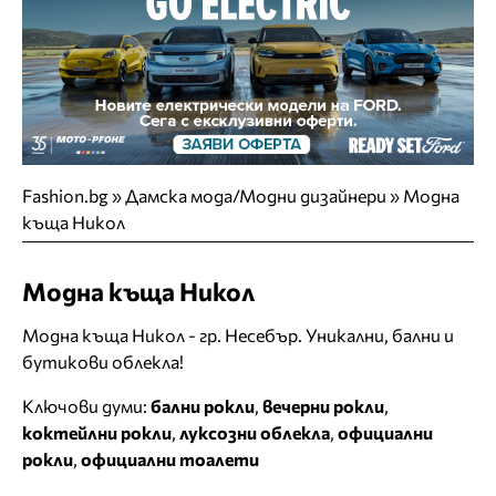
Fashion.bg
»
Дамска мода/Модни дизайнери
»
Модна
къща Никол
Модна къща Никол
Модна къща Никол - гр. Несебър. Уникални, бални и
бутикови облекла!
Ключови думи:
бални рокли
,
вечерни рокли
,
коктейлни рокли
,
луксозни облекла
,
официални
рокли
,
официални тоалети