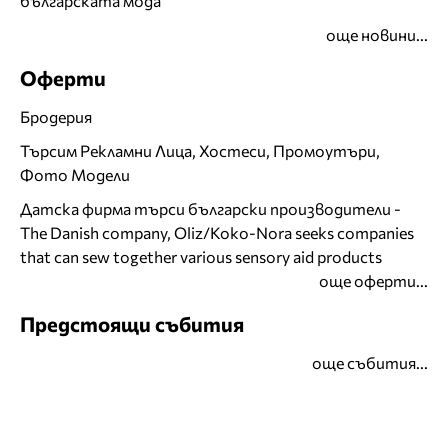
българската мода
още новини...
Оферти
Бродерия
Търсим Рекламни Лица, Хостеси, Промоутъри,
Фото Модели
Датска фирма търси български производители -
The Danish company, Oliz/Koko-Nora seeks companies
that can sew together various sensory aid products
още оферти...
Предстоящи събития
още събития...