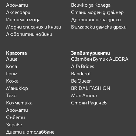
Аромати
Всичко за Коледа
Аксесоари
Стани моден дизайнер
Интимна мода
Дропшипинг на дрехи
Модни списания и книги
Български дамски дрехи
Любопитни новини
Красота
За абитуриенти
Лице
Сватбен Бутик ALEGRA
Коса
Alfa Brides
Грим
Banderol
Кожа
Be Queen
Маникюр
BRIDAL FASHION
Тяло
Mon Amour
Козметика
Стоян Радичев
Аромати
Съвети
Здраве
Диети и отслабване