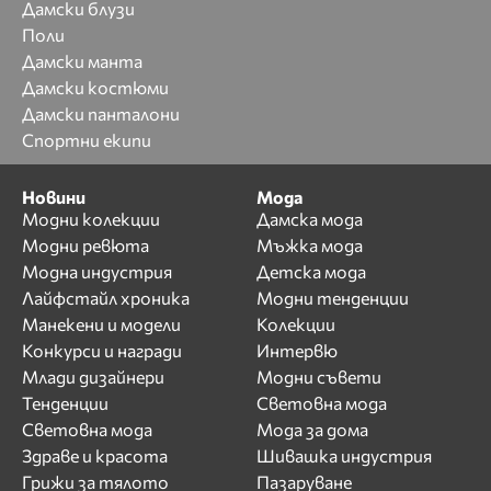
Дамски блузи
Поли
Дамски манта
Дамски костюми
Дамски панталони
Спортни екипи
Новини
Мода
Модни колекции
Дамска мода
Модни ревюта
Мъжка мода
Модна индустрия
Детска мода
Лайфстайл хроника
Модни тенденции
Манекени и модели
Колекции
Конкурси и награди
Интервю
Млади дизайнери
Модни съвети
Тенденции
Световна мода
Световна мода
Мода за дома
Здраве и красота
Шивашка индустрия
Грижи за тялото
Пазаруване