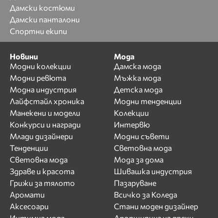
Дамски костюми
Дамски панталони
Спортни екипи
Новини
Мода
Модни колекции
Дамска мода
Модни ревюта
Мъжка мода
Модна индустрия
Детска мода
Лайфстайл хроника
Модни тенденции
Манекени и модели
Колекции
Конкурси и награди
Интервю
Млади дизайнери
Модни съвети
Тенденции
Световна мода
Световна мода
Мода за дома
Здраве и красота
Шивашка индустрия
Грижи за тялото
Пазаруване
Аромати
Всичко за Коледа
Аксесоари
Стани моден дизайнер
Интимна мода
Дропшипинг на дрехи