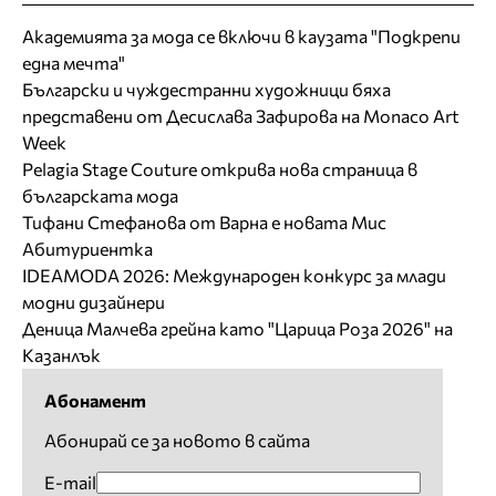
Академията за мода се включи в каузата "Подкрепи
една мечта"
Български и чуждестранни художници бяха
представени от Десислава Зафирова на Monaco Art
Week
Pelagia Stage Couture открива нова страница в
българската мода
Тифани Стефанова от Варна е новата Мис
Абитуриентка
IDEAMODA 2026: Международен конкурс за млади
модни дизайнери
Деница Малчева грейна като "Царица Роза 2026" на
Казанлък
Абонамент
Абонирай се за новото в сайта
E-mail