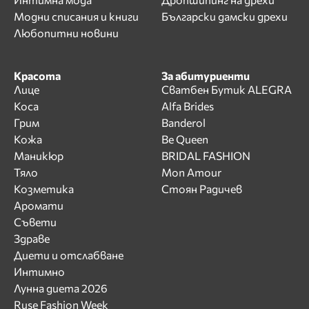
Модни списания и книги
Български дамски дрехи
Любопитни новини
Красота
За абитуриенти
Лице
Сватбен Бутик ALEGRA
Коса
Alfa Brides
Грим
Banderol
Кожа
Be Queen
Маникюр
BRIDAL FASHION
Тяло
Mon Amour
Козметика
Стоян Радичев
Аромати
Съвети
Здраве
Диети и отслабване
Интимно
Лунна диета 2026
Ruse Fashion Week