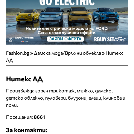
Fashion.bg
»
Дамска мода/Връхни облекла
»
Нитекс
АД
Нитекс АД
Произвежда горен трикотаж, мъжко, дамско,
детско облекло, пуловери, блузони, елеци, клинове и
поли.
Посещения:
8661
За контакти: