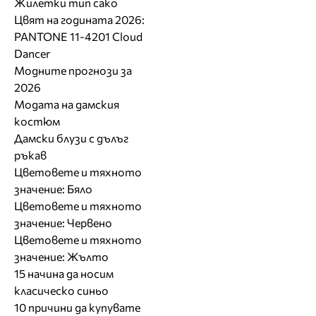
Жилетки тип сако
Цвят на годината 2026:
PANTONE 11-4201 Cloud
Dancer
Модните прогнози за
2026
Модата на дамския
костюм
Дамски блузи с дълъг
ръкав
Цветовете и тяхното
значение: Бяло
Цветовете и тяхното
значение: Червено
Цветовете и тяхното
значение: Жълто
15 начина да носим
класическо синьо
10 причини да купувате