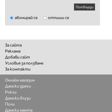
Потвърди
абонирай се
отпиши се
За сайта
Реклама
Добави сайт
Условия за ползване
За контакти
Онлайн магазин
Дамски дрехи
Рокли
Дамски блузи
Поли
Дамски манта