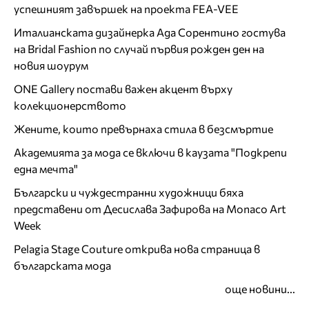
успешният завършек на проекта FEA-VEE
Италианската дизайнерка Ада Сорентино гостува
на Bridal Fashion по случай първия рожден ден на
новия шоурум
ONE Gallery постави важен акцент върху
колекционерството
Жените, които превърнаха стила в безсмъртие
Академията за мода се включи в каузата "Подкрепи
една мечта"
Български и чуждестранни художници бяха
представени от Десислава Зафирова на Monaco Art
Week
Pelagia Stage Couture открива нова страница в
българската мода
още новини...