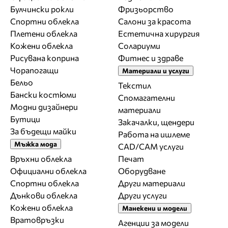
Булчински рокли
Фризьорство
Спортни облекла
Салони за красота
Плетени облекла
Естетична хирургия
Кожени облекла
Солариуми
Рисувана коприна
Фитнес и здраве
Чорапогащи
Материали и услуги
Бельо
Текстил
Бански костюми
Спомагателни
Модни дизайнери
материали
Бутици
Закачалки, щендери
За бъдещи майки
Работа на ишлеме
Мъжка мода
CAD/CAM услуги
Връхни облекла
Печат
Официални облекла
Оборудване
Спортни облекла
Други материали
Дънкови облекла
Други услуги
Кожени облекла
Манекени и модели
Вратовръзки
Агенции за модели