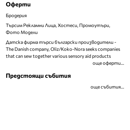
Оферти
Бродерия
Търсим Рекламни Лица, Хостеси, Промоутъри,
Фото Модели
Датска фирма търси български производители -
The Danish company, Oliz/Koko-Nora seeks companies
that can sew together various sensory aid products
още оферти...
Предстоящи събития
още събития...