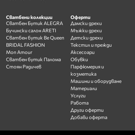
Сватбени колекции
Оферти
Сватбен Бутик ALEGRA
Дамски дрехи
Бучински салон ARETI
Мъжки дрехи
Сватбен бутик Be Queen
Детски дрехи
BRIDAL FASHION
Текстил и прежди
Mon Amour
Аксесоари
Сватбен бутик Палома
Обувки
Стоян Радичев
Парфюмерия и
козметика
Машини и оборудване
Материали
Услуги
Работа
Други оферти
Добави оферта