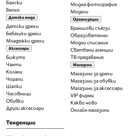
Бански
Модна фотография
Бельо
Модели
Детска мода
Организации
Детски дрехи
Браншови съюзи
Бебешки дрехи
Образователни
Младежки дрехи
Модни списания
Аксесоари
Сватбени агенции
Бижута
ТВ предавания
Чанти
Магазини
Колани
Магазини за дрехи
Чорапи
Магазини за обувки
Шапки
Магазини за aксесоари
Часовници
VIP фирми
Обувки
Какво ново
Други аксесоари
Онлайн магазини
Тенденции