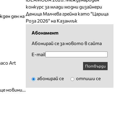
конкурс за млади модни дизайнери
Деница Малчева грейна като "Царица
жден ден на
Роза 2026" на Казанлък
Абонамент
Абонирай се за новото в сайта
E-mail
aco Art
Потвърди
абонирай се
отпиши се
ще новини...