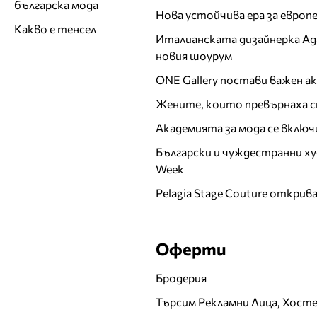
българска мода
Нова устойчива ера за евро
Какво е тенсел
Италианската дизайнерка Ада 
новия шоурум
ONE Gallery постави важен 
Жените, които превърнаха с
Академията за мода се включ
Български и чуждестранни ху
Week
Pelagia Stage Couture открив
Оферти
Бродерия
Търсим Рекламни Лица, Хост