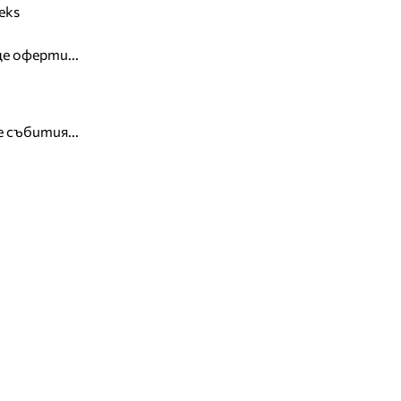
eks
е оферти...
 събития...