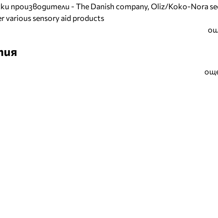
и производители - The Danish company, Oliz/Koko-Nora se
r various sensory aid products
ощ
тия
още