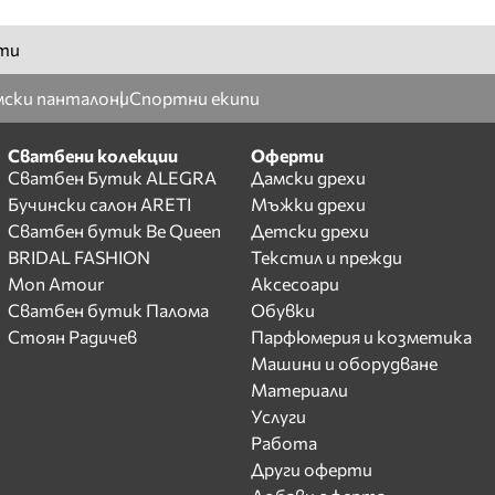
ти
ски панталони
Спортни екипи
Сватбени колекции
Оферти
Сватбен Бутик ALEGRA
Дамски дрехи
Бучински салон ARETI
Мъжки дрехи
Сватбен бутик Be Queen
Детски дрехи
BRIDAL FASHION
Текстил и прежди
Mon Amour
Аксесоари
Сватбен бутик Палома
Обувки
Стоян Радичев
Парфюмерия и козметика
Машини и оборудване
Материали
Услуги
Работа
Други оферти