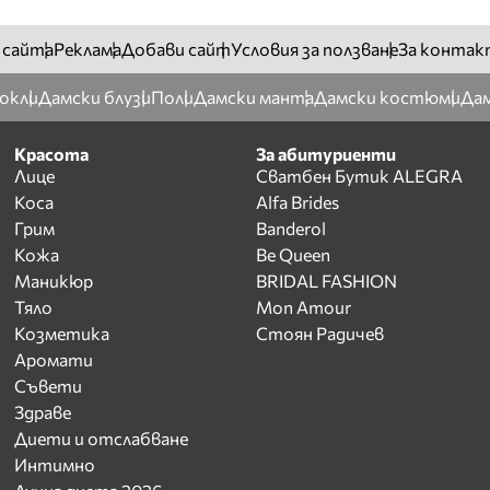
 сайта
Реклама
Добави сайт
Условия за ползване
За контак
окли
Дамски блузи
Поли
Дамски манта
Дамски костюми
Дам
Красота
За абитуриенти
Лице
Сватбен Бутик ALEGRA
Коса
Alfa Brides
Грим
Banderol
Кожа
Be Queen
Маникюр
BRIDAL FASHION
Тяло
Mon Amour
Козметика
Стоян Радичев
Аромати
Съвети
Здраве
Диети и отслабване
Интимно