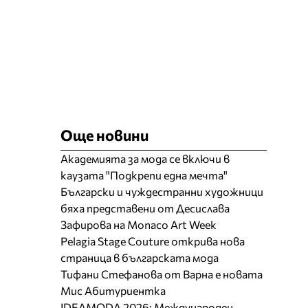
Още новини
Академията за мода се включи в
каузата "Подкрепи една мечта"
Български и чуждестранни художници
бяха представени от Десислава
Зафирова на Monaco Art Week
Pelagia Stage Couture открива нова
страница в българската мода
Тифани Стефанова от Варна е новата
Мис Абитуриентка
IDEAMODA 2026: Международен