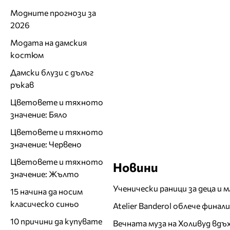
Модните прогнози за
2026
Модата на дамския
костюм
Дамски блузи с дълъг
ръкав
Цветовете и тяхното
значение: Бяло
Цветовете и тяхното
значение: Червено
Цветовете и тяхното
Новини
значение: Жълто
Ученически раници за деца и 
15 начина да носим
класическо синьо
Atelier Banderol облече фина
10 причини да купувате
Вечната муза на Холивуд вдъ