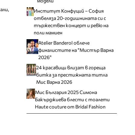
модели
али,
Институт Конфуций – София
отбеляза 20-годишнината си с
тържествен концерт и ревю на
поли мамиен
Atelier Banderol облече
финалистите на "Мистър Варна
2026"
24 красавици влизат в гореща
битка за престижната титла
Мис Варна 2026
Мис България 2025 Симона
Бакърджиева блести с тоалети
Haute couture от Bridal Fashion