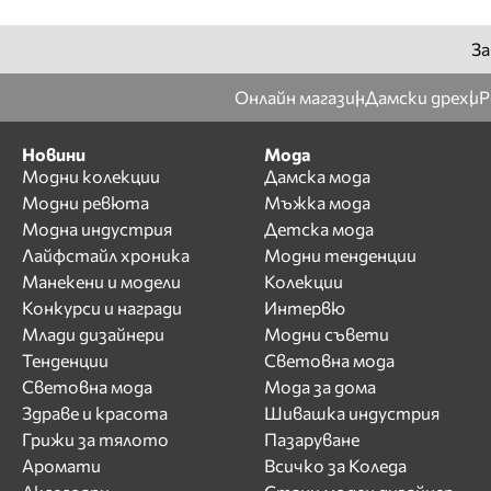
За
Онлайн магазин
Дамски дрехи
Р
Новини
Мода
Модни колекции
Дамска мода
Модни ревюта
Мъжка мода
Модна индустрия
Детска мода
Лайфстайл хроника
Модни тенденции
Манекени и модели
Колекции
Конкурси и награди
Интервю
Млади дизайнери
Модни съвети
Тенденции
Световна мода
Световна мода
Мода за дома
Здраве и красота
Шивашка индустрия
Грижи за тялото
Пазаруване
Аромати
Всичко за Коледа