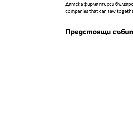
Датска фирма търси българск
companies that can sew togethe
Предстоящи съби