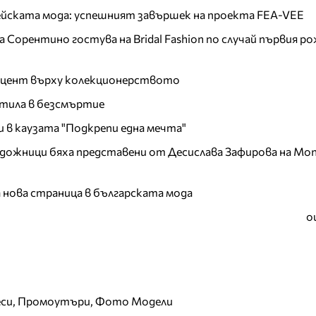
пейската мода: успешният завършек на проекта FEA-VEE
Сорентино гостува на Bridal Fashion по случай първия ро
акцент върху колекционерството
тила в безсмъртие
и в каузата "Подкрепи една мечта"
дожници бяха представени от Десислава Зафирова на Mon
а нова страница в българската мода
о
еси, Промоутъри, Фото Модели