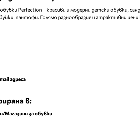
бувки Perfection – красиви и модерни детски обувки, санд
буйки, пантофи. Голямо разнообразие и атрактивни цени!
mail адреса
ирана в:
и/Магазини за обувки