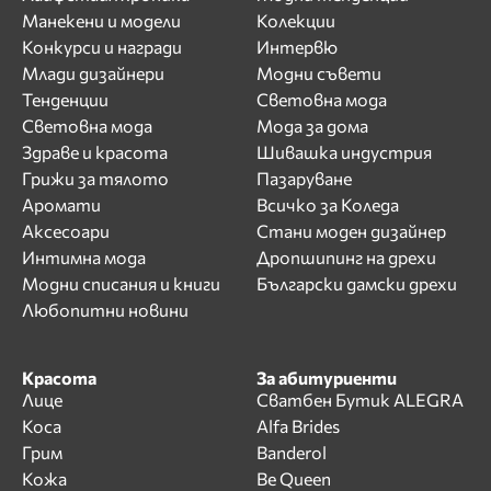
Манекени и модели
Колекции
Конкурси и награди
Интервю
Млади дизайнери
Модни съвети
Тенденции
Световна мода
Световна мода
Мода за дома
Здраве и красота
Шивашка индустрия
Грижи за тялото
Пазаруване
Аромати
Всичко за Коледа
Аксесоари
Стани моден дизайнер
Интимна мода
Дропшипинг на дрехи
Модни списания и книги
Български дамски дрехи
Любопитни новини
Красота
За абитуриенти
Лице
Сватбен Бутик ALEGRA
Коса
Alfa Brides
Грим
Banderol
Кожа
Be Queen