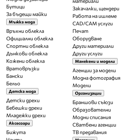
материали
Бутици
Закачалки, щендери
За бъдещи майки
Работа на ишлеме
Мъжка мода
CAD/CAM услуги
Връхни облекла
Печат
Официални облекла
Оборудване
Спортни облекла
Други материали
Дънкови облекла
Други услуги
Кожени облекла
Манекени и модели
Вратовръзки
Агенции за модели
Бански
Модна фотография
Бельо
Модели
Детска мода
Организации
Детски дрехи
Браншови съюзи
Бебешки дрехи
Образователни
Младежки дрехи
Модни списания
Аксесоари
Сватбени агенции
Бижута
ТВ предавания
Чанти
Магазини