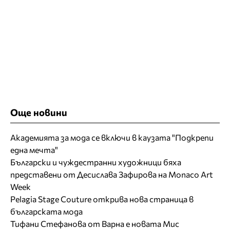
Още новини
Академията за мода се включи в каузата "Подкрепи
една мечта"
Български и чуждестранни художници бяха
представени от Десислава Зафирова на Monaco Art
Week
Pelagia Stage Couture открива нова страница в
българската мода
Тифани Стефанова от Варна е новата Мис