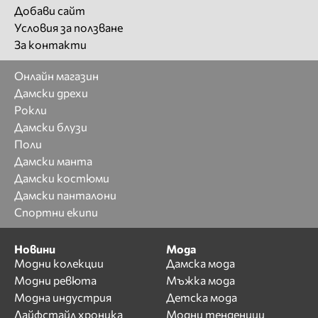
Добави сайт
Условия за ползване
За контакти
Онлайн магазин
Дамски дрехи
Рокли
Дамски блузи
Поли
Дамски манта
Дамски костюми
Дамски панталони
Спортни екипи
Новини
Мода
Модни колекции
Дамска мода
Модни ревюта
Мъжка мода
Модна индустрия
Детска мода
Лайфстайл хроника
Модни тенденции