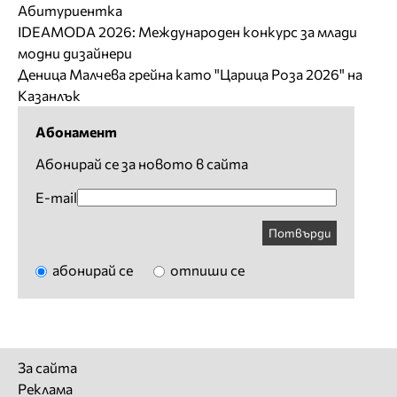
Абитуриентка
IDEAMODA 2026: Международен конкурс за млади
модни дизайнери
Деница Малчева грейна като "Царица Роза 2026" на
Казанлък
Абонамент
Абонирай се за новото в сайта
E-mail
Потвърди
абонирай се
отпиши се
За сайта
Реклама