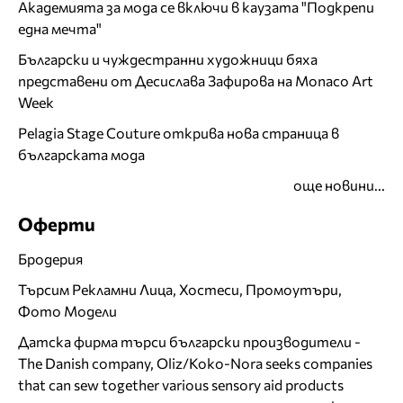
Академията за мода се включи в каузата "Подкрепи
една мечта"
Български и чуждестранни художници бяха
представени от Десислава Зафирова на Monaco Art
Week
Pelagia Stage Couture открива нова страница в
българската мода
още новини...
Оферти
Бродерия
Търсим Рекламни Лица, Хостеси, Промоутъри,
Фото Модели
Датска фирма търси български производители -
The Danish company, Oliz/Koko-Nora seeks companies
that can sew together various sensory aid products