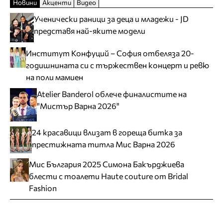
Новини
Акценти
Видео
Ученически раници за деца и младежи - JD
представя най-яките модели
Институт Конфуций – София отбеляза 20-
годишнината си с тържествен концерт и ревю
на поли мамиен
Atelier Banderol облече финалистите на
"Мистър Варна 2026"
24 красавици влизат в гореща битка за
престижната титла Мис Варна 2026
Мис България 2025 Симона Бакърджиева
блести с тоалети Haute couture от Bridal
Fashion