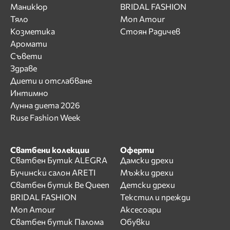
Маникюр
BRIDAL FASHION
Тяло
Mon Amour
Козметика
Стоян Радичев
Аромати
Съвети
Здраве
Диети и отслабване
Интимно
Лунна диета 2026
Ruse Fashion Week
Сватбени колекции
Оферти
Сватбен Бутик ALEGRA
Дамски дрехи
Бучински салон ARETI
Мъжки дрехи
Сватбен бутик Be Queen
Детски дрехи
BRIDAL FASHION
Текстил и прежди
Mon Amour
Аксесоари
Сватбен бутик Палома
Обувки