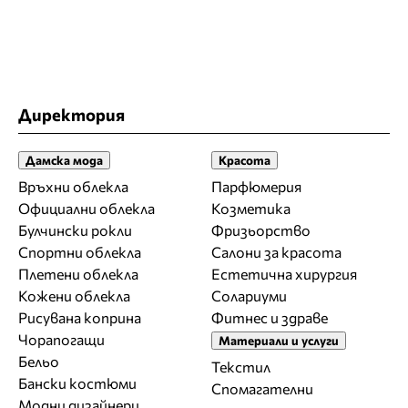
Директория
Дамска мода
Красота
Връхни облекла
Парфюмерия
Официални облекла
Козметика
Булчински рокли
Фризьорство
Спортни облекла
Салони за красота
Плетени облекла
Естетична хирургия
Кожени облекла
Солариуми
Рисувана коприна
Фитнес и здраве
Чорапогащи
Материали и услуги
Бельо
Текстил
Бански костюми
Спомагателни
Модни дизайнери