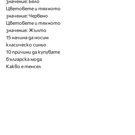
значение: Бяло
Цветовете и тяхното
значение: Червено
Цветовете и тяхното
значение: Жълто
15 начина да носим
класическо синьо
10 причини да купувате
българска мода
Какво е тенсел