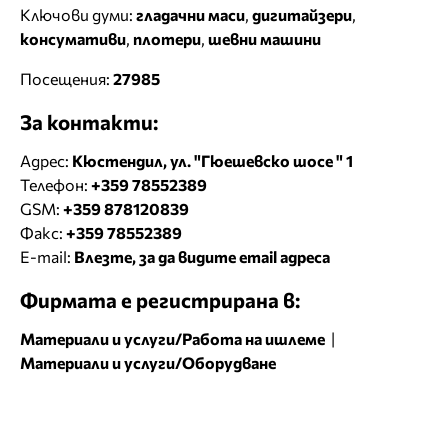
Ключови думи:
гладачни маси
,
дигитайзери
,
консумативи
,
плотери
,
шевни машини
Посещения:
27985
За контакти:
Адрес:
Кюстендил, ул. "Гюешевско шосе " 1
Телефон:
+359 78552389
GSM:
+359 878120839
Факс:
+359 78552389
E-mail:
Влезте, за да видите email адреса
Фирмата е регистрирана в:
Материали и услуги/Работа на ишлеме
|
Материали и услуги/Оборудване