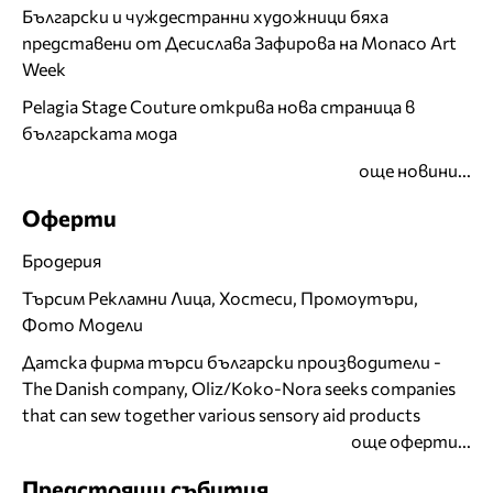
Български и чуждестранни художници бяха
представени от Десислава Зафирова на Monaco Art
Week
Pelagia Stage Couture открива нова страница в
българската мода
още новини...
Оферти
Бродерия
Търсим Рекламни Лица, Хостеси, Промоутъри,
Фото Модели
Датска фирма търси български производители -
The Danish company, Oliz/Koko-Nora seeks companies
that can sew together various sensory aid products
още оферти...
Предстоящи събития