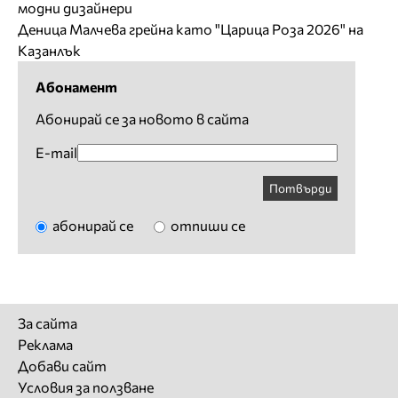
модни дизайнери
Деница Малчева грейна като "Царица Роза 2026" на
Казанлък
Абонамент
Абонирай се за новото в сайта
E-mail
Потвърди
абонирай се
отпиши се
За сайта
Реклама
Добави сайт
Условия за ползване