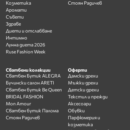
Козметика
Стоян Радичев
Аромати
Съвети
Здраве
Диети и отслабване
Интимно
Лунна диета 2026
Ruse Fashion Week
Сватбени колекции
Оферти
Сватбен Бутик ALEGRA
Дамски дрехи
Бучински салон ARETI
Мъжки дрехи
Сватбен бутик Be Queen
Детски дрехи
BRIDAL FASHION
Текстил и прежди
Mon Amour
Аксесоари
Сватбен бутик Палома
Обувки
Стоян Радичев
Парфюмерия и
козметика