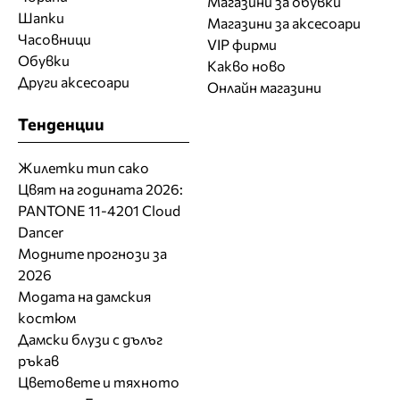
Магазини за обувки
Шапки
Магазини за aксесоари
Часовници
VIP фирми
Обувки
Какво ново
Други аксесоари
Онлайн магазини
Тенденции
Жилетки тип сако
Цвят на годината 2026:
PANTONE 11-4201 Cloud
Dancer
Модните прогнози за
2026
Модата на дамския
костюм
Дамски блузи с дълъг
ръкав
Цветовете и тяхното