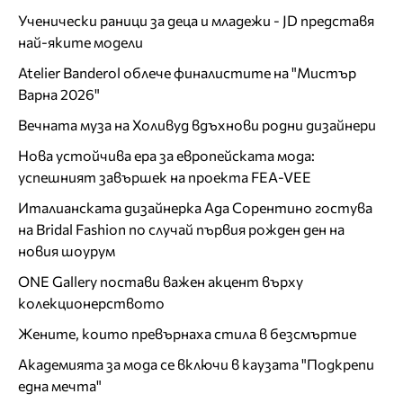
Ученически раници за деца и младежи - JD представя
най-яките модели
Atelier Banderol облече финалистите на "Мистър
Варна 2026"
Вечната муза на Холивуд вдъхнови родни дизайнери
Нова устойчива ера за европейската мода:
успешният завършек на проекта FEA-VEE
Италианската дизайнерка Ада Сорентино гостува
на Bridal Fashion по случай първия рожден ден на
новия шоурум
ONE Gallery постави важен акцент върху
колекционерството
Жените, които превърнаха стила в безсмъртие
Академията за мода се включи в каузата "Подкрепи
една мечта"