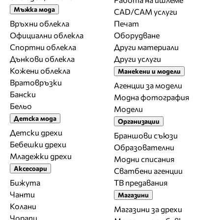
Мъжка мода
CAD/CAM услуги
Връхни облекла
Печат
Официални облекла
Оборудване
Спортни облекла
Други материали
Дънкови облекла
Други услуги
Кожени облекла
Манекени и модели
Вратовръзки
Агенции за модели
Бански
Модна фотография
Бельо
Модели
Детска мода
Организации
Детски дрехи
Браншови съюзи
Бебешки дрехи
Образователни
Младежки дрехи
Модни списания
Аксесоари
Сватбени агенции
Бижута
ТВ предавания
Чанти
Магазини
Колани
Магазини за дрехи
Чорапи