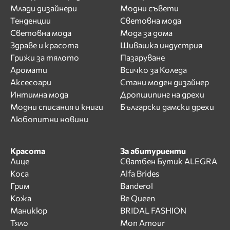
Млади дизайнери
Модни съвети
Тенденции
Световна мода
Световна мода
Мода за дома
Здраве и красота
Шивашка индустрия
Грижи за тялото
Пазаруване
Аромати
Всичко за Коледа
Аксесоари
Стани моден дизайнер
Интимна мода
Дропшипинг на дрехи
Модни списания и книги
Български дамски дрехи
Любопитни новини
Красота
За абитуриенти
Лице
Сватбен Бутик ALEGRA
Коса
Alfa Brides
Грим
Banderol
Кожа
Be Queen
Маникюр
BRIDAL FASHION
Тяло
Mon Amour