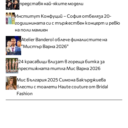
представя най-яките модели
Институт Конфуций – София отбеляза 20-
годишнината си с тържествен концерт и ревю
на поли мамиен
Atelier Banderol облече финалистите на
"Мистър Варна 2026"
24 красавици влизат в гореща битка за
престижната титла Мис Варна 2026
Мис България 2025 Симона Бакърджиева
блести с тоалети Haute couture от Bridal
Fashion