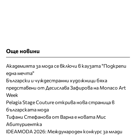
Още новини
Академията за мода се включи в каузата "Подкрепи
една мечта"
Български и чуждестранни художници бяха
представени от Десислава Зафирова на Monaco Art
Week
Pelagia Stage Couture открива нова страница в
българската мода
Тифани Стефанова от Варна е новата Мис
Абитуриентка
IDEAMODA 2026: Международен конкурс за млади