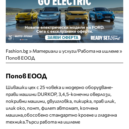
Fashion.bg
»
Материали и услуги/Работа на ишлеме
»
Попов ЕООД
Попов ЕООД
Шивашки цех с 25 човека и модерно оборудване-
прави машини DURKOP, 3,4,5-конечни оверлози,
покривни машини, двуигловка, пикирка, прав илик,
илик око, понт, филет автомат, копчена
машина,обособено стандартно кроене и гладачна
техника.Търси работа на ишлеме