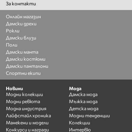
За контакти
Онлайн магазин
Дамски дрехи
Рокли
Дамски блузи
Поли
Дамски манта
Дамски костюми
Дамски панталони
Спортни екипи
Новини
Мода
Модни колекции
Дамска мода
Модни ревюта
Мъжка мода
Модна индустрия
Детска мода
Лайфстайл хроника
Модни тенденции
Манекени и модели
Колекции
Конкурси и награди
Интервю