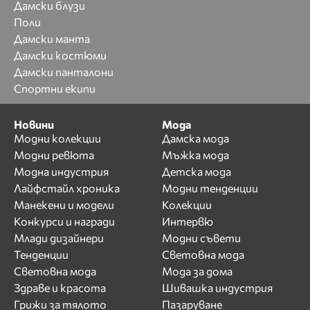
Дамски блузи
Поли
Дамски манта
Дамски костюми
Дамски панталони
Спортни екипи
Новини
Мода
Модни колекции
Дамска мода
Модни ревюта
Мъжка мода
Модна индустрия
Детска мода
Лайфстайл хроника
Модни тенденции
Манекени и модели
Колекции
Конкурси и награди
Интервю
Млади дизайнери
Модни съвети
Тенденции
Световна мода
Световна мода
Мода за дома
Здраве и красота
Шивашка индустрия
Грижи за тялото
Пазаруване