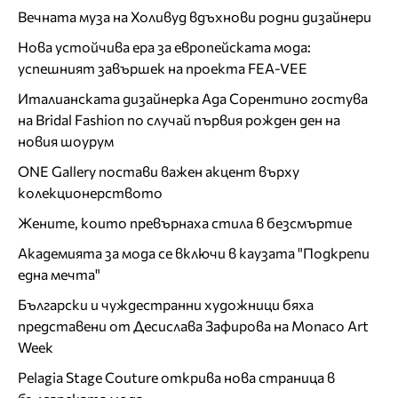
Вечната муза на Холивуд вдъхнови родни дизайнери
Нова устойчива ера за европейската мода:
успешният завършек на проекта FEA-VEE
Италианската дизайнерка Ада Сорентино гостува
на Bridal Fashion по случай първия рожден ден на
новия шоурум
ONE Gallery постави важен акцент върху
колекционерството
Жените, които превърнаха стила в безсмъртие
Академията за мода се включи в каузата "Подкрепи
една мечта"
Български и чуждестранни художници бяха
представени от Десислава Зафирова на Monaco Art
Week
Pelagia Stage Couture открива нова страница в