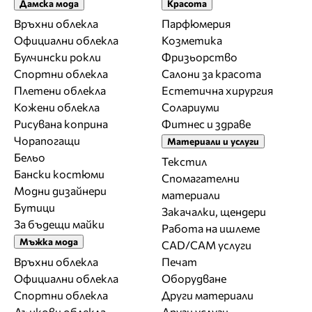
Дамска мода
Красота
Връхни облекла
Парфюмерия
Официални облекла
Козметика
Булчински рокли
Фризьорство
Спортни облекла
Салони за красота
Плетени облекла
Естетична хирургия
Кожени облекла
Солариуми
Рисувана коприна
Фитнес и здраве
Чорапогащи
Материали и услуги
Бельо
Текстил
Бански костюми
Спомагателни
Модни дизайнери
материали
Бутици
Закачалки, щендери
За бъдещи майки
Работа на ишлеме
Мъжка мода
CAD/CAM услуги
Връхни облекла
Печат
Официални облекла
Оборудване
Спортни облекла
Други материали
Дънкови облекла
Други услуги