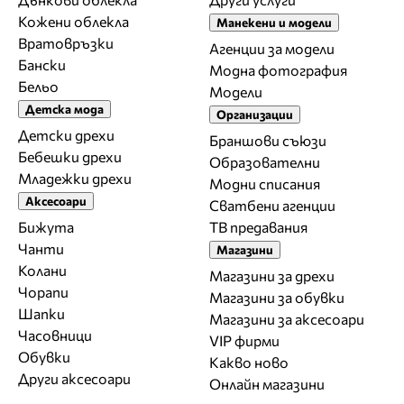
Кожени облекла
Манекени и модели
Вратовръзки
Агенции за модели
Бански
Модна фотография
Бельо
Модели
Детска мода
Организации
Детски дрехи
Браншови съюзи
Бебешки дрехи
Образователни
Младежки дрехи
Модни списания
Аксесоари
Сватбени агенции
Бижута
ТВ предавания
Чанти
Магазини
Колани
Магазини за дрехи
Чорапи
Магазини за обувки
Шапки
Магазини за aксесоари
Часовници
VIP фирми
Обувки
Какво ново
Други аксесоари
Онлайн магазини