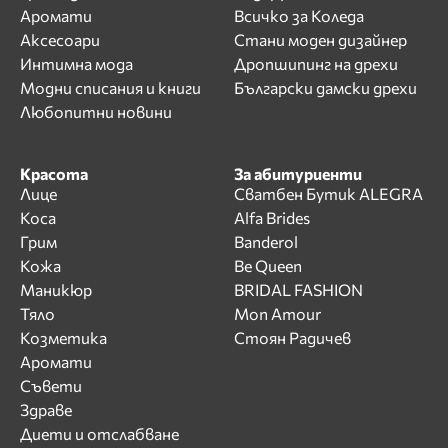
Аромати
Всичко за Коледа
Аксесоари
Стани моден дизайнер
Интимна мода
Дропшипинг на дрехи
Модни списания и книги
Български дамски дрехи
Любопитни новини
Красота
За абитуриенти
Лице
Сватбен Бутик ALEGRA
Коса
Alfa Brides
Грим
Banderol
Кожа
Be Queen
Маникюр
BRIDAL FASHION
Тяло
Mon Amour
Козметика
Стоян Радичев
Аромати
Съвети
Здраве
Диети и отслабване