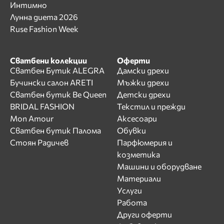
Интимно
Лунна диета 2026
Ruse Fashion Week
Сватбени колекции
Оферти
Сватбен Бутик ALEGRA
Дамски дрехи
Бучински салон ARETI
Мъжки дрехи
Сватбен бутик Be Queen
Детски дрехи
BRIDAL FASHION
Текстил и прежди
Mon Amour
Аксесоари
Сватбен бутик Палома
Обувки
Стоян Радичев
Парфюмерия и
козметика
Машини и оборудване
Материали
Услуги
Работа
Други оферти