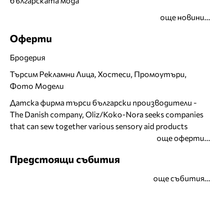
българската мода
още новини...
Оферти
Бродерия
Търсим Рекламни Лица, Хостеси, Промоутъри,
Фото Модели
Датска фирма търси български производители -
The Danish company, Oliz/Koko-Nora seeks companies
that can sew together various sensory aid products
още оферти...
Предстоящи събития
още събития...