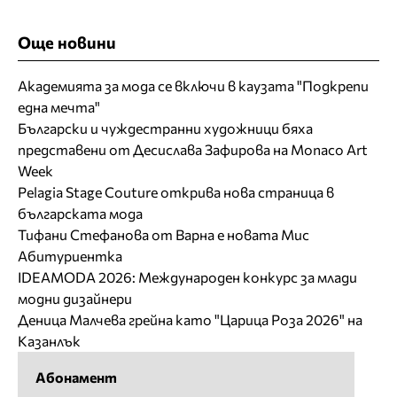
Още новини
Академията за мода се включи в каузата "Подкрепи
една мечта"
Български и чуждестранни художници бяха
представени от Десислава Зафирова на Monaco Art
Week
Pelagia Stage Couture открива нова страница в
българската мода
Тифани Стефанова от Варна е новата Мис
Абитуриентка
IDEAMODA 2026: Международен конкурс за млади
модни дизайнери
Деница Малчева грейна като "Царица Роза 2026" на
Казанлък
Абонамент