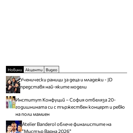
Новини
Акценти
Видео
Ученически раници за деца и младежи - JD
представя най-яките модели
Институт Конфуций – София отбеляза 20-
годишнината си с тържествен концерт и ревю
на поли мамиен
Atelier Banderol облече финалистите на
"Мистър Варна 2026"