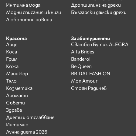
Интимна мода
Дропшипинг на дрехи
Модни списания и книги
Български дамски дрехи
Любопитни новини
Красота
За абитуриенти
Лице
Сватбен Бутик ALEGRA
Коса
Alfa Brides
Грим
Banderol
Кожа
Be Queen
Маникюр
BRIDAL FASHION
Тяло
Mon Amour
Козметика
Стоян Радичев
Аромати
Съвети
Здраве
Диети и отслабване
Интимно
Лунна диета 2026