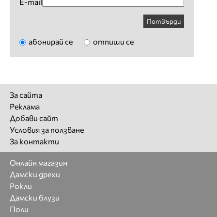
E-mail
Потвърди
абонирай се
отпиши се
За сайта
Реклама
Добави сайт
Условия за ползване
За контакти
Онлайн магазин
Дамски дрехи
Рокли
Дамски блузи
Поли