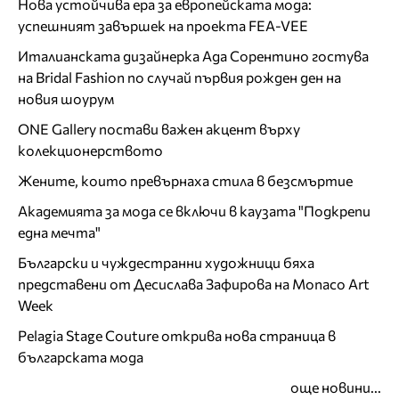
Нова устойчива ера за европейската мода:
успешният завършек на проекта FEA-VEE
Италианската дизайнерка Ада Сорентино гостува
на Bridal Fashion по случай първия рожден ден на
новия шоурум
ONE Gallery постави важен акцент върху
колекционерството
Жените, които превърнаха стила в безсмъртие
Академията за мода се включи в каузата "Подкрепи
една мечта"
Български и чуждестранни художници бяха
представени от Десислава Зафирова на Monaco Art
Week
Pelagia Stage Couture открива нова страница в
българската мода
още новини...