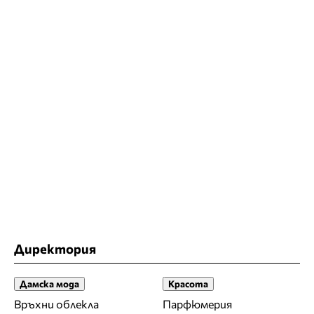
Директория
Дамска мода
Красота
Връхни облекла
Парфюмерия