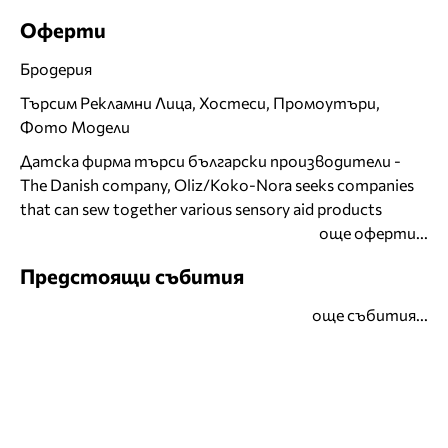
Оферти
Бродерия
Търсим Рекламни Лица, Хостеси, Промоутъри,
Фото Модели
Датска фирма търси български производители -
The Danish company, Oliz/Koko-Nora seeks companies
that can sew together various sensory aid products
още оферти...
Предстоящи събития
още събития...