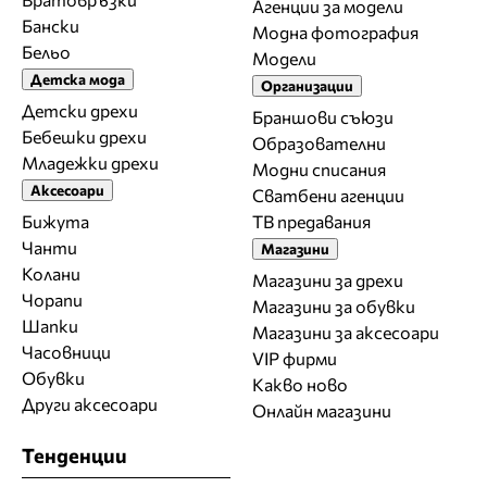
Агенции за модели
Бански
Модна фотография
Бельо
Модели
Детска мода
Организации
Детски дрехи
Браншови съюзи
Бебешки дрехи
Образователни
Младежки дрехи
Модни списания
Аксесоари
Сватбени агенции
Бижута
ТВ предавания
Чанти
Магазини
Колани
Магазини за дрехи
Чорапи
Магазини за обувки
Шапки
Магазини за aксесоари
Часовници
VIP фирми
Обувки
Какво ново
Други аксесоари
Онлайн магазини
Тенденции