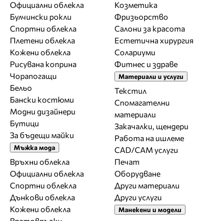
Официални облекла
Козметика
Булчински рокли
Фризьорство
Спортни облекла
Салони за красота
Плетени облекла
Естетична хирургия
Кожени облекла
Солариуми
Рисувана коприна
Фитнес и здраве
Чорапогащи
Материали и услуги
Бельо
Текстил
Бански костюми
Спомагателни
Модни дизайнери
материали
Бутици
Закачалки, щендери
За бъдещи майки
Работа на ишлеме
Мъжка мода
CAD/CAM услуги
Връхни облекла
Печат
Официални облекла
Оборудване
Спортни облекла
Други материали
Дънкови облекла
Други услуги
Кожени облекла
Манекени и модели
Вратовръзки