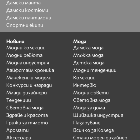
Дамски манта
Дамски костюми
Дамски панталони
Спортни екипи
Новини
Мода
Модни колекции
Дамска мода
Модни ревюта
Мъжка мода
Модна индустрия
Детска мода
Лайфстайл хроника
Модни тенденции
Манекени и модели
Колекции
Конкурси и награди
Интервю
Млади дизайнери
Модни съвети
Тенденции
Световна мода
Световна мода
Мода за дома
Здраве и красота
Шивашка индустрия
Грижи за тялото
Пазаруване
Аромати
Всичко за Коледа
Аксесоари
Стани моден дизайнер