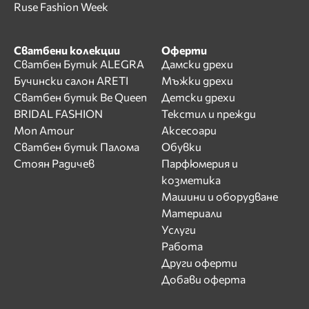
Ruse Fashion Week
Сватбени колекции
Оферти
Сватбен Бутик ALEGRA
Дамски дрехи
Бучински салон ARETI
Мъжки дрехи
Сватбен бутик Be Queen
Детски дрехи
BRIDAL FASHION
Текстил и прежди
Mon Amour
Аксесоари
Сватбен бутик Палома
Обувки
Стоян Радичев
Парфюмерия и
козметика
Машини и оборудване
Материали
Услуги
Работа
Други оферти
Добави оферта