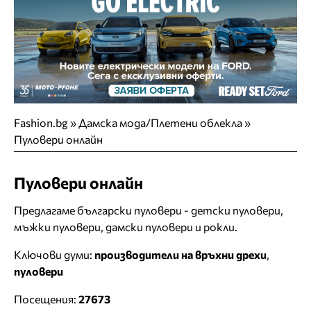
Fashion.bg
»
Дамска мода/Плетени облекла
»
Пуловери онлайн
Пуловери онлайн
Предлагаме български пуловери - детски пуловери,
мъжки пуловери, дамски пуловери и рокли.
Ключови думи:
производители на връхни дрехи
,
пуловери
Посещения:
27673