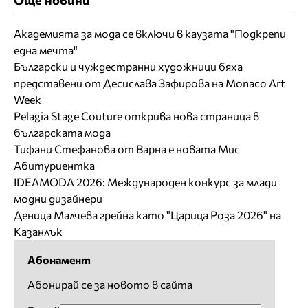
Академията за мода се включи в каузата "Подкрепи
една мечта"
Български и чуждестранни художници бяха
представени от Десислава Зафирова на Monaco Art
Week
Pelagia Stage Couture открива нова страница в
българската мода
Тифани Стефанова от Варна е новата Мис
Абитуриентка
IDEAMODA 2026: Международен конкурс за млади
модни дизайнери
Деница Малчева грейна като "Царица Роза 2026" на
Казанлък
Абонамент
Абонирай се за новото в сайта