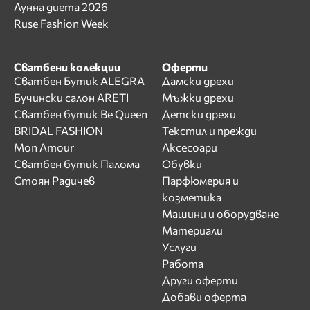
Лунна диета 2026
Ruse Fashion Week
Сватбени колекции
Оферти
Сватбен Бутик ALEGRA
Дамски дрехи
Бучински салон ARETI
Мъжки дрехи
Сватбен бутик Be Queen
Детски дрехи
BRIDAL FASHION
Текстил и прежди
Mon Amour
Аксесоари
Сватбен бутик Палома
Обувки
Стоян Радичев
Парфюмерия и
козметика
Машини и оборудване
Материали
Услуги
Работа
Други оферти
Добави оферта