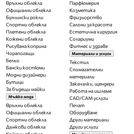
Връхни облекла
Парфюмерия
Официални облекла
Козметика
Булчински рокли
Фризьорство
Спортни облекла
Салони за красота
Плетени облекла
Естетична хирургия
Кожени облекла
Солариуми
Рисувана коприна
Фитнес и здраве
Чорапогащи
Материали и услуги
Бельо
Текстил
Бански костюми
Спомагателни
Модни дизайнери
материали
Бутици
Закачалки, щендери
За бъдещи майки
Работа на ишлеме
Мъжка мода
CAD/CAM услуги
Връхни облекла
Печат
Официални облекла
Оборудване
Спортни облекла
Други материали
Дънкови облекла
Други услуги
Кожени облекла