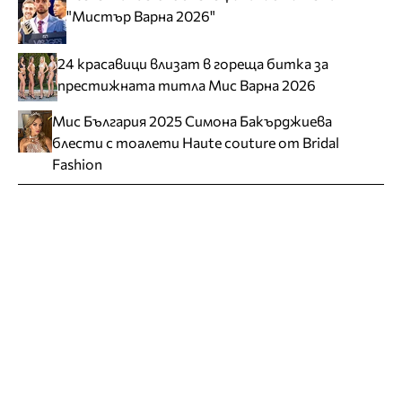
"Мистър Варна 2026"
24 красавици влизат в гореща битка за
престижната титла Мис Варна 2026
Мис България 2025 Симона Бакърджиева
блести с тоалети Haute couture от Bridal
Fashion