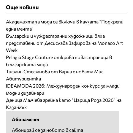
Още новини
Академията за мода се включи в каузата "Подкрепи
една мечта"
Български и чуждестранни художници бяха
представени от Десислава Зафирова на Monaco Art
Week
Pelagia Stage Couture открива нова страница в
българската мода
Тифани Стефанова от Варна е новата Мис
Абитуриентка
IDEAMODA 2026: Международен конкурс за млади
модни дизайнери
Деница Малчева грейна като "Царица Роза 2026" на
Казанлък
Абонамент
Абонирай се за новото в сайта