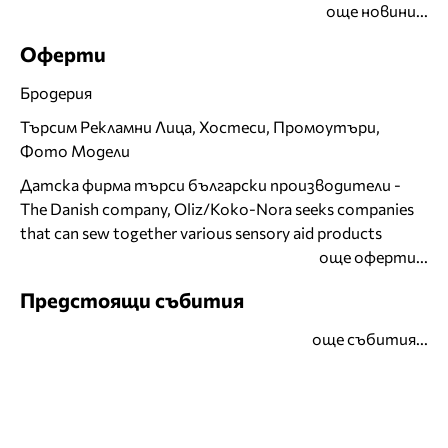
още новини...
Оферти
Бродерия
Търсим Рекламни Лица, Хостеси, Промоутъри,
Фото Модели
Датска фирма търси български производители -
The Danish company, Oliz/Koko-Nora seeks companies
that can sew together various sensory aid products
още оферти...
Предстоящи събития
още събития...