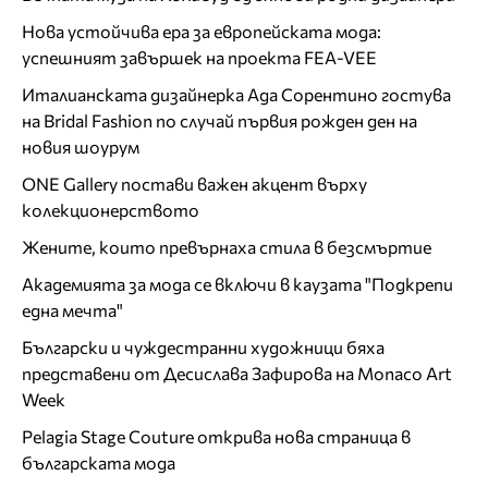
Нова устойчива ера за европейската мода:
успешният завършек на проекта FEA-VEE
Италианската дизайнерка Ада Сорентино гостува
на Bridal Fashion по случай първия рожден ден на
новия шоурум
ONE Gallery постави важен акцент върху
колекционерството
Жените, които превърнаха стила в безсмъртие
Академията за мода се включи в каузата "Подкрепи
една мечта"
Български и чуждестранни художници бяха
представени от Десислава Зафирова на Monaco Art
Week
Pelagia Stage Couture открива нова страница в
българската мода