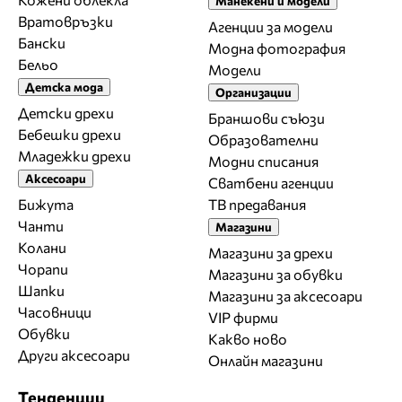
Манекени и модели
Вратовръзки
Агенции за модели
Бански
Модна фотография
Бельо
Модели
Детска мода
Организации
Детски дрехи
Браншови съюзи
Бебешки дрехи
Образователни
Младежки дрехи
Модни списания
Аксесоари
Сватбени агенции
Бижута
ТВ предавания
Чанти
Магазини
Колани
Магазини за дрехи
Чорапи
Магазини за обувки
Шапки
Магазини за aксесоари
Часовници
VIP фирми
Обувки
Какво ново
Други аксесоари
Онлайн магазини
Тенденции