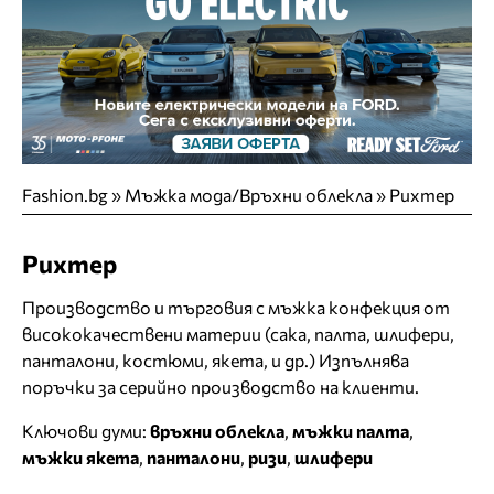
Fashion.bg
»
Мъжка мода/Връхни облекла
»
Рихтер
Рихтер
Производство и търговия с мъжка конфекция от
висококачествени материи (сака, палта, шлифери,
панталони, костюми, якета, и др.) Изпълнява
поръчки за серийно производство на клиенти.
Ключови думи:
връхни облекла
,
мъжки палта
,
мъжки якета
,
панталони
,
ризи
,
шлифери