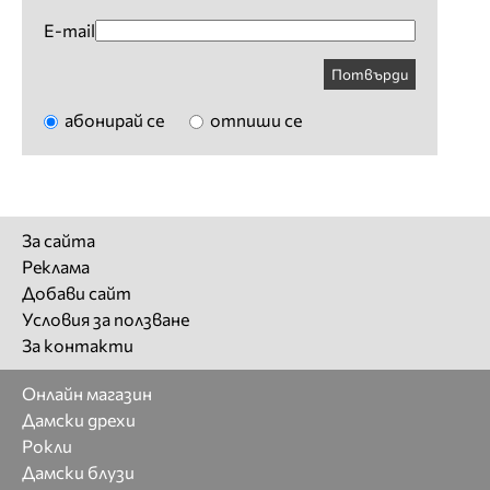
E-mail
Потвърди
абонирай се
отпиши се
За сайта
Реклама
Добави сайт
Условия за ползване
За контакти
Онлайн магазин
Дамски дрехи
Рокли
Дамски блузи