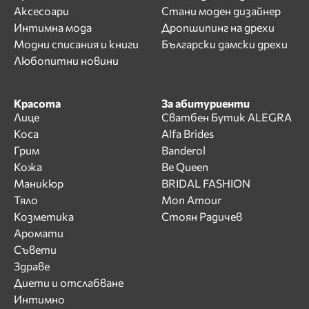
Аксесоари
Стани моден дизайнер
Интимна мода
Дропшипинг на дрехи
Модни списания и книги
Български дамски дрехи
Любопитни новини
Красота
За абитуриенти
Лице
Сватбен Бутик ALEGRA
Коса
Alfa Brides
Грим
Banderol
Кожа
Be Queen
Маникюр
BRIDAL FASHION
Тяло
Mon Amour
Козметика
Стоян Радичев
Аромати
Съвети
Здраве
Диети и отслабване
Интимно