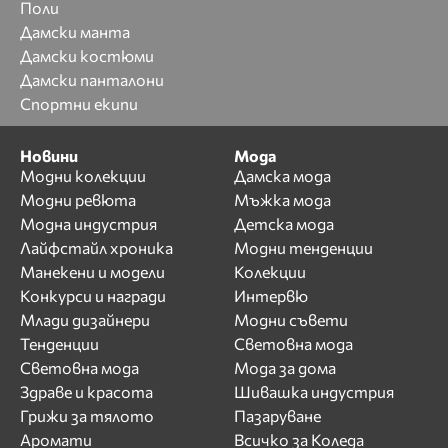
Поли
Дамски манта
Дамски костюми
Дамски панталони
Спортни екипи
Новини
Мода
Модни колекции
Дамска мода
Модни ревюта
Мъжка мода
Модна индустрия
Детска мода
Лайфстайл хроника
Модни тенденции
Манекени и модели
Колекции
Конкурси и награди
Интервю
Млади дизайнери
Модни съвети
Тенденции
Световна мода
Световна мода
Мода за дома
Здраве и красота
Шивашка индустрия
Грижи за тялото
Пазаруване
Аромати
Всичко за Коледа