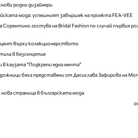
хнови родни дизайнери
пейската мода: успешният завършек на проекта FEA-VEE
Сорентино гостува на Bridal Fashion по случай първия ро
акцент върху колекционерството
тила в безсмъртие
и в каузата "Подкрепи една мечта"
дожници бяха представени от Десислава Зафирова на Mon
а нова страница в българската мода
о