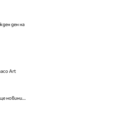
жден ден на
aco Art
ще новини...