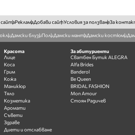
 сайта
Реклама
Добави сайт
Условия за ползване
За контак
окли
Дамски блузи
Поли
Дамски манта
Дамски костюми
Дам
Красота
За абитуриенти
Лице
Сватбен Бутик ALEGRA
Коса
Alfa Brides
Грим
Banderol
Кожа
Be Queen
Маникюр
BRIDAL FASHION
Тяло
Mon Amour
Козметика
Стоян Радичев
Аромати
Съвети
Здраве
Диети и отслабване