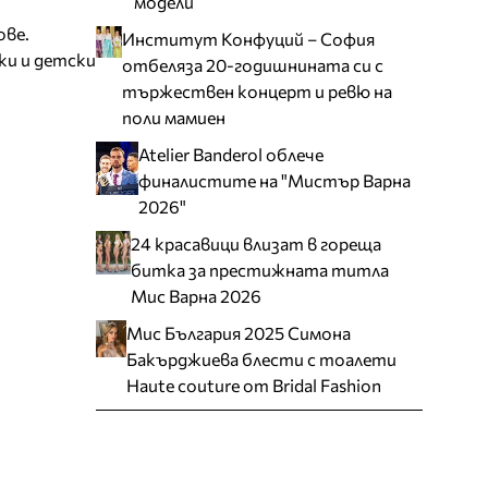
модели
ове.
Институт Конфуций – София
ки и детски
отбеляза 20-годишнината си с
тържествен концерт и ревю на
поли мамиен
Atelier Banderol облече
финалистите на "Мистър Варна
2026"
24 красавици влизат в гореща
битка за престижната титла
Мис Варна 2026
Мис България 2025 Симона
Бакърджиева блести с тоалети
Haute couture от Bridal Fashion