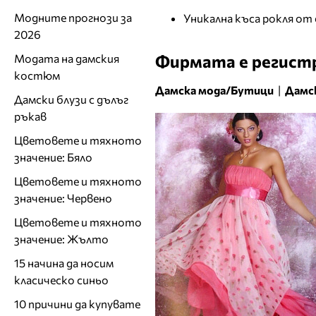
Модните прогнози за
Уникална къса рокля от
2026
Фирмата е регистр
Модата на дамския
костюм
Дамска мода/Бутици
|
Дамск
Дамски блузи с дълъг
ръкав
Цветовете и тяхното
значение: Бяло
Цветовете и тяхното
значение: Червено
Цветовете и тяхното
значение: Жълто
15 начина да носим
класическо синьо
10 причини да купувате