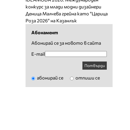
конкурс за млади модни дизайнери
Деница Малчева грейна като "Царица
Роза 2026" на Казанлък
Абонамент
Абонирай се за новото в сайта
E-mail
Потвърди
абонирай се
отпиши се