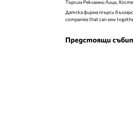
Търсим Рекламни Лица, Хост
Датска фирма търси българск
companies that can sew togethe
Предстоящи съби