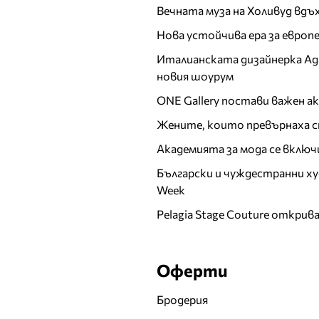
Вечната муза на Холивуд вдъ
Нова устойчива ера за евро
Италианската дизайнерка Ада 
новия шоурум
ONE Gallery постави важен 
Жените, които превърнаха с
Академията за мода се включ
Български и чуждестранни ху
Week
Pelagia Stage Couture открив
Оферти
Бродерия