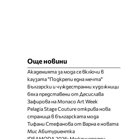
Още новини
Академията за мода се включи в
каузата "Подкрепи една мечта"
Български и чуждестранни художници
бяха представени от Десислава
Зафирова на Monaco Art Week
Pelagia Stage Couture открива нова
страница в българската мода
Тифани Стефанова от Варна е новата
Мис Абитуриентка
IDEAMODA 2026: Международен