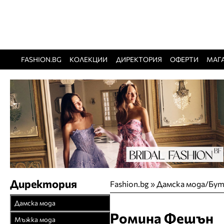
FASHION.BG
КОЛЕКЦИИ
ДИРЕКТОРИЯ
ОФЕРТИ
МАГ
Директория
Fashion.bg
»
Дамска мода/Бу
Дамска мода
Ромина Фешън
Връхни облекла
Мъжка мода