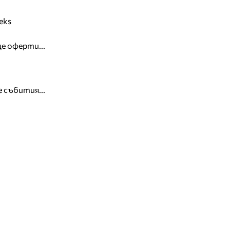
eks
е оферти...
 събития...