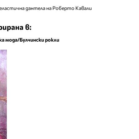
 еластична дантела на Роберто Кавали
ирана в:
а мода/Булчински рокли