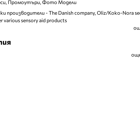
еси, Промоутъри, Фото Модели
и производители - The Danish company, Oliz/Koko-Nora se
r various sensory aid products
ощ
тия
още