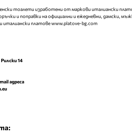
лченски тоалети изработени от маркови италиански плат
оръчки и поправки на официални и ежедневни, дамски, мъж
ви италиански платове www.platove-bg.com
 Рилски 14
mail адреса
n.eu
та: