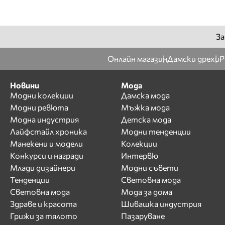
За
Онлайн магазин
Дамски дрехи
Р
Новини
Мода
Модни колекции
Дамска мода
Модни ревюта
Мъжка мода
Модна индустрия
Детска мода
Лайфстайл хроника
Модни тенденции
Манекени и модели
Колекции
Конкурси и награди
Интервю
Млади дизайнери
Модни съвети
Тенденции
Световна мода
Световна мода
Мода за дома
Здраве и красота
Шивашка индустрия
Грижи за тялото
Пазаруване