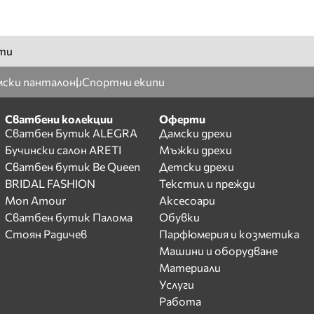
ти
ски панталони
Спортни екипи
Сватбени колекции
Оферти
Сватбен Бутик ALEGRA
Дамски дрехи
Бучински салон ARETI
Мъжки дрехи
Сватбен бутик Be Queen
Детски дрехи
BRIDAL FASHION
Текстил и прежди
Mon Amour
Аксесоари
Сватбен бутик Палома
Обувки
Стоян Радичев
Парфюмерия и козметика
Машини и оборудване
Материали
Услуги
Работа