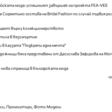
пейската мода: успешният завършек на проекта FEA-VEE
Сорентино гостува на Bridal Fashion по случай първия ро
акцент върху колекционерството
тила в безсмъртие
и в каузата "Подкрепи една мечта"
дожници бяха представени от Десислава Зафирова на Mon
а нова страница в българската мода
о
еси, Промоутъри, Фото Модели