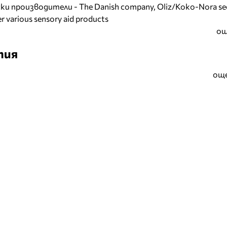
и производители - The Danish company, Oliz/Koko-Nora se
r various sensory aid products
ощ
тия
още