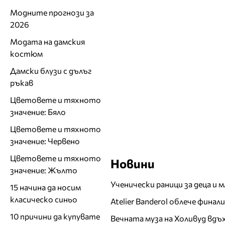
Модните прогнози за
2026
Модата на дамския
костюм
Дамски блузи с дълъг
ръкав
Цветовете и тяхното
значение: Бяло
Цветовете и тяхното
значение: Червено
Цветовете и тяхното
Новини
значение: Жълто
Ученически раници за деца и 
15 начина да носим
класическо синьо
Atelier Banderol облече фина
10 причини да купувате
Вечната муза на Холивуд вдъ