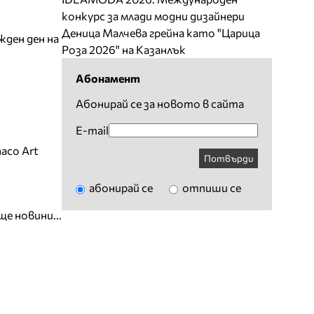
конкурс за млади модни дизайнери
Деница Малчева грейна като "Царица
жден ден на
Роза 2026" на Казанлък
Абонамент
Абонирай се за новото в сайта
E-mail
aco Art
Потвърди
абонирай се
отпиши се
ще новини...