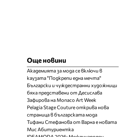
Още новини
Академията за мода се включи в
каузата "Подкрепи една мечта"
Български и чуждестранни художници
бяха представени от Десислава
Зафирова на Monaco Art Week
Pelagia Stage Couture открива нова
страница в българската мода
Тифани Стефанова от Варна е новата
Мис Абитуриентка
IDEAMODA 2026: Международен