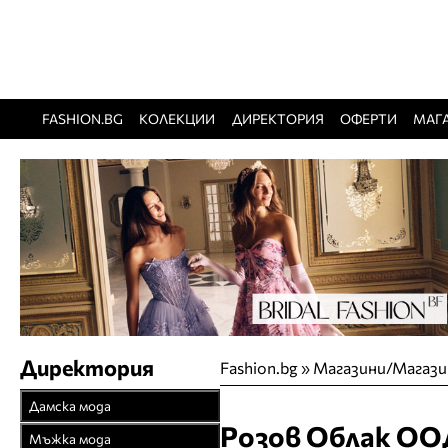
FASHION.BG
КОЛЕКЦИИ
ДИРЕКТОРИЯ
ОФЕРТИ
МАГ
Директория
Fashion.bg
»
Магазини/Магазин
Дамска мода
Розов Облак ОО
Връхни облекла
Мъжка мода