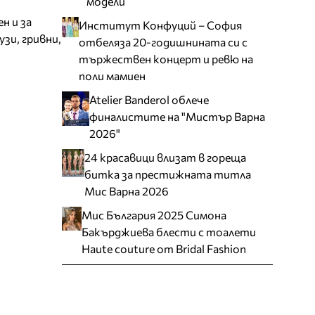
модели
н и за
Институт Конфуций – София
зи, гривни,
отбеляза 20-годишнината си с
тържествен концерт и ревю на
поли мамиен
Atelier Banderol облече
финалистите на "Мистър Варна
2026"
24 красавици влизат в гореща
битка за престижната титла
Мис Варна 2026
Мис България 2025 Симона
Бакърджиева блести с тоалети
Haute couture от Bridal Fashion