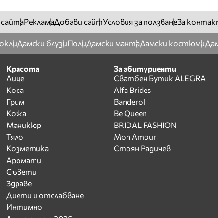
 сайта
Реклама
Добави сайт
Условия за ползване
За контак
окли
Дамски блузи
Поли
Дамски манта
Дамски костюми
Дам
Красота
За абитуриенти
Лице
Сватбен Бутик ALEGRA
Коса
Alfa Brides
Грим
Banderol
Кожа
Be Queen
Маникюр
BRIDAL FASHION
Тяло
Mon Amour
Козметика
Стоян Радичев
Аромати
Съвети
Здраве
Диети и отслабване
Интимно