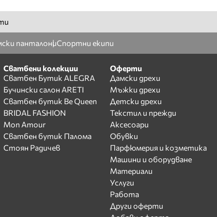
ти
ски панталони
Спортни екипи
Сватбени колекции
Оферти
Сватбен Бутик ALEGRA
Дамски дрехи
Бучински салон ARETI
Мъжки дрехи
Сватбен бутик Be Queen
Детски дрехи
BRIDAL FASHION
Текстил и прежди
Mon Amour
Аксесоари
Сватбен бутик Палома
Обувки
Стоян Радичев
Парфюмерия и козметика
Машини и оборудване
Материали
Услуги
Работа
Други оферти