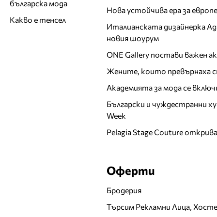
българска мода
Нова устойчива ера за евро
Какво е тенсел
Италианската дизайнерка Ада 
новия шоурум
ONE Gallery постави важен 
Жените, които превърнаха с
Академията за мода се включ
Български и чуждестранни ху
Week
Pelagia Stage Couture открив
Оферти
Бродерия
Търсим Рекламни Лица, Хост