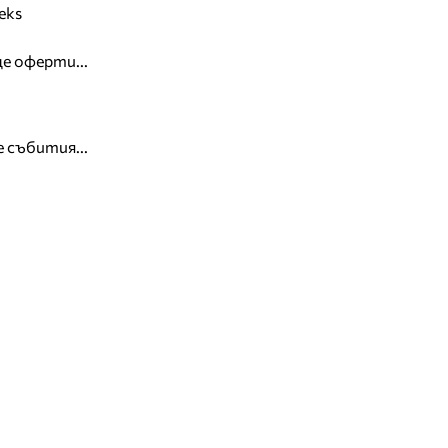
eks
е оферти...
 събития...