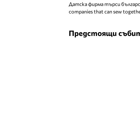
Датска фирма търси българск
companies that can sew togethe
Предстоящи съби