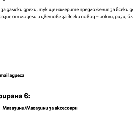
 за дамски дрехи, тук ще намерите предложения за всеки де
зие от модели и цветове за всеки повод – рокли, ризи, блу
.
mail адреса
ирана в:
|
Магазини/Магазини за aксесоари