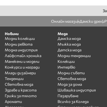
За
Онлайн магазин
Дамски дрехи
Р
Новини
Мода
Модни колекции
Дамска мода
Модни ревюта
Мъжка мода
Модна индустрия
Детска мода
Лайфстайл хроника
Модни тенденции
Манекени и модели
Колекции
Конкурси и награди
Интервю
Млади дизайнери
Модни съвети
Тенденции
Световна мода
Световна мода
Мода за дома
Здраве и красота
Шивашка индустрия
Грижи за тялото
Пазаруване
Аромати
Всичко за Коледа