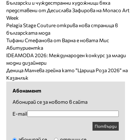
Български и чуждестранни художници бяха
представени от Десислава Зафирова на Monaco Art
Week
Pelagia Stage Couture открива нова страница в
българската мода
Тифани Стефанова от Варна е новата Мис
Абитуриентка
IDEAMODA 2026: Международен конкурс за млади
модни дизайнери
Деница Малчева грейна като "Царица Роза 2026" на
Казанлък
Абонамент
Абонирай се за новото в сайта
E-mail
Потвърди
абонирай се
отпиши се