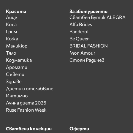
Красота
За абитуриенти
Лице
Сватбен Бутик ALEGRA
Коса
Alfa Brides
Грим
Banderol
Кожа
Be Queen
Маникюр
BRIDAL FASHION
Тяло
Mon Amour
Козметика
Стоян Радичев
Аромати
Съвети
Здраве
Диети и отслабване
Интимно
Лунна диета 2026
Ruse Fashion Week
Сватбени колекции
Оферти