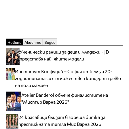
Новини
Акценти
Видео
Ученически раници за деца и младежи - JD
представя най-яките модели
Институт Конфуций – София отбеляза 20-
годишнината си с тържествен концерт и ревю
на поли мамиен
Atelier Banderol облече финалистите на
"Мистър Варна 2026"
24 красавици влизат в гореща битка за
престижната титла Мис Варна 2026