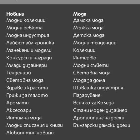
Новини
Мода
Модни колекции
Дамска мода
Модни ревюта
Мъжка мода
Модна индустрия
Детска мода
Лайфстайл хроника
Модни тенденции
Манекени и модели
Колекции
Конкурси и награди
Интервю
Млади дизайнери
Модни съвети
Тенденции
Световна мода
Световна мода
Мода за дома
Здраве и красота
Шивашка индустрия
Грижи за тялото
Пазаруване
Аромати
Всичко за Коледа
Аксесоари
Стани моден дизайнер
Интимна мода
Дропшипинг на дрехи
Модни списания и книги
Български дамски дрехи
Любопитни новини