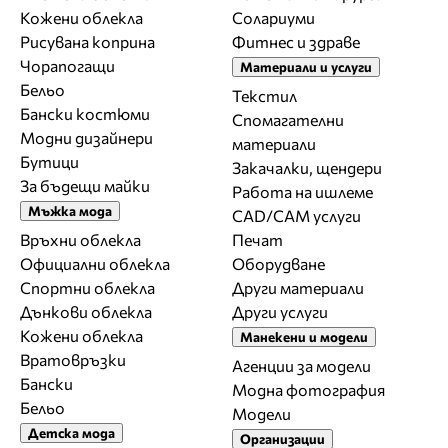
Кожени облекла
Солариуми
Рисувана коприна
Фитнес и здраве
Чорапогащи
Материали и услуги
Бельо
Текстил
Бански костюми
Спомагателни
Модни дизайнери
материали
Бутици
Закачалки, щендери
За бъдещи майки
Работа на ишлеме
Мъжка мода
CAD/CAM услуги
Връхни облекла
Печат
Официални облекла
Оборудване
Спортни облекла
Други материали
Дънкови облекла
Други услуги
Кожени облекла
Манекени и модели
Вратовръзки
Агенции за модели
Бански
Модна фотография
Бельо
Модели
Детска мода
Организации