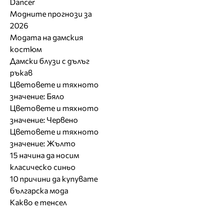
Dancer
Модните прогнози за
2026
Модата на дамския
костюм
Дамски блузи с дълъг
ръкав
Цветовете и тяхното
значение: Бяло
Цветовете и тяхното
значение: Червено
Цветовете и тяхното
значение: Жълто
15 начина да носим
класическо синьо
10 причини да купувате
българска мода
Какво е тенсел