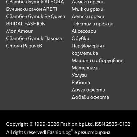
Сватбен Бутик ALEGRA
Дамски дрехи
Бучински салон ARETI
Мъжки дрехи
Сватбен бутик Be Queen
Детски дрехи
BRIDAL FASHION
Текстил и прежди
Mon Amour
Аксесоари
Сватбен бутик Палома
Обувки
Стоян Радичев
Парфюмерия и
козметика
Машини и оборудване
Материали
Услуги
Работа
Други оферти
Добави оферта
Copyright © 1999-2026 Fashion.bg Ltd. ISSN 2535-0102
®
All rights reserved! Fashion.bg
е регистрирана