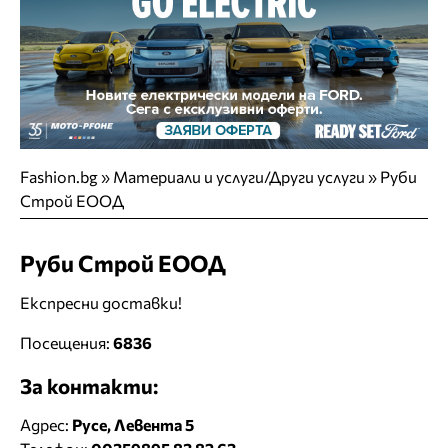
Fashion.bg
»
Материали и услуги/Други услуги
»
Руби
Строй ЕООД
Руби Строй ЕООД
Експресни доставки!
Посещения:
6836
За контакти:
Адрес:
Русе, Левента 5