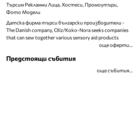
Търсим Рекламни Лица, Хостеси, Промоутъри,
Фото Модели
Датска фирма търси български производители -
The Danish company, Oliz/Koko-Nora seeks companies
that can sew together various sensory aid products
още оферти...
Предстоящи събития
още събития...