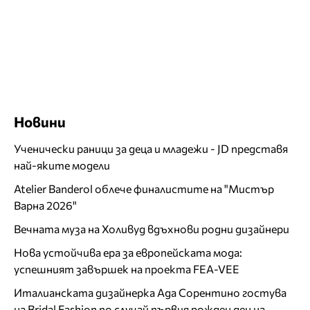
Новини
Ученически раници за деца и младежи - JD представя
най-яките модели
Atelier Banderol облече финалистите на "Мистър
Варна 2026"
Вечната муза на Холивуд вдъхнови родни дизайнери
Нова устойчива ера за европейската мода:
успешният завършек на проекта FEA-VEE
Италианската дизайнерка Ада Сорентино гостува
на Bridal Fashion по случай първия рожден ден на