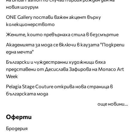
новия шоурум
ONE Gallery постави важен акцент върху
колекционерството
Жените, които превърнаха стила в безсмъртие
Академията за мода се включи в каузата "Подкрепи
една мечта"
Български и чуждестранни художници бяха
представени от Десислава Зафирова на Monaco Art
Week
Pelagia Stage Couture открива нова страница в
българската мода
още новини...
Оферти
Бродерия