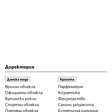
Директория
Дамска мода
Красота
Връхни облекла
Парфюмерия
Официални облекла
Козметика
Булчински рокли
Фризьорство
Спортни облекла
Салони за красота
Плетени облекла
Естетична хирургия