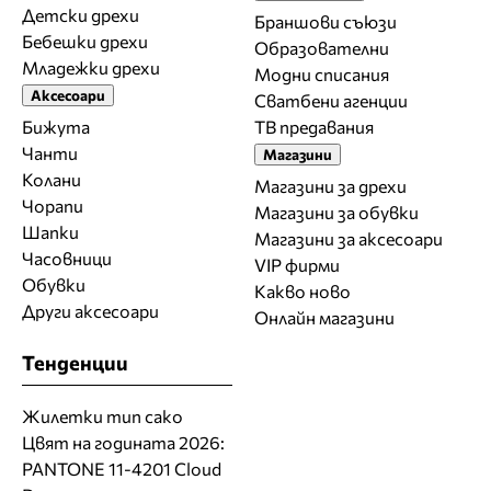
Детски дрехи
Браншови съюзи
Бебешки дрехи
Образователни
Младежки дрехи
Модни списания
Аксесоари
Сватбени агенции
Бижута
ТВ предавания
Чанти
Магазини
Колани
Магазини за дрехи
Чорапи
Магазини за обувки
Шапки
Магазини за aксесоари
Часовници
VIP фирми
Обувки
Какво ново
Други аксесоари
Онлайн магазини
Тенденции
Жилетки тип сако
Цвят на годината 2026:
PANTONE 11-4201 Cloud