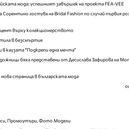
пейската мода: успешният завършек на проекта FEA-VEE
Сорентино гостува на Bridal Fashion по случай първия ро
акцент върху колекционерството
тила в безсмъртие
и в каузата "Подкрепи една мечта"
дожници бяха представени от Десислава Зафирова на Mon
а нова страница в българската мода
о
еси, Промоутъри, Фото Модели