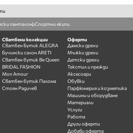
ти
ски панталони
Спортни екипи
Сватбени колекции
Оферти
Сватбен Бутик ALEGRA
Дамски дрехи
Бучински салон ARETI
Мъжки дрехи
Сватбен бутик Be Queen
Детски дрехи
BRIDAL FASHION
Текстил и прежди
Mon Amour
Аксесоари
Сватбен бутик Палома
Обувки
Стоян Радичев
Парфюмерия и козметика
Машини и оборудване
Материали
Услуги
Работа
Други оферти
Добави оферта