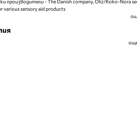
и производители - The Danish company, Oliz/Koko-Nora se
r various sensory aid products
ощ
тия
още