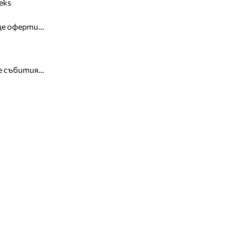
eks
е оферти...
 събития...