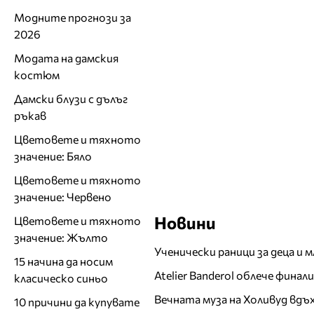
Модните прогнози за
2026
Модата на дамския
костюм
Дамски блузи с дълъг
ръкав
Цветовете и тяхното
значение: Бяло
Цветовете и тяхното
значение: Червено
Новини
Цветовете и тяхното
значение: Жълто
Ученически раници за деца и 
15 начина да носим
Atelier Banderol облече фина
класическо синьо
Вечната муза на Холивуд вдъ
10 причини да купувате