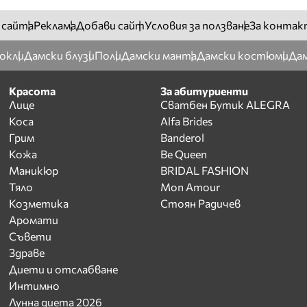
 сайта
Реклама
Добави сайт
Условия за ползване
За контак
окли
Дамски блузи
Поли
Дамски манта
Дамски костюми
Дам
Красота
За абитуриенти
Лице
Сватбен Бутик ALEGRA
Коса
Alfa Brides
Грим
Banderol
Кожа
Be Queen
Маникюр
BRIDAL FASHION
Тяло
Mon Amour
Козметика
Стоян Радичев
Аромати
Съвети
Здраве
Диети и отслабване
Интимно
Лунна диета 2026