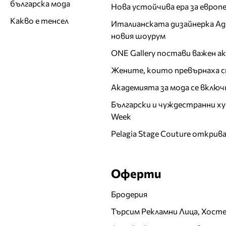
българска мода
Нова устойчива ера за евро
Какво е тенсел
Италианската дизайнерка Ада 
новия шоурум
ONE Gallery постави важен 
Жените, които превърнаха с
Академията за мода се включ
Български и чуждестранни ху
Week
Pelagia Stage Couture открив
Оферти
Бродерия
Търсим Рекламни Лица, Хост