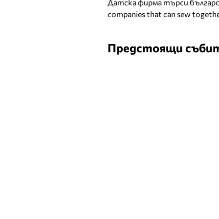
Датска фирма търси българск
companies that can sew togethe
Предстоящи съби