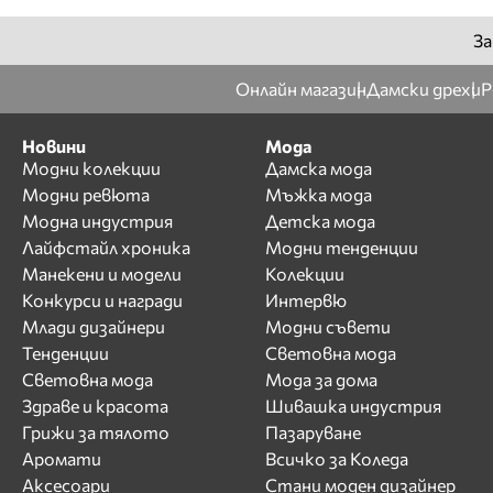
За
Онлайн магазин
Дамски дрехи
Р
Новини
Мода
Модни колекции
Дамска мода
Модни ревюта
Мъжка мода
Модна индустрия
Детска мода
Лайфстайл хроника
Модни тенденции
Манекени и модели
Колекции
Конкурси и награди
Интервю
Млади дизайнери
Модни съвети
Тенденции
Световна мода
Световна мода
Мода за дома
Здраве и красота
Шивашка индустрия
Грижи за тялото
Пазаруване
Аромати
Всичко за Коледа
Аксесоари
Стани моден дизайнер