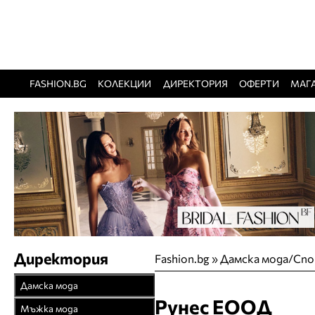
FASHION.BG
КОЛЕКЦИИ
ДИРЕКТОРИЯ
ОФЕРТИ
МАГ
Директория
Fashion.bg
»
Дамска мода/Спо
Дамска мода
Рунес ЕООД
Връхни облекла
Мъжка мода