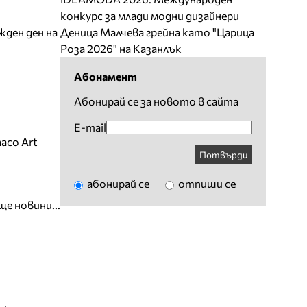
конкурс за млади модни дизайнери
жден ден на
Деница Малчева грейна като "Царица
Роза 2026" на Казанлък
Абонамент
Абонирай се за новото в сайта
E-mail
aco Art
Потвърди
абонирай се
отпиши се
ще новини...