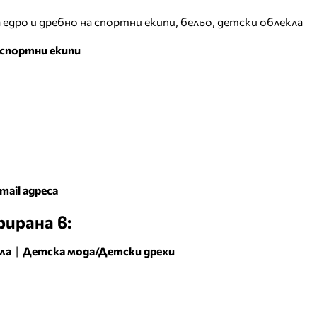
едро и дребно на спортни екипи, бельо, детски облекла
спортни екипи
mail адреса
ирана в:
ла
|
Детска мода/Детски дрехи