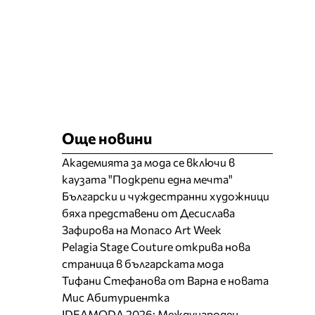
Още новини
Академията за мода се включи в
каузата "Подкрепи една мечта"
Български и чуждестранни художници
бяха представени от Десислава
Зафирова на Monaco Art Week
Pelagia Stage Couture открива нова
страница в българската мода
Тифани Стефанова от Варна е новата
Мис Абитуриентка
IDEAMODA 2026: Международен