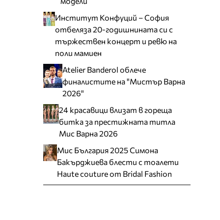
модели
Институт Конфуций – София
отбеляза 20-годишнината си с
тържествен концерт и ревю на
поли мамиен
Atelier Banderol облече
финалистите на "Мистър Варна
2026"
24 красавици влизат в гореща
битка за престижната титла
Мис Варна 2026
Мис България 2025 Симона
Бакърджиева блести с тоалети
Haute couture от Bridal Fashion