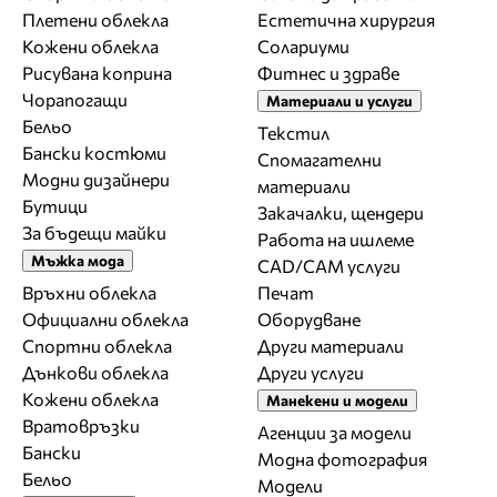
Плетени облекла
Естетична хирургия
Кожени облекла
Солариуми
Рисувана коприна
Фитнес и здраве
Чорапогащи
Материали и услуги
Бельо
Текстил
Бански костюми
Спомагателни
Модни дизайнери
материали
Бутици
Закачалки, щендери
За бъдещи майки
Работа на ишлеме
Мъжка мода
CAD/CAM услуги
Връхни облекла
Печат
Официални облекла
Оборудване
Спортни облекла
Други материали
Дънкови облекла
Други услуги
Кожени облекла
Манекени и модели
Вратовръзки
Агенции за модели
Бански
Модна фотография
Бельо
Модели