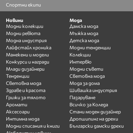
Спортни екипи
Новини
Мода
Модни колекции
Дамска мода
Модни ревюта
Мъжка мода
Модна индустрия
Детска мода
Лайфстайл хроника
Модни тенденции
Манекени и модели
Колекции
Конкурси и награди
Интервю
Млади дизайнери
Модни съвети
Тенденции
Световна мода
Световна мода
Мода за дома
Здраве и красота
Шивашка индустрия
Грижи за тялото
Пазаруване
Аромати
Всичко за Коледа
Аксесоари
Стани моден дизайнер
Интимна мода
Дропшипинг на дрехи
Модни списания и книги
Български дамски дрехи
Любопитни новини