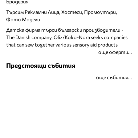
Бродерия
Търсим Рекламни Лица, Хостеси, Промоутъри,
Фото Модели
Датска фирма търси български производители -
The Danish company, Oliz/Koko-Nora seeks companies
that can sew together various sensory aid products
още оферти...
Предстоящи събития
още събития...