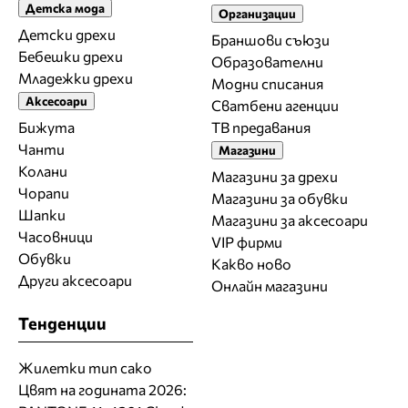
Детска мода
Организации
Детски дрехи
Браншови съюзи
Бебешки дрехи
Образователни
Младежки дрехи
Модни списания
Аксесоари
Сватбени агенции
Бижута
ТВ предавания
Чанти
Магазини
Колани
Магазини за дрехи
Чорапи
Магазини за обувки
Шапки
Магазини за aксесоари
Часовници
VIP фирми
Обувки
Какво ново
Други аксесоари
Онлайн магазини
Тенденции
Жилетки тип сако
Цвят на годината 2026: