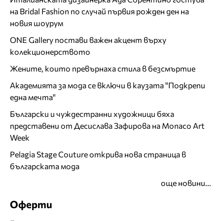
на Bridal Fashion по случай първия рожден ден на
новия шоурум
ONE Gallery постави важен акцент върху
колекционерството
Жените, които превърнаха стила в безсмъртие
Академията за мода се включи в каузата "Подкрепи
една мечта"
Български и чуждестранни художници бяха
представени от Десислава Зафирова на Monaco Art
Week
Pelagia Stage Couture открива нова страница в
българската мода
още новини...
Оферти