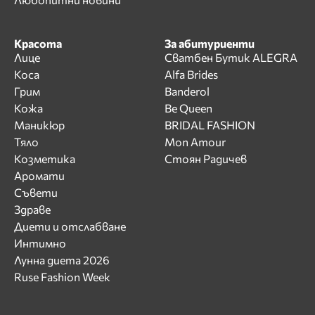
Красота
За абитуриенти
Лице
Сватбен Бутик ALEGRA
Коса
Alfa Brides
Грим
Banderol
Кожа
Be Queen
Маникюр
BRIDAL FASHION
Тяло
Mon Amour
Козметика
Стоян Радичев
Аромати
Съвети
Здраве
Диети и отслабване
Интимно
Лунна диета 2026
Ruse Fashion Week