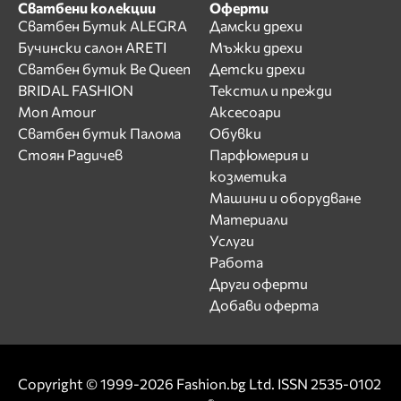
Сватбени колекции
Оферти
Сватбен Бутик ALEGRA
Дамски дрехи
Бучински салон ARETI
Мъжки дрехи
Сватбен бутик Be Queen
Детски дрехи
BRIDAL FASHION
Текстил и прежди
Mon Amour
Аксесоари
Сватбен бутик Палома
Обувки
Стоян Радичев
Парфюмерия и
козметика
Машини и оборудване
Материали
Услуги
Работа
Други оферти
Добави оферта
Copyright © 1999-2026 Fashion.bg Ltd. ISSN 2535-0102