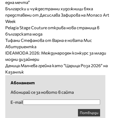
една мечта"
Български и чуждестранни художници бяха
представени от Десислава Зафирова на Monaco Art
Week
Pelagia Stage Couture открива нова страница в
българската мода
Тифани Стефанова от Варна е новата Мис
Абитуриентка
IDEAMODA 2026: Международен конкурс за млади
модни дизайнери
Деница Малчева грейна като "Царица Роза 2026" на
Казанлък
Абонамент
Абонирай се за новото в сайта
E-mail
Потвърди