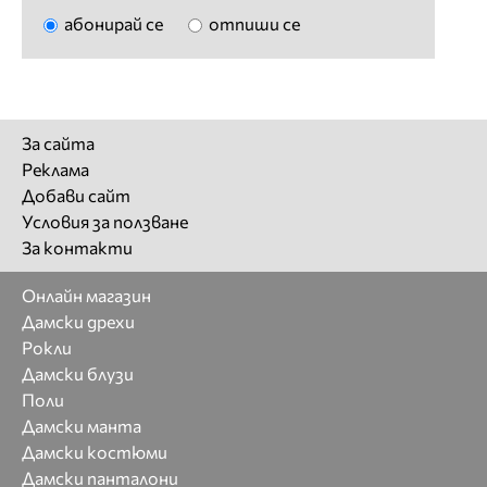
абонирай се
отпиши се
За сайта
Реклама
Добави сайт
Условия за ползване
За контакти
Онлайн магазин
Дамски дрехи
Рокли
Дамски блузи
Поли
Дамски манта
Дамски костюми
Дамски панталони