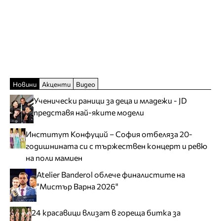
Новини
Акценти
Видео
Ученически раници за деца и младежи - JD
представя най-яките модели
Институт Конфуций – София отбеляза 20-
годишнината си с тържествен концерт и ревю
на поли мамиен
Atelier Banderol облече финалистите на
"Мистър Варна 2026"
24 красавици влизат в гореща битка за