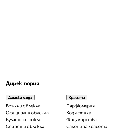
Директория
Дамска мода
Красота
Връхни облекла
Парфюмерия
Официални облекла
Козметика
Булчински рокли
Фризьорство
Спортни облекла
Салони за красота