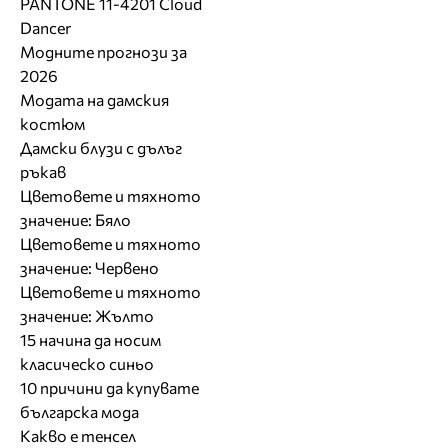
PANTONE 11-4201 Cloud
Dancer
Модните прогнози за
2026
Модата на дамския
костюм
Дамски блузи с дълъг
ръкав
Цветовете и тяхното
значение: Бяло
Цветовете и тяхното
значение: Червено
Цветовете и тяхното
значение: Жълто
15 начина да носим
класическо синьо
10 причини да купувате
българска мода
Какво е тенсел