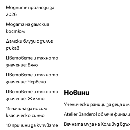
Модните прогнози за
2026
Модата на дамския
костюм
Дамски блузи с дълъг
ръкав
Цветовете и тяхното
значение: Бяло
Цветовете и тяхното
значение: Червено
Новини
Цветовете и тяхното
значение: Жълто
Ученически раници за деца и 
15 начина да носим
Atelier Banderol облече фина
класическо синьо
Вечната муза на Холивуд вдъ
10 причини да купувате