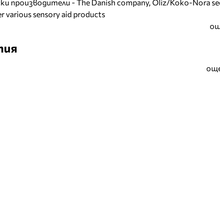
и производители - The Danish company, Oliz/Koko-Nora se
r various sensory aid products
ощ
тия
още