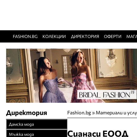
FASHION.BG
КОЛЕКЦИИ
ДИРЕКТОРИЯ
ОФЕРТИ
МАГ
Директория
Fashion.bg
»
Материали и усл
Дамска мода
Сианаси ЕООД
Връхни облекла
Мъжка мода