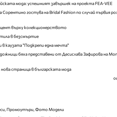
пейската мода: успешният завършек на проекта FEA-VEE
Сорентино гостува на Bridal Fashion по случай първия ро
акцент върху колекционерството
тила в безсмъртие
и в каузата "Подкрепи една мечта"
дожници бяха представени от Десислава Зафирова на Mon
а нова страница в българската мода
о
еси, Промоутъри, Фото Модели