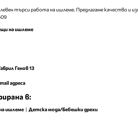
Плевен търси работа на ишлеме. Предлагаме качество и из
509
щи на ишлеме
 Гаврил Генов 13
mail адреса
ирана в:
на ишлеме
|
Детска мода/Бебешки дрехи