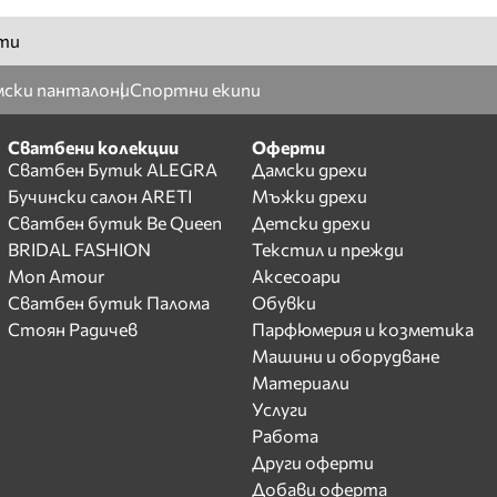
ти
ски панталони
Спортни екипи
Сватбени колекции
Оферти
Сватбен Бутик ALEGRA
Дамски дрехи
Бучински салон ARETI
Мъжки дрехи
Сватбен бутик Be Queen
Детски дрехи
BRIDAL FASHION
Текстил и прежди
Mon Amour
Аксесоари
Сватбен бутик Палома
Обувки
Стоян Радичев
Парфюмерия и козметика
Машини и оборудване
Материали
Услуги
Работа
Други оферти
Добави оферта