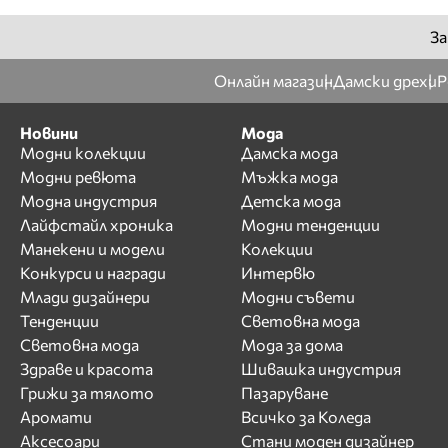
За
Онлайн магазин
Дамски дрехи
Р
Новини
Мода
Модни колекции
Дамска мода
Модни ревюта
Мъжка мода
Модна индустрия
Детска мода
Лайфстайл хроника
Модни тенденции
Манекени и модели
Колекции
Конкурси и награди
Интервю
Млади дизайнери
Модни съвети
Тенденции
Световна мода
Световна мода
Мода за дома
Здраве и красота
Шивашка индустрия
Грижи за тялото
Пазаруване
Аромати
Всичко за Коледа
Аксесоари
Стани моден дизайнер