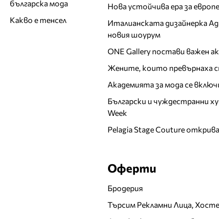
българска мода
Нова устойчива ера за евро
Какво е тенсел
Италианската дизайнерка Ада 
новия шоурум
ONE Gallery постави важен 
Жените, които превърнаха с
Академията за мода се включ
Български и чуждестранни ху
Week
Pelagia Stage Couture открив
Оферти
Бродерия
Търсим Рекламни Лица, Хост