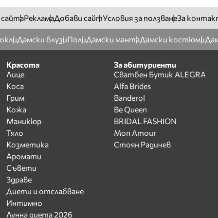
 сайта
Реклама
Добави сайт
Условия за ползване
За контак
окли
Дамски блузи
Поли
Дамски манта
Дамски костюми
Дам
Красота
За абитуриенти
Лице
Сватбен Бутик ALEGRA
Коса
Alfa Brides
Грим
Banderol
Кожа
Be Queen
Маникюр
BRIDAL FASHION
Тяло
Mon Amour
Козметика
Стоян Радичев
Аромати
Съвети
Здраве
Диети и отслабване
Интимно
Лунна диета 2026