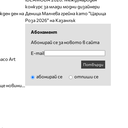
конкурс за млади модни дизайнери
жден ден на
Деница Малчева грейна като "Царица
Роза 2026" на Казанлък
Абонамент
Абонирай се за новото в сайта
E-mail
aco Art
Потвърди
абонирай се
отпиши се
ще новини...