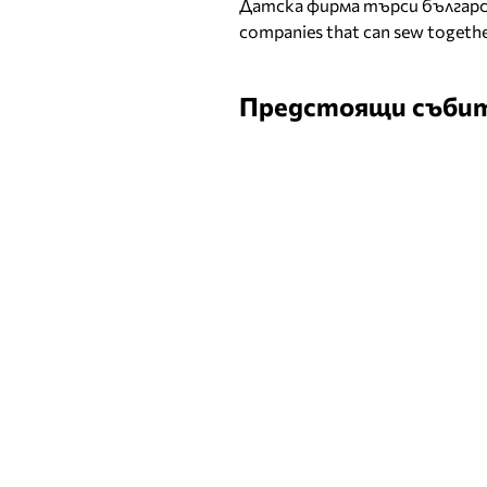
Датска фирма търси българск
companies that can sew togethe
Предстоящи съби