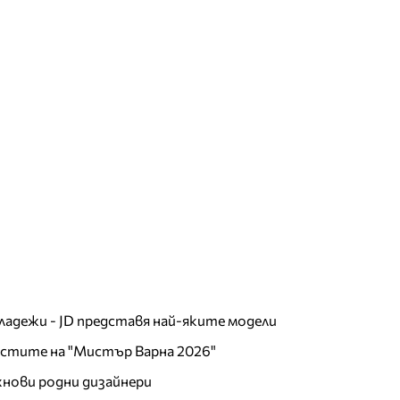
младежи - JD представя най-яките модели
листите на "Мистър Варна 2026"
хнови родни дизайнери