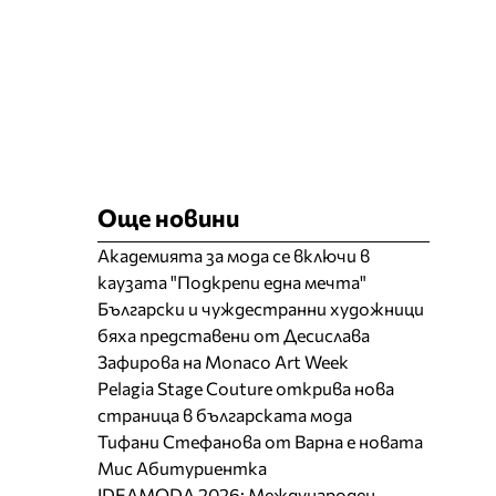
Още новини
Академията за мода се включи в
каузата "Подкрепи една мечта"
Български и чуждестранни художници
бяха представени от Десислава
Зафирова на Monaco Art Week
Pelagia Stage Couture открива нова
страница в българската мода
Тифани Стефанова от Варна е новата
Мис Абитуриентка
IDEAMODA 2026: Международен