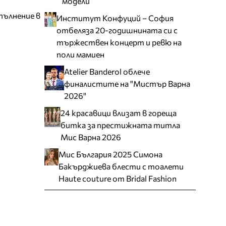
модели
пълнение в
Институт Конфуций – София
отбеляза 20-годишнината си с
тържествен концерт и ревю на
поли мамиен
Atelier Banderol облече
финалистите на "Мистър Варна
2026"
24 красавици влизат в гореща
битка за престижната титла
Мис Варна 2026
Мис България 2025 Симона
Бакърджиева блести с тоалети
Haute couture от Bridal Fashion