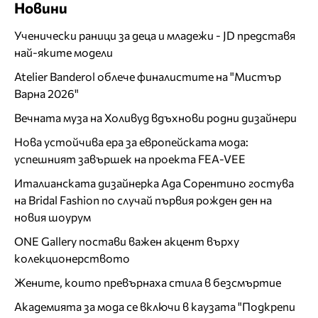
Новини
Ученически раници за деца и младежи - JD представя
най-яките модели
Atelier Banderol облече финалистите на "Мистър
Варна 2026"
Вечната муза на Холивуд вдъхнови родни дизайнери
Нова устойчива ера за европейската мода:
успешният завършек на проекта FEA-VEE
Италианската дизайнерка Ада Сорентино гостува
на Bridal Fashion по случай първия рожден ден на
новия шоурум
ONE Gallery постави важен акцент върху
колекционерството
Жените, които превърнаха стила в безсмъртие
Академията за мода се включи в каузата "Подкрепи