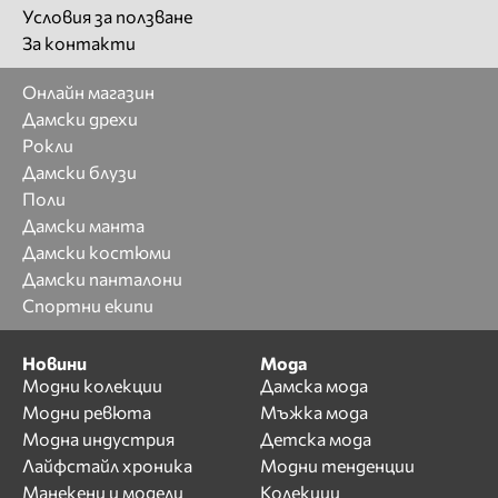
Условия за ползване
За контакти
Онлайн магазин
Дамски дрехи
Рокли
Дамски блузи
Поли
Дамски манта
Дамски костюми
Дамски панталони
Спортни екипи
Новини
Мода
Модни колекции
Дамска мода
Модни ревюта
Мъжка мода
Модна индустрия
Детска мода
Лайфстайл хроника
Модни тенденции
Манекени и модели
Колекции