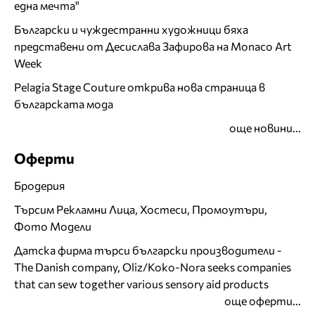
една мечта"
Български и чуждестранни художници бяха
представени от Десислава Зафирова на Monaco Art
Week
Pelagia Stage Couture открива нова страница в
българската мода
още новини...
Оферти
Бродерия
Търсим Рекламни Лица, Хостеси, Промоутъри,
Фото Модели
Датска фирма търси български производители -
The Danish company, Oliz/Koko-Nora seeks companies
that can sew together various sensory aid products
още оферти...