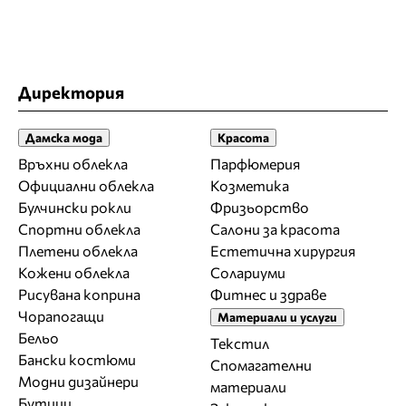
Директория
Дамска мода
Красота
Връхни облекла
Парфюмерия
Официални облекла
Козметика
Булчински рокли
Фризьорство
Спортни облекла
Салони за красота
Плетени облекла
Естетична хирургия
Кожени облекла
Солариуми
Рисувана коприна
Фитнес и здраве
Чорапогащи
Материали и услуги
Бельо
Текстил
Бански костюми
Спомагателни
Модни дизайнери
материали
Бутици