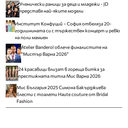
Ученически раници за деца и младежи - JD
представя най-яките модели
Институт Конфуций – София отбеляза 20-
годишнината си с тържествен концерт и ревю
на поли мамиен
Atelier Banderol облече финалистите на
"Мистър Варна 2026"
24 красавици влизат в гореща битка за
престижната титла Мис Варна 2026
Мис България 2025 Симона Бакърджиева
блести с тоалети Haute couture от Bridal
Fashion