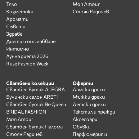
Тяло
Mon Amour
Козметика
Стоян Радичев
Аромати
Съвети
Здраве
Диети и отслабване
Интимно
Лунна диета 2026
Ruse Fashion Week
Сватбени колекции
Оферти
Сватбен Бутик ALEGRA
Дамски дрехи
Бучински салон ARETI
Мъжки дрехи
Сватбен бутик Be Queen
Детски дрехи
BRIDAL FASHION
Текстил и прежди
Mon Amour
Аксесоари
Сватбен бутик Палома
Обувки
Стоян Радичев
Парфюмерия и