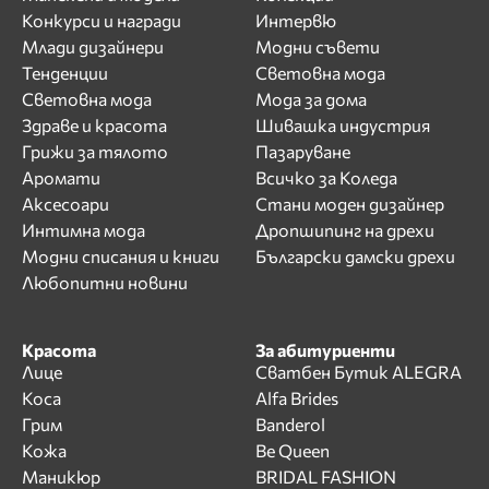
Конкурси и награди
Интервю
Млади дизайнери
Модни съвети
Тенденции
Световна мода
Световна мода
Мода за дома
Здраве и красота
Шивашка индустрия
Грижи за тялото
Пазаруване
Аромати
Всичко за Коледа
Аксесоари
Стани моден дизайнер
Интимна мода
Дропшипинг на дрехи
Модни списания и книги
Български дамски дрехи
Любопитни новини
Красота
За абитуриенти
Лице
Сватбен Бутик ALEGRA
Коса
Alfa Brides
Грим
Banderol
Кожа
Be Queen
Маникюр
BRIDAL FASHION