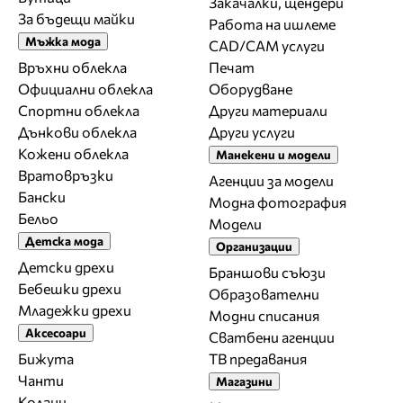
Закачалки, щендери
За бъдещи майки
Работа на ишлеме
Мъжка мода
CAD/CAM услуги
Връхни облекла
Печат
Официални облекла
Оборудване
Спортни облекла
Други материали
Дънкови облекла
Други услуги
Кожени облекла
Манекени и модели
Вратовръзки
Агенции за модели
Бански
Модна фотография
Бельо
Модели
Детска мода
Организации
Детски дрехи
Браншови съюзи
Бебешки дрехи
Образователни
Младежки дрехи
Модни списания
Аксесоари
Сватбени агенции
Бижута
ТВ предавания
Чанти
Магазини
Колани