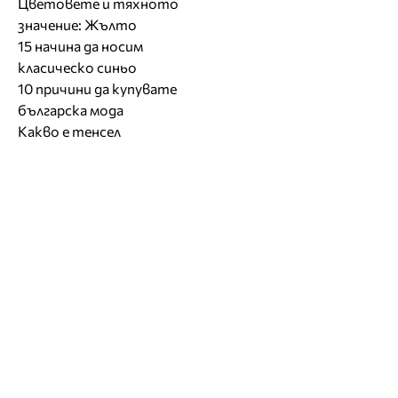
Цветовете и тяхното
значение: Жълто
15 начина да носим
класическо синьо
10 причини да купувате
българска мода
Какво е тенсел