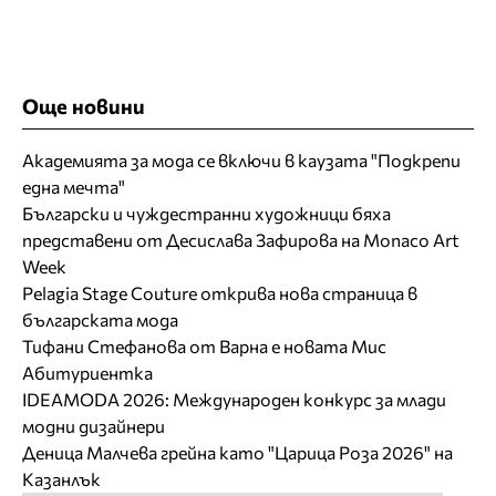
Още новини
Академията за мода се включи в каузата "Подкрепи
една мечта"
Български и чуждестранни художници бяха
представени от Десислава Зафирова на Monaco Art
Week
Pelagia Stage Couture открива нова страница в
българската мода
Тифани Стефанова от Варна е новата Мис
Абитуриентка
IDEAMODA 2026: Международен конкурс за млади
модни дизайнери
Деница Малчева грейна като "Царица Роза 2026" на
Казанлък