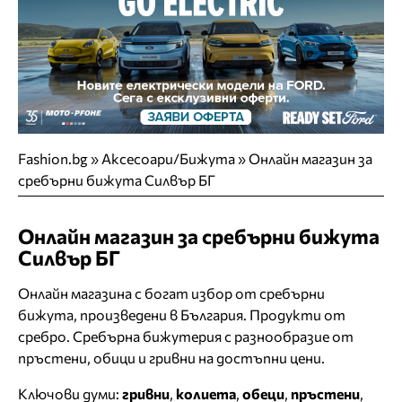
Fashion.bg
»
Аксесоари/Бижута
»
Онлайн магазин за
сребърни бижута Силвър БГ
Онлайн магазин за сребърни бижута
Силвър БГ
Онлайн магазина с богат избор от сребърни
бижута, произведени в България. Продукти от
сребро. Сребърна бижутерия с разнообразие от
пръстени, обици и гривни на достъпни цени.
Ключови думи:
гривни
,
колиета
,
обеци
,
пръстени
,