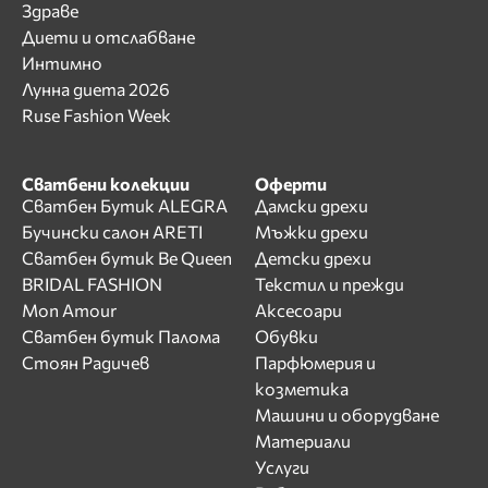
Здраве
Диети и отслабване
Интимно
Лунна диета 2026
Ruse Fashion Week
Сватбени колекции
Оферти
Сватбен Бутик ALEGRA
Дамски дрехи
Бучински салон ARETI
Мъжки дрехи
Сватбен бутик Be Queen
Детски дрехи
BRIDAL FASHION
Текстил и прежди
Mon Amour
Аксесоари
Сватбен бутик Палома
Обувки
Стоян Радичев
Парфюмерия и
козметика
Машини и оборудване
Материали
Услуги