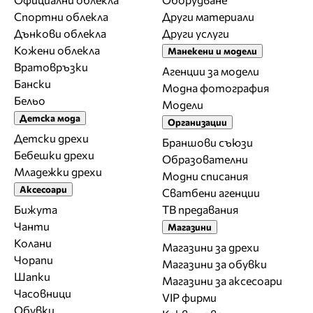
Спортни облекла
Други материали
Дънкови облекла
Други услуги
Кожени облекла
Манекени и модели
Вратовръзки
Агенции за модели
Бански
Модна фотография
Бельо
Модели
Детска мода
Организации
Детски дрехи
Браншови съюзи
Бебешки дрехи
Образователни
Младежки дрехи
Модни списания
Аксесоари
Сватбени агенции
Бижута
ТВ предавания
Чанти
Магазини
Колани
Магазини за дрехи
Чорапи
Магазини за обувки
Шапки
Магазини за aксесоари
Часовници
VIP фирми
Обувки