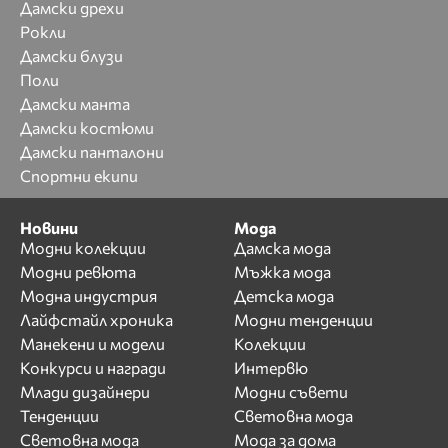
Дамски дрехи
Рокли
Дамски блузи
Поли
Дамски манта
Дамски костюми
Дамски панталони
Спортни екипи
Новини
Мода
Модни колекции
Дамска мода
Модни ревюта
Мъжка мода
Модна индустрия
Детска мода
Лайфстайл хроника
Модни тенденции
Манекени и модели
Колекции
Конкурси и награди
Интервю
Млади дизайнери
Модни съвети
Тенденции
Световна мода
Световна мода
Мода за дома