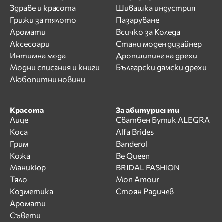
Здраве и красота
Шивашка индустрия
Грижи за тялото
Пазаруване
Аромати
Всичко за Коледа
Аксесоари
Стани моден дизайнер
Интимна мода
Дропшипинг на дрехи
Модни списания и книги
Български дамски дрехи
Любопитни новини
Красота
За абитуриенти
Лице
Сватбен Бутик ALEGRA
Коса
Alfa Brides
Грим
Banderol
Кожа
Be Queen
Маникюр
BRIDAL FASHION
Тяло
Mon Amour
Козметика
Стоян Радичев
Аромати
Съвети