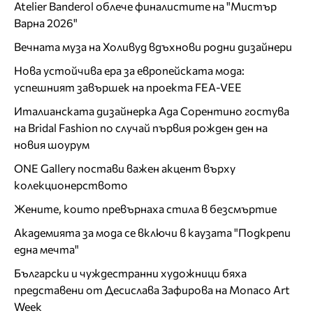
Atelier Banderol облече финалистите на "Мистър
Варна 2026"
Вечната муза на Холивуд вдъхнови родни дизайнери
Нова устойчива ера за европейската мода:
успешният завършек на проекта FEA-VEE
Италианската дизайнерка Ада Сорентино гостува
на Bridal Fashion по случай първия рожден ден на
новия шоурум
ONE Gallery постави важен акцент върху
колекционерството
Жените, които превърнаха стила в безсмъртие
Академията за мода се включи в каузата "Подкрепи
една мечта"
Български и чуждестранни художници бяха
представени от Десислава Зафирова на Monaco Art
Week