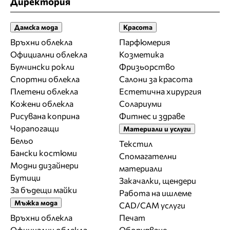
Директория
Дамска мода
Красота
Връхни облекла
Парфюмерия
Официални облекла
Козметика
Булчински рокли
Фризьорство
Спортни облекла
Салони за красота
Плетени облекла
Естетична хирургия
Кожени облекла
Солариуми
Рисувана коприна
Фитнес и здраве
Чорапогащи
Материали и услуги
Бельо
Текстил
Бански костюми
Спомагателни
Модни дизайнери
материали
Бутици
Закачалки, щендери
За бъдещи майки
Работа на ишлеме
Мъжка мода
CAD/CAM услуги
Връхни облекла
Печат
Официални облекла
Оборудване