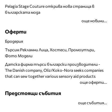
Pelagia Stage Couture открива нова страница в
българската мода
още новини...
Оферти
Бродерия
Търсим Рекламни Лица, Хостеси, Промоутъри,
Фото Модели
Датска фирма търси български производители -
The Danish company, Oliz/Koko-Nora seeks companies
that can sew together various sensory aid products
още оферти...
Предстоящи събития
още събития...