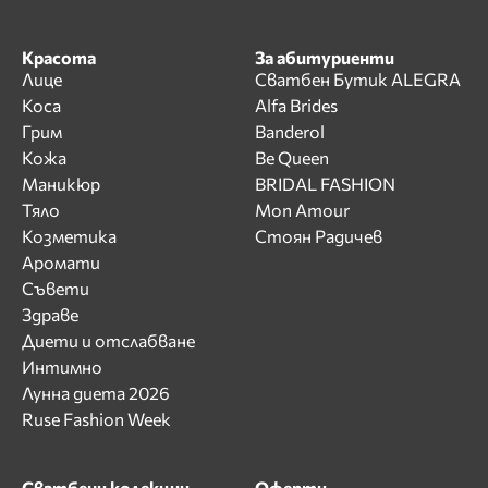
Красота
За абитуриенти
Лице
Сватбен Бутик ALEGRA
Коса
Alfa Brides
Грим
Banderol
Кожа
Be Queen
Маникюр
BRIDAL FASHION
Тяло
Mon Amour
Козметика
Стоян Радичев
Аромати
Съвети
Здраве
Диети и отслабване
Интимно
Лунна диета 2026
Ruse Fashion Week
Сватбени колекции
Оферти