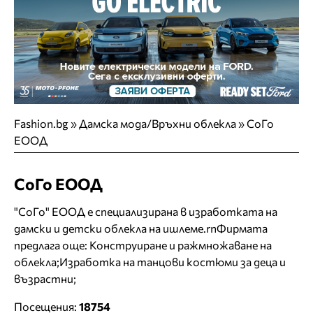
Fashion.bg
»
Дамска мода/Връхни облекла
»
СоГо
ЕООД
СоГо ЕООД
"СоГо" ЕООД е специализирана в изработката на
дамски и детски облекла на ишлеме.rnФирмата
предлага още: Конструиране и ражмножаване на
облекла;Изработка на танцови костюми за деца и
възрастни;
Посещения:
18754