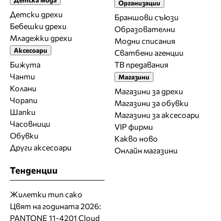
Организации
Детски дрехи
Браншови съюзи
Бебешки дрехи
Образователни
Младежки дрехи
Модни списания
Аксесоари
Сватбени агенции
Бижута
ТВ предавания
Чанти
Магазини
Колани
Магазини за дрехи
Чорапи
Магазини за обувки
Шапки
Магазини за aксесоари
Часовници
VIP фирми
Обувки
Какво ново
Други аксесоари
Онлайн магазини
Тенденции
Жилетки тип сако
Цвят на годината 2026:
PANTONE 11-4201 Cloud