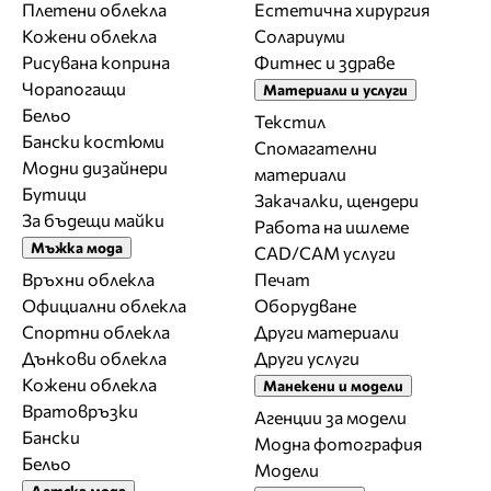
Плетени облекла
Естетична хирургия
Кожени облекла
Солариуми
Рисувана коприна
Фитнес и здраве
Чорапогащи
Материали и услуги
Бельо
Текстил
Бански костюми
Спомагателни
Модни дизайнери
материали
Бутици
Закачалки, щендери
За бъдещи майки
Работа на ишлеме
Мъжка мода
CAD/CAM услуги
Връхни облекла
Печат
Официални облекла
Оборудване
Спортни облекла
Други материали
Дънкови облекла
Други услуги
Кожени облекла
Манекени и модели
Вратовръзки
Агенции за модели
Бански
Модна фотография
Бельо
Модели
Детска мода