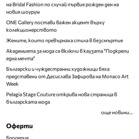
на Bridal Fashion по случай първия рожден ден на
новия шоурум
ONE Gallery постави важен акцент върху
колекционерството
Жените, които превърнаха стила в безсмъртие
Академията за мода се включи в каузата "Подкрепи
една мечта"
Български и чуждестранни художници бяха
представени от Десислава Зафирова на Monaco Art
Week
Pelagia Stage Couture открива нова страница в
българската мода
още новини...
Оферти
Бродерия