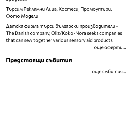
Търсим Рекламни Лица, Хостеси, Промоутъри,
Фото Модели
Датска фирма търси български производители -
The Danish company, Oliz/Koko-Nora seeks companies
that can sew together various sensory aid products
още оферти...
Предстоящи събития
още събития...