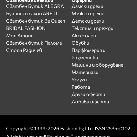
Сватбен Бутик ALEGRA
Дамски дрехи
Бучински салон ARETI
Мъжки дрехи
Сватбен бутик Be Queen
Детски дрехи
BRIDAL FASHION
Текстил и прежди
Mon Amour
Аксесоари
Сватбен бутик Палома
Обувки
Стоян Радичев
Парфюмерия и
козметика
Машини и оборудване
Материали
Услуги
Работа
Други оферти
Добави оферта
Copyright © 1999-2026 Fashion.bg Ltd. ISSN 2535-0102
®
All rights reserved! Fashion.bg
е регистрирана