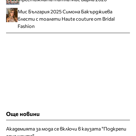
Мис България 2025 Симона Бакърджиева
блести с тоалети Haute couture от Bridal
Fashion
Още новини
Академията за мода се включи в каузата "Подкрепи
една мечта"