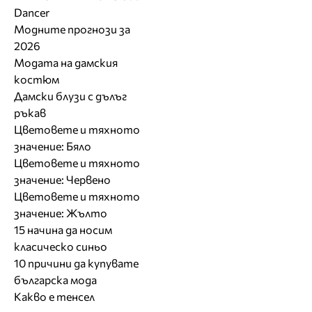
Dancer
Модните прогнози за
2026
Модата на дамския
костюм
Дамски блузи с дълъг
ръкав
Цветовете и тяхното
значение: Бяло
Цветовете и тяхното
значение: Червено
Цветовете и тяхното
значение: Жълто
15 начина да носим
класическо синьо
10 причини да купувате
българска мода
Какво е тенсел