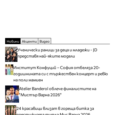
Новини
Акценти
Видео
Ученически раници за деца и младежи - JD
представя най-яките модели
Институт Конфуций – София отбеляза 20-
годишнината си с тържествен концерт и ревю
на поли мамиен
Atelier Banderol облече финалистите на
"Мистър Варна 2026"
24 красавици влизат в гореща битка за
престижната титла Мис Варна 2026