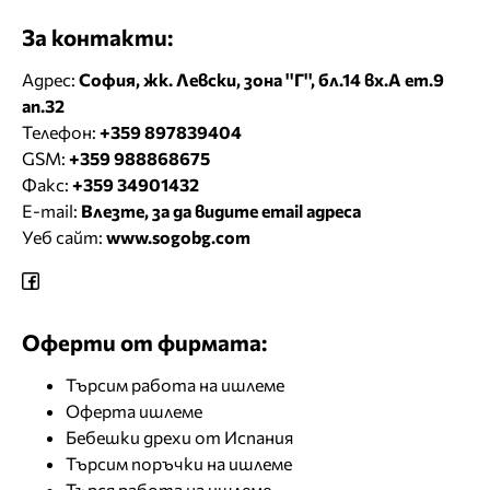
За контакти:
Адрес:
София, жк. Левски, зона ''Г'', бл.14 вх.А ет.9
ап.32
Телефон:
+359 897839404
GSM:
+359 988868675
Факс:
+359 34901432
E-mail:
Влезте, за да видите email адреса
Уеб сайт:
www.sogobg.com
Оферти от фирмата:
Търсим работа на ишлеме
Оферта ишлеме
Бебешки дрехи от Испания
Търсим поръчки на ишлеме
Търся работа на ишлеме