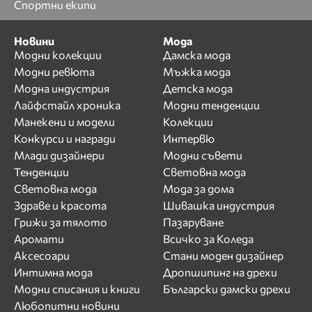
Спортни екипи
Новини
Мода
Модни колекции
Дамска мода
Модни ревюта
Мъжка мода
Модна индустрия
Детска мода
Лайфстайл хроника
Модни тенденции
Манекени и модели
Колекции
Конкурси и награди
Интервю
Млади дизайнери
Модни съвети
Тенденции
Световна мода
Световна мода
Мода за дома
Здраве и красота
Шивашка индустрия
Грижи за тялото
Пазаруване
Аромати
Всичко за Коледа
Аксесоари
Стани моден дизайнер
Интимна мода
Дропшипинг на дрехи
Модни списания и книги
Български дамски дрехи
Любопитни новини