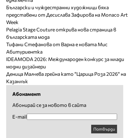
Български и чуждестранни художници бяха
представени от Десислава Зафирова на Monaco Art
Week
Pelagia Stage Couture открива нова страница в
българската мода
Тифани Стефанова от Варна е новата Мис
Абитуриентка
IDEAMODA 2026: Международен конкурс за млади
модни дизайнери
Деница Малчева грейна като "Царица Роза 2026" на
Казанлък
Абонамент
Абонирай се за новото в сайта
E-mail
Потвърди