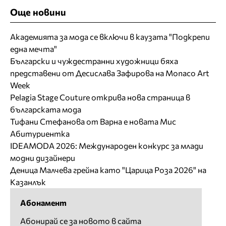
Още новини
Академията за мода се включи в каузата "Подкрепи
една мечта"
Български и чуждестранни художници бяха
представени от Десислава Зафирова на Monaco Art
Week
Pelagia Stage Couture открива нова страница в
българската мода
Тифани Стефанова от Варна е новата Мис
Абитуриентка
IDEAMODA 2026: Международен конкурс за млади
модни дизайнери
Деница Малчева грейна като "Царица Роза 2026" на
Казанлък
Абонамент
Абонирай се за новото в сайта