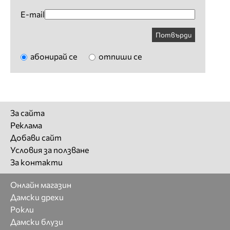
E-mail
Потвърди
абонирай се
отпиши се
За сайта
Реклама
Добави сайт
Условия за ползване
За контакти
Онлайн магазин
Дамски дрехи
Рокли
Дамски блузи