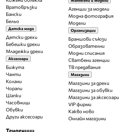
Манекени и модели
Вратовръзки
Агенции за модели
Бански
Модна фотография
Бельо
Модели
Детска мода
Организации
Детски дрехи
Браншови съюзи
Бебешки дрехи
Образователни
Младежки дрехи
Модни списания
Аксесоари
Сватбени агенции
Бижута
ТВ предавания
Чанти
Магазини
Колани
Магазини за дрехи
Чорапи
Магазини за обувки
Шапки
Магазини за aксесоари
Часовници
VIP фирми
Обувки
Какво ново
Други аксесоари
Онлайн магазини
Тенденции