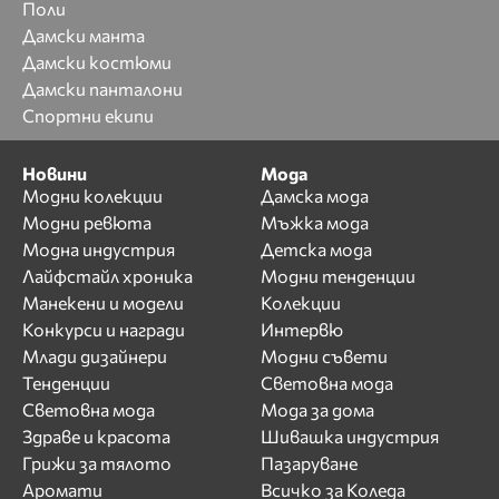
Поли
Дамски манта
Дамски костюми
Дамски панталони
Спортни екипи
Новини
Мода
Модни колекции
Дамска мода
Модни ревюта
Мъжка мода
Модна индустрия
Детска мода
Лайфстайл хроника
Модни тенденции
Манекени и модели
Колекции
Конкурси и награди
Интервю
Млади дизайнери
Модни съвети
Тенденции
Световна мода
Световна мода
Мода за дома
Здраве и красота
Шивашка индустрия
Грижи за тялото
Пазаруване
Аромати
Всичко за Коледа