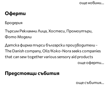
още новини...
Оферти
Бродерия
Търсим Рекламни Лица, Хостеси, Промоутъри,
Фото Модели
Датска фирма търси български производители -
The Danish company, Oliz/Koko-Nora seeks companies
that can sew together various sensory aid products
още оферти...
Предстоящи събития
още събития...