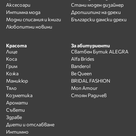
Аксесоари
Стани моден дизайнер
Интимна мода
Дропшипинг на дрехи
Модни списания и книги
Български дамски дрехи
Любопитни новини
Красота
За абитуриенти
Лице
Сватбен Бутик ALEGRA
Коса
Alfa Brides
Грим
Banderol
Кожа
Be Queen
Маникюр
BRIDAL FASHION
Тяло
Mon Amour
Козметика
Стоян Радичев
Аромати
Съвети
Здраве
Диети и отслабване
Интимно