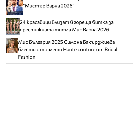
"Мистър Варна 2026"
24 красавици влизат в гореща битка за
престижната титла Мис Варна 2026
Мис България 2025 Симона Бакърджиева
блести с тоалети Haute couture от Bridal
Fashion