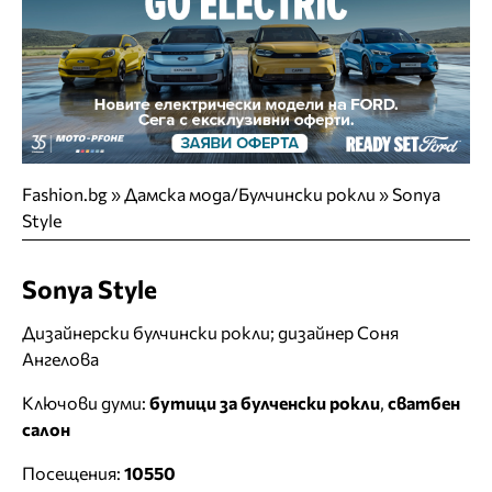
Fashion.bg
»
Дамска мода/Булчински рокли
»
Sonya
Style
Sonya Style
Дизайнерски булчински рокли; дизайнер Соня
Ангелова
Ключови думи:
бутици за булченски рокли
,
сватбен
салон
Посещения:
10550