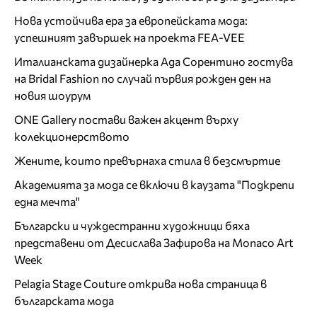
Нова устойчива ера за европейската мода:
успешният завършек на проекта FEA-VEE
Италианската дизайнерка Ада Сорентино гостува
на Bridal Fashion по случай първия рожден ден на
новия шоурум
ONE Gallery постави важен акцент върху
колекционерството
Жените, които превърнаха стила в безсмъртие
Академията за мода се включи в каузата "Подкрепи
една мечта"
Български и чуждестранни художници бяха
представени от Десислава Зафирова на Monaco Art
Week
Pelagia Stage Couture открива нова страница в
българската мода