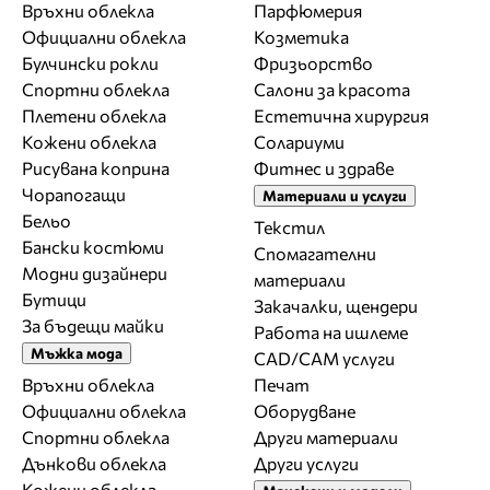
Връхни облекла
Парфюмерия
Официални облекла
Козметика
Булчински рокли
Фризьорство
Спортни облекла
Салони за красота
Плетени облекла
Естетична хирургия
Кожени облекла
Солариуми
Рисувана коприна
Фитнес и здраве
Чорапогащи
Материали и услуги
Бельо
Текстил
Бански костюми
Спомагателни
Модни дизайнери
материали
Бутици
Закачалки, щендери
За бъдещи майки
Работа на ишлеме
Мъжка мода
CAD/CAM услуги
Връхни облекла
Печат
Официални облекла
Оборудване
Спортни облекла
Други материали
Дънкови облекла
Други услуги
Кожени облекла