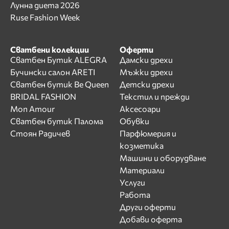
Лунна диета 2026
Ruse Fashion Week
Сватбени колекции
Оферти
Сватбен Бутик ALEGRA
Дамски дрехи
Бучински салон ARETI
Мъжки дрехи
Сватбен бутик Be Queen
Детски дрехи
BRIDAL FASHION
Текстил и прежди
Mon Amour
Аксесоари
Сватбен бутик Палома
Обувки
Стоян Радичев
Парфюмерия и
козметика
Машини и оборудване
Материали
Услуги
Работа
Други оферти
Добави оферта