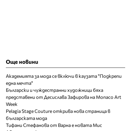
Още новини
Академията за мода се включи в каузата "Подкрепи
една мечта"
Български и чуждестранни художници бяха
представени от Десислава Зафирова на Monaco Art
Week
Pelagia Stage Couture открива нова страница в
българската мода
Тифани Стефанова от Варна е новата Мис