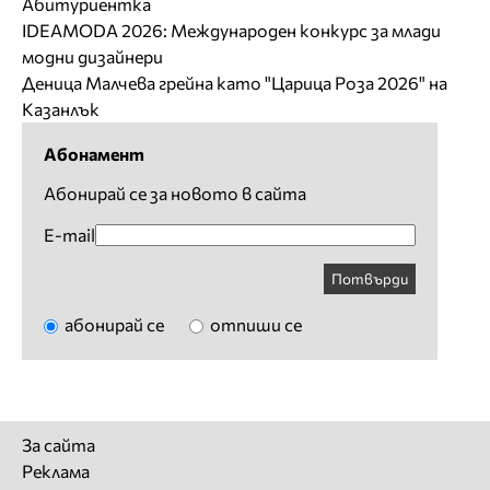
Абитуриентка
IDEAMODA 2026: Международен конкурс за млади
модни дизайнери
Деница Малчева грейна като "Царица Роза 2026" на
Казанлък
Абонамент
Абонирай се за новото в сайта
E-mail
Потвърди
абонирай се
отпиши се
За сайта
Реклама