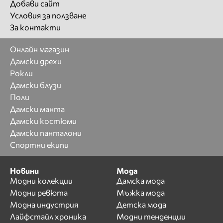
Добави сайт
Условия за ползване
За контакти
Онлайн магазин
Дамски дрехи
Рокли
Дамски блузи
Поли
Дамски манта
Дамски костюми
Дамски панталони
Спортни екипи
Новини
Мода
Модни колекции
Дамска мода
Модни ревюта
Мъжка мода
Модна индустрия
Детска мода
Лайфстайл хроника
Модни тенденции