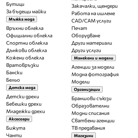
Бутици
Закачалки, щендери
За бъдещи майки
Работа на ишлеме
Мъжка мода
CAD/CAM услуги
Връхни облекла
Печат
Официални облекла
Оборудване
Спортни облекла
Други материали
Дънкови облекла
Други услуги
Кожени облекла
Манекени и модели
Вратовръзки
Агенции за модели
Бански
Модна фотография
Бельо
Модели
Детска мода
Организации
Детски дрехи
Браншови съюзи
Бебешки дрехи
Образователни
Младежки дрехи
Модни списания
Аксесоари
Сватбени агенции
Бижута
ТВ предавания
Чанти
Магазини