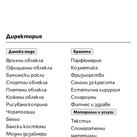
Директория
Дамска мода
Красота
Връхни облекла
Парфюмерия
Официални облекла
Козметика
Булчински рокли
Фризьорство
Спортни облекла
Салони за красота
Плетени облекла
Естетична хирургия
Кожени облекла
Солариуми
Рисувана коприна
Фитнес и здраве
Чорапогащи
Материали и услуги
Бельо
Текстил
Бански костюми
Спомагателни
Модни дизайнери
материали