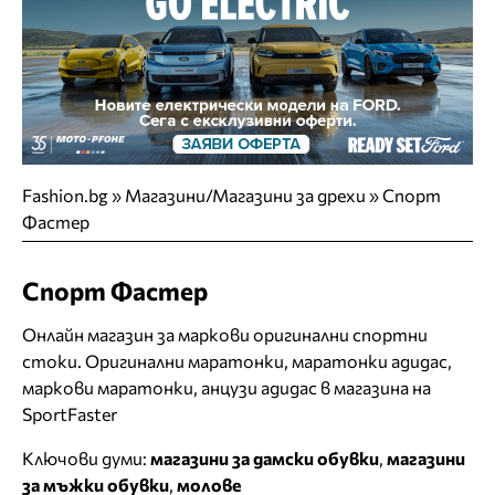
Fashion.bg
»
Магазини/Магазини за дрехи
»
Спорт
Фастер
Спорт Фастер
Онлайн магазин за маркови оригинални спортни
стоки. Оригинални маратонки, маратонки адидас,
маркови маратонки, анцузи адидас в магазина на
SportFaster
Ключови думи:
магазини за дамски обувки
,
магазини
за мъжки обувки
,
молове