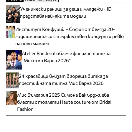
Ученически раници за деца и младежи - JD
представя най-яките модели
Институт Конфуций – София отбеляза 20-
годишнината си с тържествен концерт и ревю
на поли мамиен
Atelier Banderol облече финалистите на
"Мистър Варна 2026"
24 красавици влизат в гореща битка за
престижната титла Мис Варна 2026
Мис България 2025 Симона Бакърджиева
блести с тоалети Haute couture от Bridal
Fashion