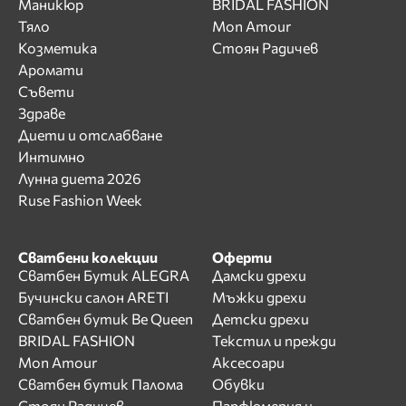
Маникюр
BRIDAL FASHION
Тяло
Mon Amour
Козметика
Стоян Радичев
Аромати
Съвети
Здраве
Диети и отслабване
Интимно
Лунна диета 2026
Ruse Fashion Week
Сватбени колекции
Оферти
Сватбен Бутик ALEGRA
Дамски дрехи
Бучински салон ARETI
Мъжки дрехи
Сватбен бутик Be Queen
Детски дрехи
BRIDAL FASHION
Текстил и прежди
Mon Amour
Аксесоари
Сватбен бутик Палома
Обувки
Стоян Радичев
Парфюмерия и