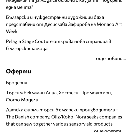
една мечта"
Български и чуждестранни художници бяха
представени от Десислава Зафирова на Monaco Art
Week
Pelagia Stage Couture открива нова страница в
българската мода
още новини...
Оферти
Бродерия
Търсим Рекламни Лица, Хостеси, Промоутъри,
Фото Модели
Датска фирма търси български производители -
The Danish company, Oliz/Koko-Nora seeks companies
that can sew together various sensory aid products
още оферти...