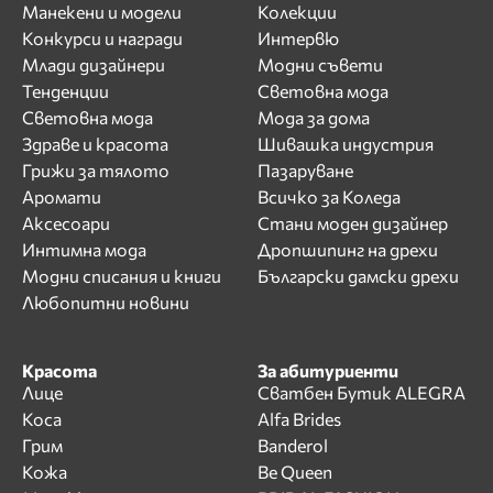
Манекени и модели
Колекции
Конкурси и награди
Интервю
Млади дизайнери
Модни съвети
Тенденции
Световна мода
Световна мода
Мода за дома
Здраве и красота
Шивашка индустрия
Грижи за тялото
Пазаруване
Аромати
Всичко за Коледа
Аксесоари
Стани моден дизайнер
Интимна мода
Дропшипинг на дрехи
Модни списания и книги
Български дамски дрехи
Любопитни новини
Красота
За абитуриенти
Лице
Сватбен Бутик ALEGRA
Коса
Alfa Brides
Грим
Banderol
Кожа
Be Queen