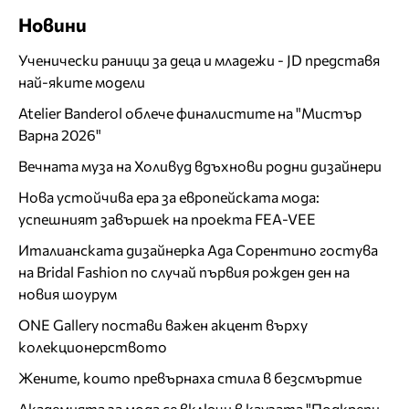
Новини
Ученически раници за деца и младежи - JD представя
най-яките модели
Atelier Banderol облече финалистите на "Мистър
Варна 2026"
Вечната муза на Холивуд вдъхнови родни дизайнери
Нова устойчива ера за европейската мода:
успешният завършек на проекта FEA-VEE
Италианската дизайнерка Ада Сорентино гостува
на Bridal Fashion по случай първия рожден ден на
новия шоурум
ONE Gallery постави важен акцент върху
колекционерството
Жените, които превърнаха стила в безсмъртие
Академията за мода се включи в каузата "Подкрепи