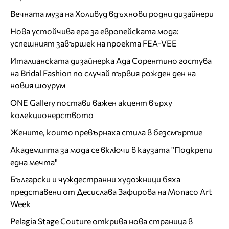
Вечната муза на Холивуд вдъхнови родни дизайнери
Нова устойчива ера за европейската мода:
успешният завършек на проекта FEA-VEE
Италианската дизайнерка Ада Сорентино гостува
на Bridal Fashion по случай първия рожден ден на
новия шоурум
ONE Gallery постави важен акцент върху
колекционерството
Жените, които превърнаха стила в безсмъртие
Академията за мода се включи в каузата "Подкрепи
една мечта"
Български и чуждестранни художници бяха
представени от Десислава Зафирова на Monaco Art
Week
Pelagia Stage Couture открива нова страница в