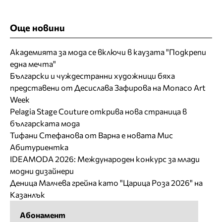
Още новини
Академията за мода се включи в каузата "Подкрепи
една мечта"
Български и чуждестранни художници бяха
представени от Десислава Зафирова на Monaco Art
Week
Pelagia Stage Couture открива нова страница в
българската мода
Тифани Стефанова от Варна е новата Мис
Абитуриентка
IDEAMODA 2026: Международен конкурс за млади
модни дизайнери
Деница Малчева грейна като "Царица Роза 2026" на
Казанлък
Абонамент