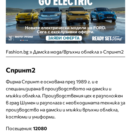
Fashion.bg
»
Дамска мода/Връхни облекла
»
Спринт2
Спринт2
Фирма Спринт е основана през 1989 г. и е
специализирана в производството на дамски и
мъжки облекла. Производствения цех е разположен
в град Шумен и разполага с необходимата техника за
производство на дамски и мъжки връхни облекла,
костюми и униформи.
Посещения:
12080