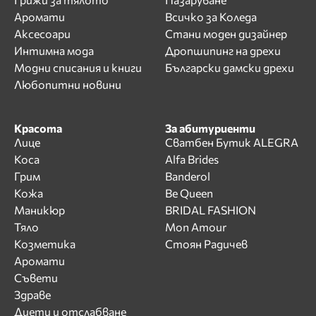
Аромати
Всичко за Коледа
Аксесоари
Стани моден дизайнер
Интимна мода
Дропшипинг на дрехи
Модни списания и книги
Български дамски дрехи
Любопитни новини
Красота
За абитуриенти
Лице
Сватбен Бутик ALEGRA
Коса
Alfa Brides
Грим
Banderol
Кожа
Be Queen
Маникюр
BRIDAL FASHION
Тяло
Mon Amour
Козметика
Стоян Радичев
Аромати
Съвети
Здраве
Диети и отслабване