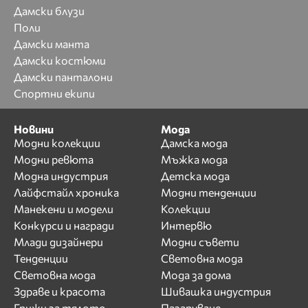
Дамски блузи
Поли
Дамски манта
Дамски костюми
Дамски панталони
Спортни екипи
Новини
Мода
Модни колекции
Дамска мода
Модни ревюта
Мъжка мода
Модна индустрия
Детска мода
Лайфстайл хроника
Модни тенденции
Манекени и модели
Колекции
Конкурси и награди
Интервю
Млади дизайнери
Модни съвети
Тенденции
Световна мода
Световна мода
Мода за дома
Здраве и красота
Шивашка индустрия
Грижи за тялото
Пазаруване