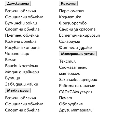
Дамска мода
Красота
Връхни облекла
Парфюмерия
Официални облекла
Козметика
Булчински рокли
Фризьорство
Спортни облекла
Салони за красота
Плетени облекла
Естетична хирургия
Кожени облекла
Солариуми
Рисувана коприна
Фитнес и здраве
Чорапогащи
Материали и услуги
Бельо
Текстил
Бански костюми
Спомагателни
Модни дизайнери
материали
Бутици
Закачалки, щендери
За бъдещи майки
Работа на ишлеме
Мъжка мода
CAD/CAM услуги
Връхни облекла
Печат
Официални облекла
Оборудване
Спортни облекла
Други материали