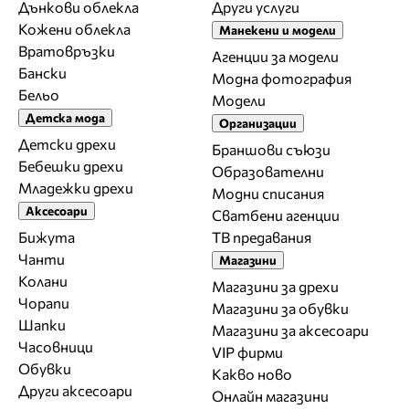
Дънкови облекла
Други услуги
Кожени облекла
Манекени и модели
Вратовръзки
Агенции за модели
Бански
Модна фотография
Бельо
Модели
Детска мода
Организации
Детски дрехи
Браншови съюзи
Бебешки дрехи
Образователни
Младежки дрехи
Модни списания
Аксесоари
Сватбени агенции
Бижута
ТВ предавания
Чанти
Магазини
Колани
Магазини за дрехи
Чорапи
Магазини за обувки
Шапки
Магазини за aксесоари
Часовници
VIP фирми
Обувки
Какво ново
Други аксесоари
Онлайн магазини