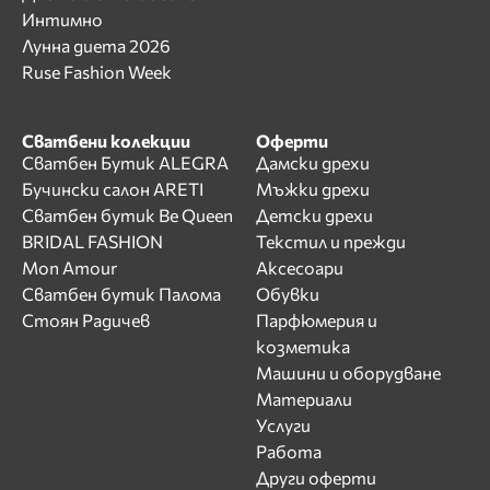
Интимно
Лунна диета 2026
Ruse Fashion Week
Сватбени колекции
Оферти
Сватбен Бутик ALEGRA
Дамски дрехи
Бучински салон ARETI
Мъжки дрехи
Сватбен бутик Be Queen
Детски дрехи
BRIDAL FASHION
Текстил и прежди
Mon Amour
Аксесоари
Сватбен бутик Палома
Обувки
Стоян Радичев
Парфюмерия и
козметика
Машини и оборудване
Материали
Услуги
Работа
Други оферти