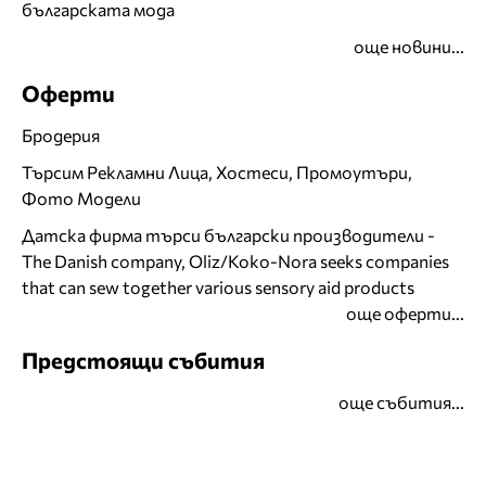
българската мода
още новини...
Оферти
Бродерия
Търсим Рекламни Лица, Хостеси, Промоутъри,
Фото Модели
Датска фирма търси български производители -
The Danish company, Oliz/Koko-Nora seeks companies
that can sew together various sensory aid products
още оферти...
Предстоящи събития
още събития...