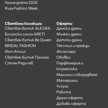
Лунна диета 2026
Ruse Fashion Week
Сватбени колекции
Оферти
Сватбен Бутик ALEGRA
Дамски дрехи
Бучински салон ARETI
Мъжки дрехи
Сватбен бутик Be Queen
Детски дрехи
BRIDAL FASHION
Текстил и прежди
Mon Amour
Аксесоари
Сватбен бутик Палома
Обувки
Стоян Радичев
Парфюмерия и
козметика
Машини и оборудване
Материали
Услуги
Работа
Други оферти
Добави оферта