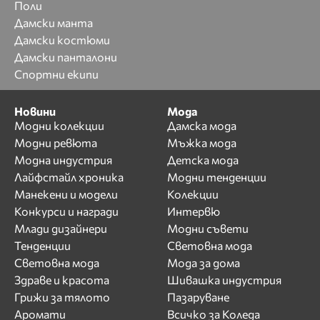
Поли
Дамски манта
Дамски костюми
Дамски панталони
Спортни екипи
Новини
Мода
Модни колекции
Дамска мода
Модни ревюта
Мъжка мода
Модна индустрия
Детска мода
Лайфстайл хроника
Модни тенденции
Манекени и модели
Колекции
Конкурси и награди
Интервю
Млади дизайнери
Модни съвети
Тенденции
Световна мода
Световна мода
Мода за дома
Здраве и красота
Шивашка индустрия
Грижи за тялото
Пазаруване
Аромати
Всичко за Коледа