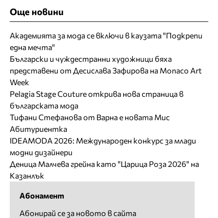
Още новини
Академията за мода се включи в каузата "Подкрепи
една мечта"
Български и чуждестранни художници бяха
представени от Десислава Зафирова на Monaco Art
Week
Pelagia Stage Couture открива нова страница в
българската мода
Тифани Стефанова от Варна е новата Мис
Абитуриентка
IDEAMODA 2026: Международен конкурс за млади
модни дизайнери
Деница Малчева грейна като "Царица Роза 2026" на
Казанлък
Абонамент
Абонирай се за новото в сайта