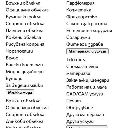
Връхни облекла
Парфюмерия
Официални облекла
Козметика
Булчински рокли
Фризьорство
Спортни облекла
Салони за красота
Плетени облекла
Естетична хирургия
Кожени облекла
Солариуми
Рисувана коприна
Фитнес и здраве
Чорапогащи
Материали и услуги
Бельо
Текстил
Бански костюми
Спомагателни
Модни дизайнери
материали
Бутици
Закачалки, щендери
За бъдещи майки
Работа на ишлеме
Мъжка мода
CAD/CAM услуги
Връхни облекла
Печат
Официални облекла
Оборудване
Спортни облекла
Други материали
Дънкови облекла
Други услуги
Кожени облекла