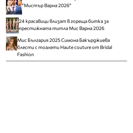
"Мистър Варна 2026"
24 красавици влизат в гореща битка за
престижната титла Мис Варна 2026
Мис България 2025 Симона Бакърджиева
блести с тоалети Haute couture от Bridal
Fashion