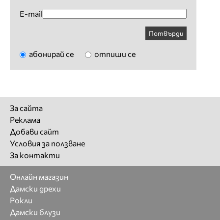
E-mail
Потвърди
абонирай се
отпиши се
За сайта
Реклама
Добави сайт
Условия за ползване
За контакти
Онлайн магазин
Дамски дрехи
Рокли
Дамски блузи