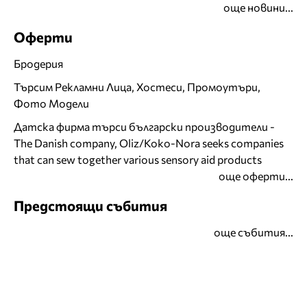
още новини...
Оферти
Бродерия
Търсим Рекламни Лица, Хостеси, Промоутъри,
Фото Модели
Датска фирма търси български производители -
The Danish company, Oliz/Koko-Nora seeks companies
that can sew together various sensory aid products
още оферти...
Предстоящи събития
още събития...