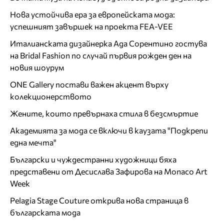
Нова устойчива ера за европейската мода:
успешният завършек на проекта FEA-VEE
Италианската дизайнерка Ада Сорентино гостува
на Bridal Fashion по случай първия рожден ден на
новия шоурум
ONE Gallery постави важен акцент върху
колекционерството
Жените, които превърнаха стила в безсмъртие
Академията за мода се включи в каузата "Подкрепи
една мечта"
Български и чуждестранни художници бяха
представени от Десислава Зафирова на Monaco Art
Week
Pelagia Stage Couture открива нова страница в
българската мода