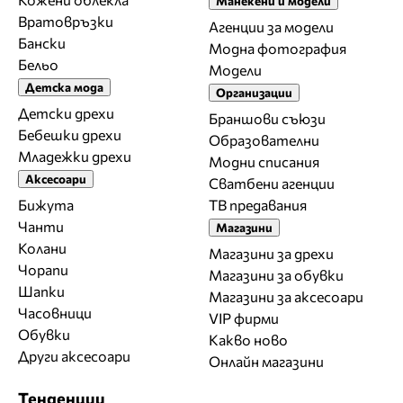
Манекени и модели
Вратовръзки
Агенции за модели
Бански
Модна фотография
Бельо
Модели
Детска мода
Организации
Детски дрехи
Браншови съюзи
Бебешки дрехи
Образователни
Младежки дрехи
Модни списания
Аксесоари
Сватбени агенции
Бижута
ТВ предавания
Чанти
Магазини
Колани
Магазини за дрехи
Чорапи
Магазини за обувки
Шапки
Магазини за aксесоари
Часовници
VIP фирми
Обувки
Какво ново
Други аксесоари
Онлайн магазини
Тенденции