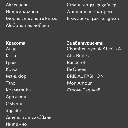
Аксесоари
Стани моден дизайнер
Интимна мода
Дропшипинг на дрехи
Модни списания и книги
Български дамски дрехи
Любопитни новини
Красота
За абитуриенти
Лице
Сватбен Бутик ALEGRA
Коса
Alfa Brides
Грим
Banderol
Кожа
Be Queen
Маникюр
BRIDAL FASHION
Тяло
Mon Amour
Козметика
Стоян Радичев
Аромати
Съвети
Здраве
Диети и отслабване
Интимно