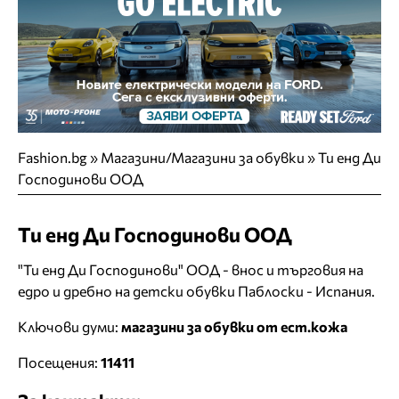
Fashion.bg
»
Магазини/Магазини за обувки
»
Ти енд Ди
Господинови ООД
Ти енд Ди Господинови ООД
"Ти енд Ди Господинови" ООД - внос и търговия на
едро и дребно на детски обувки Паблоски - Испания.
Ключови думи:
магазини за обувки от ест.кожа
Посещения:
11411