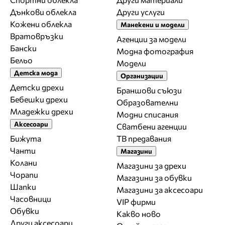
Дънкови облекла
Други услуги
Кожени облекла
Манекени и модели
Вратовръзки
Агенции за модели
Бански
Модна фотография
Бельо
Модели
Детска мода
Организации
Детски дрехи
Браншови съюзи
Бебешки дрехи
Образователни
Младежки дрехи
Модни списания
Аксесоари
Сватбени агенции
Бижута
ТВ предавания
Чанти
Магазини
Колани
Магазини за дрехи
Чорапи
Магазини за обувки
Шапки
Магазини за aксесоари
Часовници
VIP фирми
Обувки
Какво ново
Други аксесоари