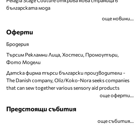
Pelagia Stage Couture открива нова страница в
българската мода
още новини...
Оферти
Бродерия
Търсим Рекламни Лица, Хостеси, Промоутъри,
Фото Модели
Датска фирма търси български производители -
The Danish company, Oliz/Koko-Nora seeks companies
that can sew together various sensory aid products
още оферти...
Предстоящи събития
още събития...