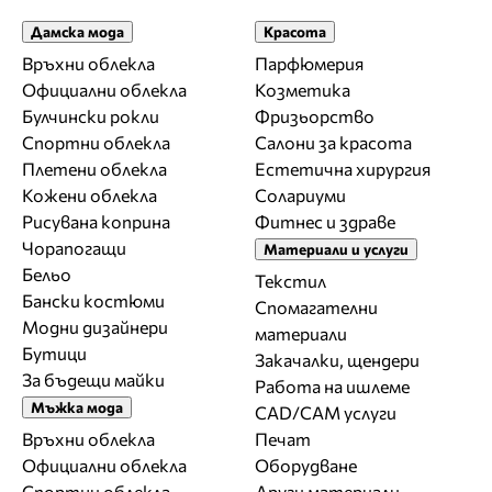
Дамска мода
Красота
Връхни облекла
Парфюмерия
Официални облекла
Козметика
Булчински рокли
Фризьорство
Спортни облекла
Салони за красота
Плетени облекла
Естетична хирургия
Кожени облекла
Солариуми
Рисувана коприна
Фитнес и здраве
Чорапогащи
Материали и услуги
Бельо
Текстил
Бански костюми
Спомагателни
Модни дизайнери
материали
Бутици
Закачалки, щендери
За бъдещи майки
Работа на ишлеме
Мъжка мода
CAD/CAM услуги
Връхни облекла
Печат
Официални облекла
Оборудване
Спортни облекла
Други материали