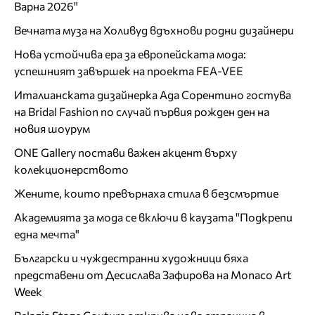
Варна 2026"
Вечната муза на Холивуд вдъхнови родни дизайнери
Нова устойчива ера за европейската мода:
успешният завършек на проекта FEA-VEE
Италианската дизайнерка Ада Сорентино гостува
на Bridal Fashion по случай първия рожден ден на
новия шоурум
ONE Gallery постави важен акцент върху
колекционерството
Жените, които превърнаха стила в безсмъртие
Академията за мода се включи в каузата "Подкрепи
една мечта"
Български и чуждестранни художници бяха
представени от Десислава Зафирова на Monaco Art
Week