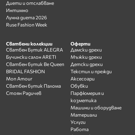
Диети и отслабване
Интимно
Лунна диета 2026
Ruse Fashion Week
Сватбени колекции
Оферти
Сватбен Бутик ALEGRA
Дамски дрехи
Бучински салон ARETI
Мъжки дрехи
Сватбен бутик Be Queen
Детски дрехи
BRIDAL FASHION
Текстил и прежди
Mon Amour
Аксесоари
Сватбен бутик Палома
Обувки
Стоян Радичев
Парфюмерия и
козметика
Машини и оборудване
Материали
Услуги
Работа