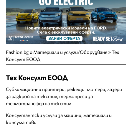
Fashion.bg
»
Материали и услуги/Оборудване
»
Тех
Консулт ЕООД
Тех Консулт ЕООД
Сублимационни принтери, режещи плотери, лазери
за разкрой на текстил, термопреси за
термотрансфер на текстил
Консултантски услуги за машини, материали и
консумативи