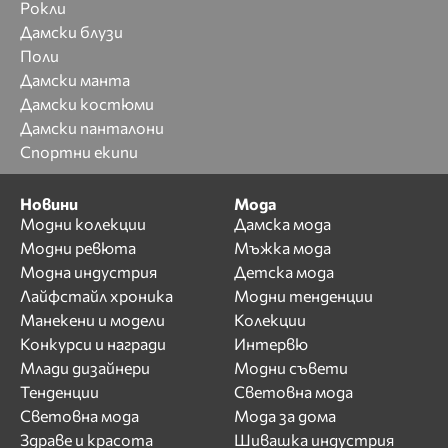
Рокли
Дамски блузи
Поли
Дамски манта
Дамски костюми
Дамски панталони
Спортни екипи
Новини
Мода
Модни колекции
Дамска мода
Модни ревюта
Мъжка мода
Модна индустрия
Детска мода
Лайфстайл хроника
Модни тенденции
Манекени и модели
Колекции
Конкурси и награди
Интервю
Млади дизайнери
Модни съвети
Тенденции
Световна мода
Световна мода
Мода за дома
Здраве и красота
Шивашка индустрия