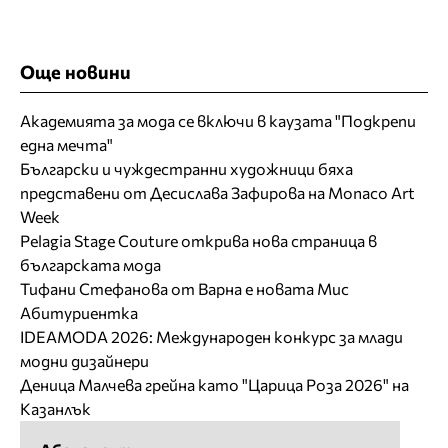
Още новини
Академията за мода се включи в каузата "Подкрепи
една мечта"
Български и чуждестранни художници бяха
представени от Десислава Зафирова на Monaco Art
Week
Pelagia Stage Couture открива нова страница в
българската мода
Тифани Стефанова от Варна е новата Мис
Абитуриентка
IDEAMODA 2026: Международен конкурс за млади
модни дизайнери
Деница Малчева грейна като "Царица Роза 2026" на
Казанлък