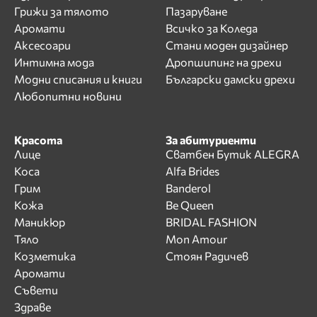
Грижи за тялото
Пазаруване
Аромати
Всичко за Коледа
Аксесоари
Стани моден дизайнер
Интимна мода
Дропшипинг на дрехи
Модни списания и книги
Български дамски дрехи
Любопитни новини
Красота
За абитуриенти
Лице
Сватбен Бутик ALEGRA
Коса
Alfa Brides
Грим
Banderol
Кожа
Be Queen
Маникюр
BRIDAL FASHION
Тяло
Mon Amour
Козметика
Стоян Радичев
Аромати
Съвети
Здраве