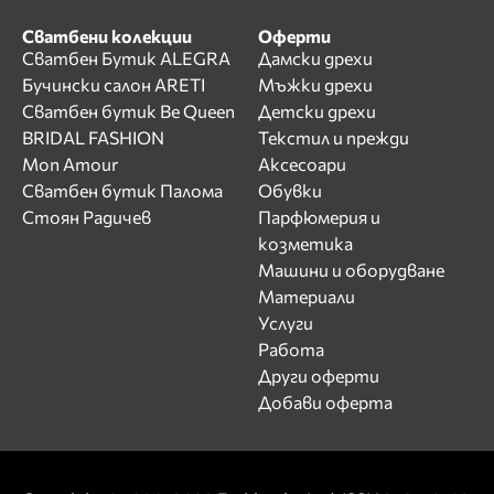
Сватбени колекции
Оферти
Сватбен Бутик ALEGRA
Дамски дрехи
Бучински салон ARETI
Мъжки дрехи
Сватбен бутик Be Queen
Детски дрехи
BRIDAL FASHION
Текстил и прежди
Mon Amour
Аксесоари
Сватбен бутик Палома
Обувки
Стоян Радичев
Парфюмерия и
козметика
Машини и оборудване
Материали
Услуги
Работа
Други оферти
Добави оферта