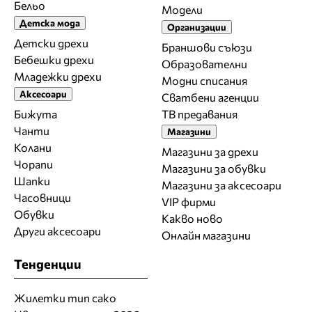
Бельо
Модели
Детска мода
Организации
Детски дрехи
Браншови съюзи
Бебешки дрехи
Образователни
Младежки дрехи
Модни списания
Аксесоари
Сватбени агенции
Бижута
ТВ предавания
Чанти
Магазини
Колани
Магазини за дрехи
Чорапи
Магазини за обувки
Шапки
Магазини за aксесоари
Часовници
VIP фирми
Обувки
Какво ново
Други аксесоари
Онлайн магазини
Тенденции
Жилетки тип сако