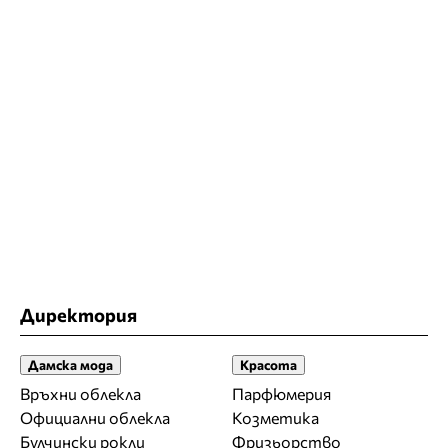
Директория
Дамска мода
Красота
Връхни облекла
Парфюмерия
Официални облекла
Козметика
Булчински рокли
Фризьорство