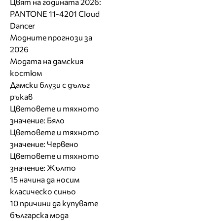
Цвят на годината 2026:
PANTONE 11-4201 Cloud
Dancer
Модните прогнози за
2026
Модата на дамския
костюм
Дамски блузи с дълъг
ръкав
Цветовете и тяхното
значение: Бяло
Цветовете и тяхното
значение: Червено
Цветовете и тяхното
значение: Жълто
15 начина да носим
класическо синьо
10 причини да купувате
българска мода