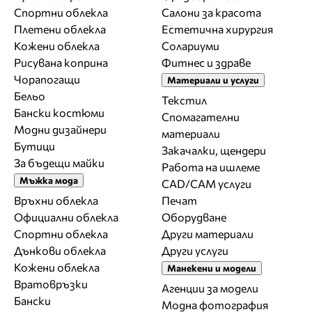
Спортни облекла
Салони за красота
Плетени облекла
Естетична хирургия
Кожени облекла
Солариуми
Рисувана коприна
Фитнес и здраве
Чорапогащи
Материали и услуги
Бельо
Текстил
Бански костюми
Спомагателни
Модни дизайнери
материали
Бутици
Закачалки, щендери
За бъдещи майки
Работа на ишлеме
Мъжка мода
CAD/CAM услуги
Връхни облекла
Печат
Официални облекла
Оборудване
Спортни облекла
Други материали
Дънкови облекла
Други услуги
Кожени облекла
Манекени и модели
Вратовръзки
Агенции за модели
Бански
Модна фотография