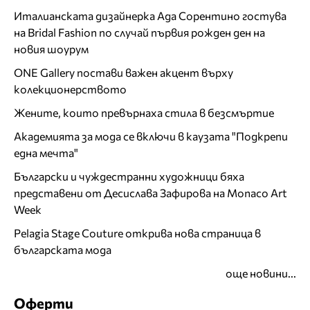
Италианската дизайнерка Ада Сорентино гостува
на Bridal Fashion по случай първия рожден ден на
новия шоурум
ONE Gallery постави важен акцент върху
колекционерството
Жените, които превърнаха стила в безсмъртие
Академията за мода се включи в каузата "Подкрепи
една мечта"
Български и чуждестранни художници бяха
представени от Десислава Зафирова на Monaco Art
Week
Pelagia Stage Couture открива нова страница в
българската мода
още новини...
Оферти