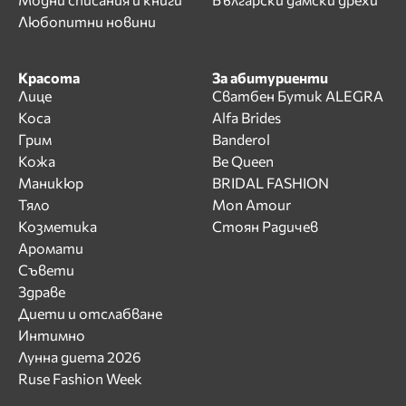
Любопитни новини
Красота
За абитуриенти
Лице
Сватбен Бутик ALEGRA
Коса
Alfa Brides
Грим
Banderol
Кожа
Be Queen
Маникюр
BRIDAL FASHION
Тяло
Mon Amour
Козметика
Стоян Радичев
Аромати
Съвети
Здраве
Диети и отслабване
Интимно
Лунна диета 2026
Ruse Fashion Week