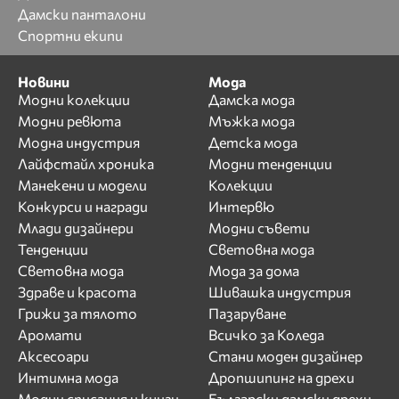
Дамски панталони
Спортни екипи
Новини
Мода
Модни колекции
Дамска мода
Модни ревюта
Мъжка мода
Модна индустрия
Детска мода
Лайфстайл хроника
Модни тенденции
Манекени и модели
Колекции
Конкурси и награди
Интервю
Млади дизайнери
Модни съвети
Тенденции
Световна мода
Световна мода
Мода за дома
Здраве и красота
Шивашка индустрия
Грижи за тялото
Пазаруване
Аромати
Всичко за Коледа
Аксесоари
Стани моден дизайнер
Интимна мода
Дропшипинг на дрехи
Модни списания и книги
Български дамски дрехи