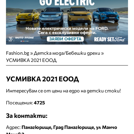
Fashion.bg
»
Детска мода/Бебешки дрехи
»
УСМИВКА 2021 ЕООД
УСМИВКА 2021 ЕООД
Интересувам се от цени на едро на детски стоки!
Посещения:
4725
За контакти:
Адрес:
Панагюрище, Град Панагюрище, ул Манчо