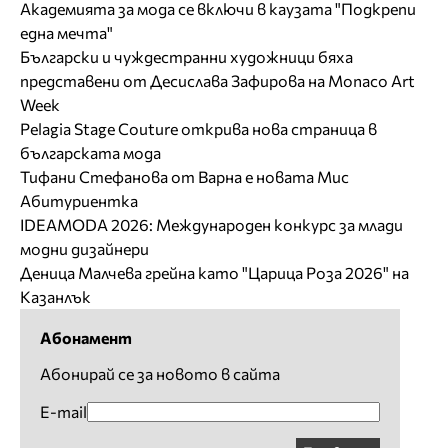
Академията за мода се включи в каузата "Подкрепи
една мечта"
Български и чуждестранни художници бяха
представени от Десислава Зафирова на Monaco Art
Week
Pelagia Stage Couture открива нова страница в
българската мода
Тифани Стефанова от Варна е новата Мис
Абитуриентка
IDEAMODA 2026: Международен конкурс за млади
модни дизайнери
Деница Малчева грейна като "Царица Роза 2026" на
Казанлък
Абонамент
Абонирай се за новото в сайта
E-mail