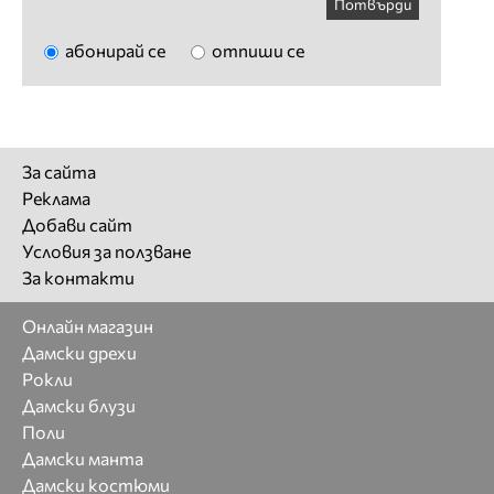
Потвърди
абонирай се
отпиши се
За сайта
Реклама
Добави сайт
Условия за ползване
За контакти
Онлайн магазин
Дамски дрехи
Рокли
Дамски блузи
Поли
Дамски манта
Дамски костюми