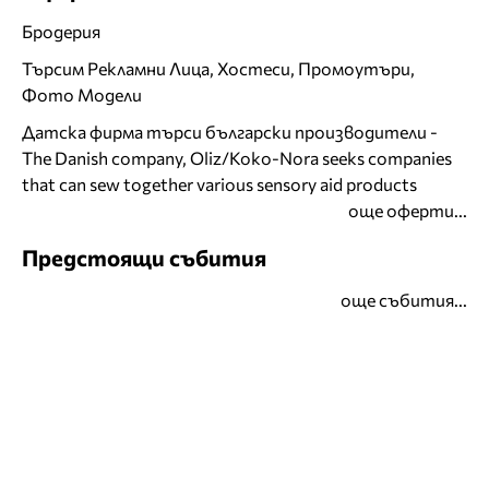
Бродерия
Търсим Рекламни Лица, Хостеси, Промоутъри,
Фото Модели
Датска фирма търси български производители -
The Danish company, Oliz/Koko-Nora seeks companies
that can sew together various sensory aid products
още оферти...
Предстоящи събития
още събития...