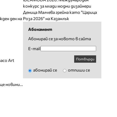
конкурс за млади модни дизайнери
Деница Малчева грейна като "Царица
жден ден на
Роза 2026" на Казанлък
Абонамент
Абонирай се за новото в сайта
E-mail
Потвърди
aco Art
абонирай се
отпиши се
ще новини...