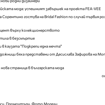
хнови родни дизайнери
пейската мода: успешният завършек на проекта FEA-VEE
Сорентино гостува на Bridal Fashion по случай първия ро
акцент върху колекционерството
тила в безсмъртие
и в каузата "Подкрепи една мечта"
дожници бяха представени от Десислава Зафирова на Mon
а нова страница в българската мода
о
еси, Промоутъри, Фото Модели