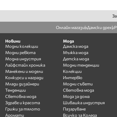
За
Онлайн магазин
Дамски дрехи
Р
Новини
Мода
Модни колекции
Дамска мода
Модни ревюта
Мъжка мода
Модна индустрия
Детска мода
Лайфстайл хроника
Модни тенденции
Манекени и модели
Колекции
Конкурси и награди
Интервю
Млади дизайнери
Модни съвети
Тенденции
Световна мода
Световна мода
Мода за дома
Здраве и красота
Шивашка индустрия
Грижи за тялото
Пазаруване
Аромати
Всичко за Коледа