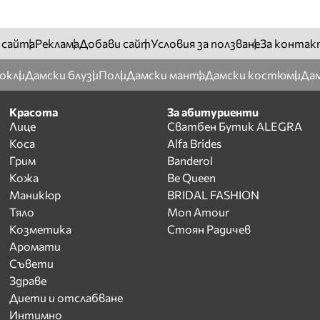
 сайта
Реклама
Добави сайт
Условия за ползване
За контак
окли
Дамски блузи
Поли
Дамски манта
Дамски костюми
Дам
Красота
За абитуриенти
Лице
Сватбен Бутик ALEGRA
Коса
Alfa Brides
Грим
Banderol
Кожа
Be Queen
Маникюр
BRIDAL FASHION
Тяло
Mon Amour
Козметика
Стоян Радичев
Аромати
Съвети
Здраве
Диети и отслабване
Интимно