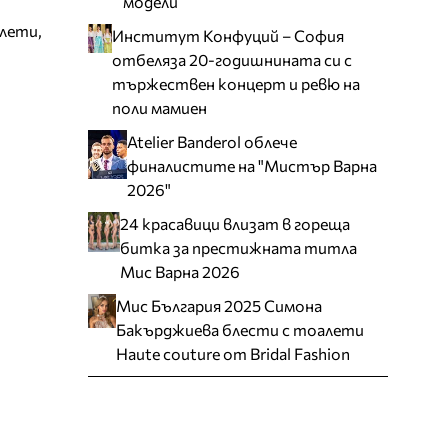
модели
алети,
Институт Конфуций – София
отбеляза 20-годишнината си с
тържествен концерт и ревю на
поли мамиен
Atelier Banderol облече
финалистите на "Мистър Варна
2026"
24 красавици влизат в гореща
битка за престижната титла
Мис Варна 2026
Мис България 2025 Симона
Бакърджиева блести с тоалети
Haute couture от Bridal Fashion