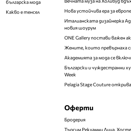
Вечната муза на Холивуд вдъ
българска мода
Нова устойчива ера за евро
Какво е тенсел
Италианската дизайнерка Ада 
новия шоурум
ONE Gallery постави важен 
Жените, които превърнаха с
Академията за мода се включ
Български и чуждестранни ху
Week
Pelagia Stage Couture открив
Оферти
Бродерия
Търсим Рекламни Лица, Хост