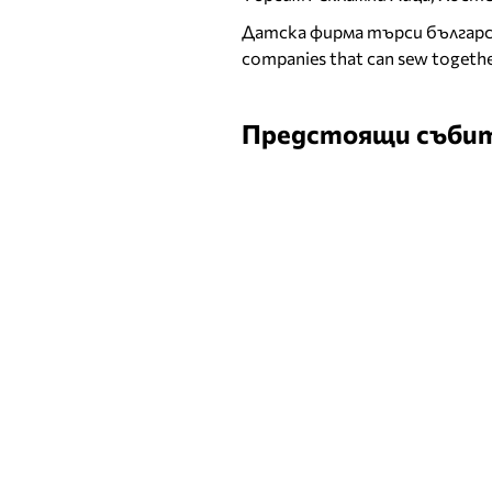
Датска фирма търси българск
companies that can sew togethe
Предстоящи съби