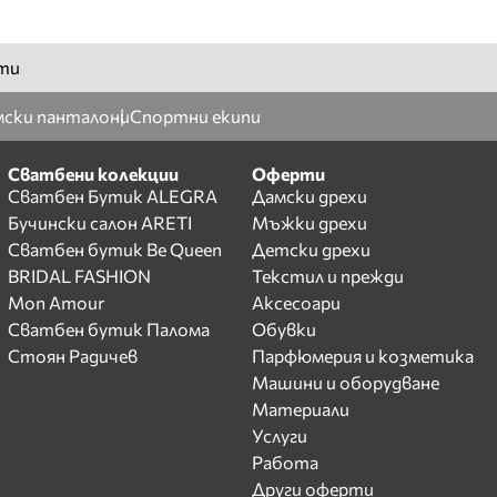
ти
ски панталони
Спортни екипи
Сватбени колекции
Оферти
Сватбен Бутик ALEGRA
Дамски дрехи
Бучински салон ARETI
Мъжки дрехи
Сватбен бутик Be Queen
Детски дрехи
BRIDAL FASHION
Текстил и прежди
Mon Amour
Аксесоари
Сватбен бутик Палома
Обувки
Стоян Радичев
Парфюмерия и козметика
Машини и оборудване
Материали
Услуги
Работа
Други оферти