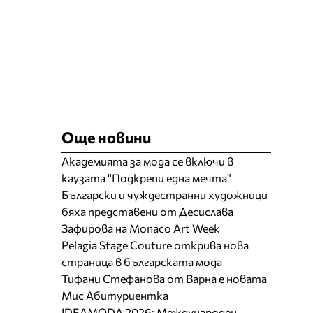
Още новини
Академията за мода се включи в
каузата "Подкрепи една мечта"
Български и чуждестранни художници
бяха представени от Десислава
Зафирова на Monaco Art Week
Pelagia Stage Couture открива нова
страница в българската мода
Тифани Стефанова от Варна е новата
Мис Абитуриентка
IDEAMODA 2026: Международен