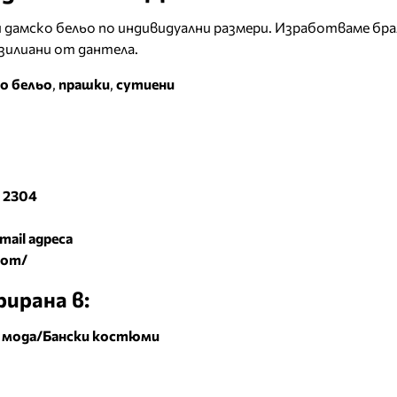
и дамско бельо по индивидуални размери. Изработваме бр
азилиани от дантела.
о бельо
,
прашки
,
сутиени
. 2304
mail адреса
com/
ирана в:
 мода/Бански костюми