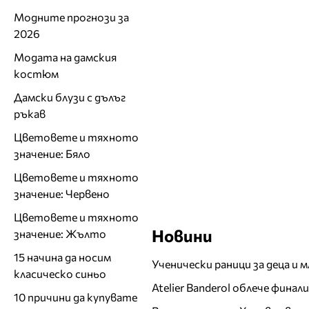
Модните прогнози за
2026
Модата на дамския
костюм
Дамски блузи с дълъг
ръкав
Цветовете и тяхното
значение: Бяло
Цветовете и тяхното
значение: Червено
Цветовете и тяхното
Новини
значение: Жълто
15 начина да носим
Ученически раници за деца и 
класическо синьо
Atelier Banderol облече фина
10 причини да купувате