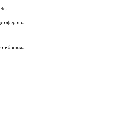
eks
е оферти...
 събития...