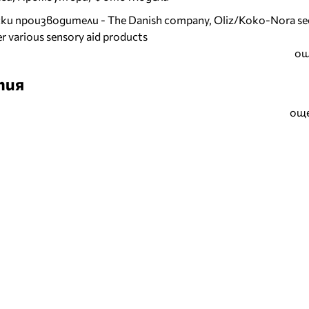
и производители - The Danish company, Oliz/Koko-Nora se
r various sensory aid products
ощ
тия
още