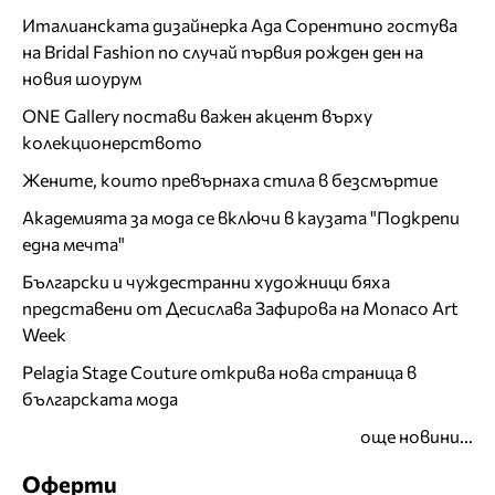
Италианската дизайнерка Ада Сорентино гостува
на Bridal Fashion по случай първия рожден ден на
новия шоурум
ONE Gallery постави важен акцент върху
колекционерството
Жените, които превърнаха стила в безсмъртие
Академията за мода се включи в каузата "Подкрепи
една мечта"
Български и чуждестранни художници бяха
представени от Десислава Зафирова на Monaco Art
Week
Pelagia Stage Couture открива нова страница в
българската мода
още новини...
Оферти