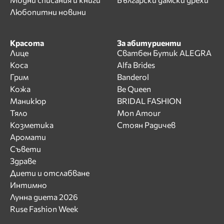
Любопитни новини
Красота
За абитуриенти
Лице
Сватбен Бутик ALEGRA
Коса
Alfa Brides
Грим
Banderol
Кожа
Be Queen
Маникюр
BRIDAL FASHION
Тяло
Mon Amour
Козметика
Стоян Радичев
Аромати
Съвети
Здраве
Диети и отслабване
Интимно
Лунна диета 2026
Ruse Fashion Week