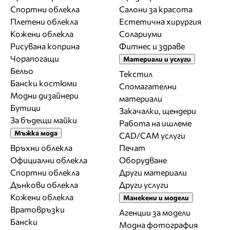
Спортни облекла
Салони за красота
Плетени облекла
Естетична хирургия
Кожени облекла
Солариуми
Рисувана коприна
Фитнес и здраве
Чорапогащи
Материали и услуги
Бельо
Текстил
Бански костюми
Спомагателни
Модни дизайнери
материали
Бутици
Закачалки, щендери
За бъдещи майки
Работа на ишлеме
Мъжка мода
CAD/CAM услуги
Връхни облекла
Печат
Официални облекла
Оборудване
Спортни облекла
Други материали
Дънкови облекла
Други услуги
Кожени облекла
Манекени и модели
Вратовръзки
Агенции за модели
Бански
Модна фотография