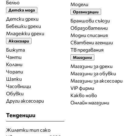
Бельо
Модели
Детска мода
Организации
Детски дрехи
Браншови съюзи
Бебешки дрехи
Образователни
Младежки дрехи
Модни списания
Аксесоари
Сватбени агенции
Бижута
ТВ предавания
Чанти
Магазини
Колани
Магазини за дрехи
Чорапи
Магазини за обувки
Шапки
Магазини за aксесоари
Часовници
VIP фирми
Обувки
Какво ново
Други аксесоари
Онлайн магазини
Тенденции
Жилетки тип сако