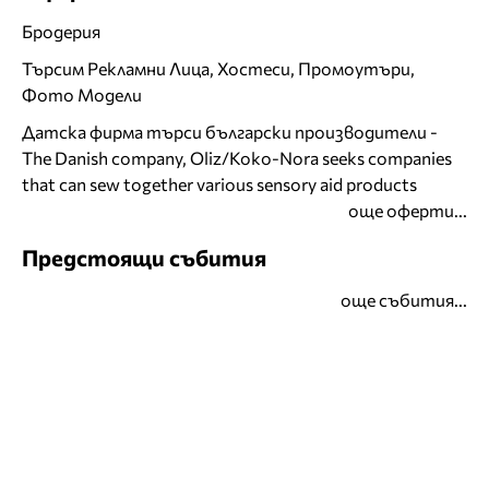
Бродерия
Търсим Рекламни Лица, Хостеси, Промоутъри,
Фото Модели
Датска фирма търси български производители -
The Danish company, Oliz/Koko-Nora seeks companies
that can sew together various sensory aid products
още оферти...
Предстоящи събития
още събития...