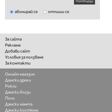
Потвърди
абонирай се
отпиши се
За сайта
Реклама
Добави сайт
Условия за ползване
За контакти
Онлайн магазин
Дамски дрехи
Рокли
Дамски блузи
Поли
Дамски манта
Дамски костюми