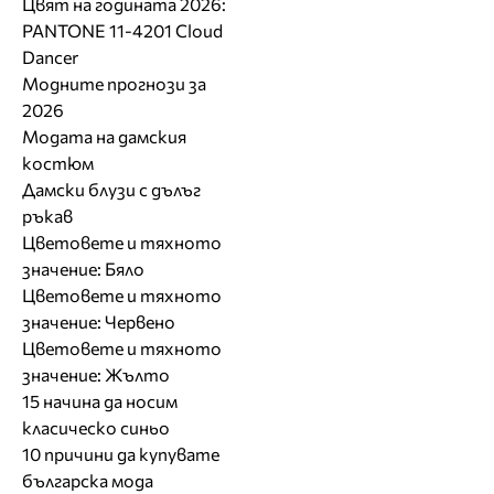
Цвят на годината 2026:
PANTONE 11-4201 Cloud
Dancer
Модните прогнози за
2026
Модата на дамския
костюм
Дамски блузи с дълъг
ръкав
Цветовете и тяхното
значение: Бяло
Цветовете и тяхното
значение: Червено
Цветовете и тяхното
значение: Жълто
15 начина да носим
класическо синьо
10 причини да купувате
българска мода