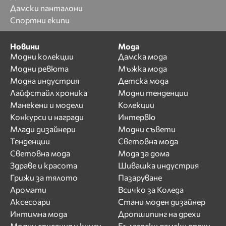
Дамски панталони
Спортни екипи
Новини
Мода
Модни колекции
Дамска мода
Модни ревюта
Мъжка мода
Модна индустрия
Детска мода
Лайфстайл хроника
Модни тенденции
Манекени и модели
Колекции
Конкурси и награди
Интервю
Млади дизайнери
Модни съвети
Тенденции
Световна мода
Световна мода
Мода за дома
Здраве и красота
Шивашка индустрия
Грижи за тялото
Пазаруване
Аромати
Всичко за Коледа
Аксесоари
Стани моден дизайнер
Интимна мода
Дропшипинг на дрехи
Модни списания и книги
Български дамски дрехи