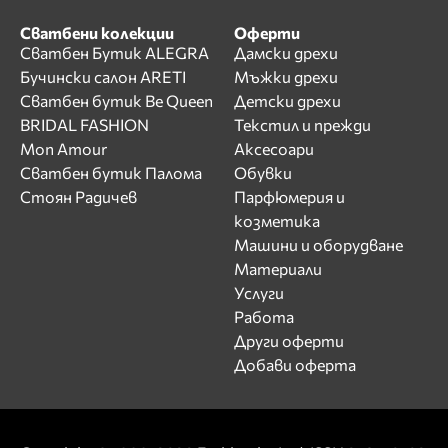
Сватбени колекции
Оферти
Сватбен Бутик ALEGRA
Дамски дрехи
Бучински салон ARETI
Мъжки дрехи
Сватбен бутик Be Queen
Детски дрехи
BRIDAL FASHION
Текстил и прежди
Mon Amour
Аксесоари
Сватбен бутик Палома
Обувки
Стоян Радичев
Парфюмерия и
козметика
Машини и оборудване
Материали
Услуги
Работа
Други оферти
Добави оферта