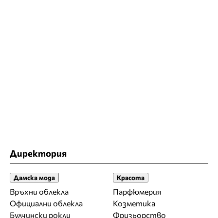
Директория
Дамска мода
Красота
Връхни облекла
Парфюмерия
Официални облекла
Козметика
Булчински рокли
Фризьорство