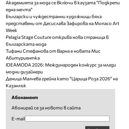
Академията за мода се включи в каузата "Подкрепи
една мечта"
Български и чуждестранни художници бяха
представени от Десислава Зафирова на Monaco Art
Week
Pelagia Stage Couture открива нова страница в
българската мода
Тифани Стефанова от Варна е новата Мис
Абитуриентка
IDEAMODA 2026: Международен конкурс за млади
модни дизайнери
Деница Малчева грейна като "Царица Роза 2026" на
Казанлък
Абонамент
Абонирай се за новото в сайта
E-mail