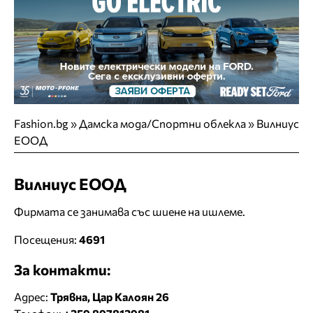
Fashion.bg
»
Дамска мода/Спортни облекла
»
Вилниус
ЕООД
Вилниус ЕООД
Фирмата се занимава със шиене на ишлеме.
Посещения:
4691
За контакти:
Адрес:
Трявна, Цар Калоян 26