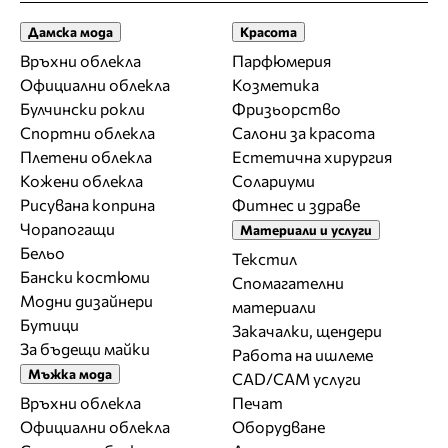
Дамска мода
Красота
Връхни облекла
Парфюмерия
Официални облекла
Козметика
Булчински рокли
Фризьорство
Спортни облекла
Салони за красота
Плетени облекла
Естетична хирургия
Кожени облекла
Солариуми
Рисувана коприна
Фитнес и здраве
Чорапогащи
Материали и услуги
Бельо
Текстил
Бански костюми
Спомагателни
Модни дизайнери
материали
Бутици
Закачалки, щендери
За бъдещи майки
Работа на ишлеме
Мъжка мода
CAD/CAM услуги
Връхни облекла
Печат
Официални облекла
Оборудване