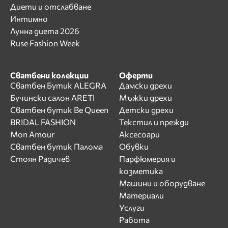
Диети и отслабване
Интимно
Лунна диета 2026
Ruse Fashion Week
Сватбени колекции
Оферти
Сватбен Бутик ALEGRA
Дамски дрехи
Бучински салон ARETI
Мъжки дрехи
Сватбен бутик Be Queen
Детски дрехи
BRIDAL FASHION
Текстил и прежди
Mon Amour
Аксесоари
Сватбен бутик Палома
Обувки
Стоян Радичев
Парфюмерия и
козметика
Машини и оборудване
Материали
Услуги
Работа