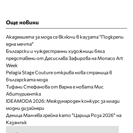
Още новини
Академията за мода се включи в каузата "Подкрепи
една мечта"
Български и чуждестранни художници бяха
представени от Десислава Зафирова на Monaco Art
Week
Pelagia Stage Couture открива нова страница в
българската мода
Тифани Стефанова от Варна е новата Мис
Абитуриентка
IDEAMODA 2026: Международен конкурс за млади
модни дизайнери
Деница Малчева грейна като "Царица Роза 2026" на
Казанлък