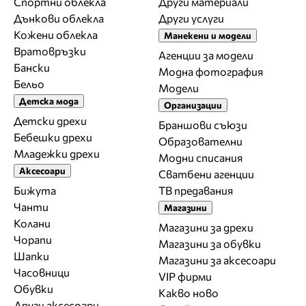
Спортни облекла
Други материали
Дънкови облекла
Други услуги
Кожени облекла
Манекени и модели
Вратовръзки
Агенции за модели
Бански
Модна фотография
Бельо
Модели
Детска мода
Организации
Детски дрехи
Браншови съюзи
Бебешки дрехи
Образователни
Младежки дрехи
Модни списания
Аксесоари
Сватбени агенции
Бижута
ТВ предавания
Чанти
Магазини
Колани
Магазини за дрехи
Чорапи
Магазини за обувки
Шапки
Магазини за aксесоари
Часовници
VIP фирми
Обувки
Какво ново
Други аксесоари