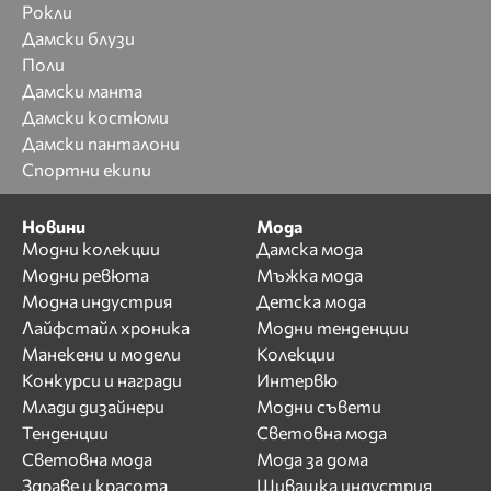
Рокли
Дамски блузи
Поли
Дамски манта
Дамски костюми
Дамски панталони
Спортни екипи
Новини
Мода
Модни колекции
Дамска мода
Модни ревюта
Мъжка мода
Модна индустрия
Детска мода
Лайфстайл хроника
Модни тенденции
Манекени и модели
Колекции
Конкурси и награди
Интервю
Млади дизайнери
Модни съвети
Тенденции
Световна мода
Световна мода
Мода за дома
Здраве и красота
Шивашка индустрия