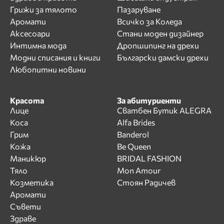
Грижи за тялото
Пазаруване
Аромати
Всичко за Коледа
Аксесоари
Стани моден дизайнер
Интимна мода
Дропшипинг на дрехи
Модни списания и книги
Български дамски дрехи
Любопитни новини
Красота
За абитуриенти
Лице
Сватбен Бутик ALEGRA
Коса
Alfa Brides
Грим
Banderol
Кожа
Be Queen
Маникюр
BRIDAL FASHION
Тяло
Mon Amour
Козметика
Стоян Радичев
Аромати
Съвети
Здраве