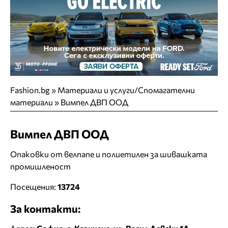
Fashion.bg
»
Материали и услуги/Спомагателни
материали
»
Вимпел ДВП ООД
Вимпел ДВП ООД
Опаковки от велпапе и полиетилен за шивашката
промишленост
Посещения:
13724
За контакти: