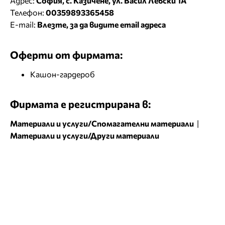
Адрес:
София, с. Казичене, ул. Васил Левски 1А
Телефон:
00359893365458
E-mail:
Влезте, за да видите email адреса
Оферти от фирмата:
Кашон-гардероб
Фирмата е регистрирана в:
Материали и услуги/Спомагателни материали
|
Материали и услуги/Други материали