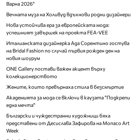
Варна 2026"
Вечната муза на Холивуд вдъхнови родни дизайнери
Нова устойчива ера за европейската мода:
успешният завършек на проекта FEA-VEE
Италианската дизайнерка Ада Сорентино гостува
на Bridal Fashion по случай първия рожден ден на
новия шоурум
ONE Gallery постави важен акцент върху
колекционерството
Жените, които превърнаха стила в безсмъртие
Академията за мода се включи в каузата "Подкрепи
една мечта"
Български и чуждестранни художници бяха
представени от Десислава Зафирова на Monaco Art
Week