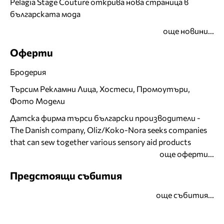
Pelagia Stage Couture открива нова страница в
българската мода
още новини...
Оферти
Бродерия
Търсим Рекламни Лица, Хостеси, Промоутъри,
Фото Модели
Датска фирма търси български производители -
The Danish company, Oliz/Koko-Nora seeks companies
that can sew together various sensory aid products
още оферти...
Предстоящи събития
още събития...