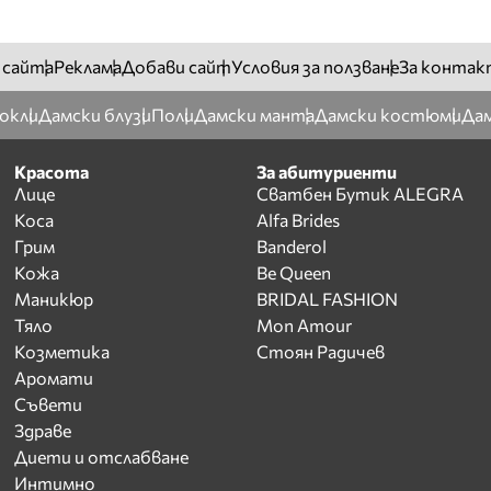
 сайта
Реклама
Добави сайт
Условия за ползване
За контак
окли
Дамски блузи
Поли
Дамски манта
Дамски костюми
Дам
Красота
За абитуриенти
Лице
Сватбен Бутик ALEGRA
Коса
Alfa Brides
Грим
Banderol
Кожа
Be Queen
Маникюр
BRIDAL FASHION
Тяло
Mon Amour
Козметика
Стоян Радичев
Аромати
Съвети
Здраве
Диети и отслабване
Интимно