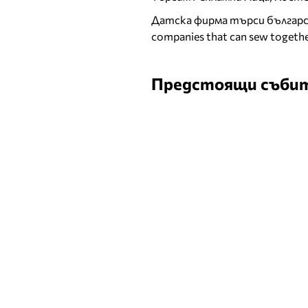
Датска фирма търси българск
companies that can sew togethe
Предстоящи съби