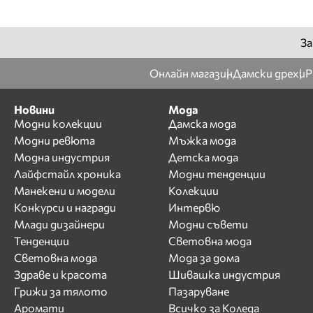
За
Онлайн магазин
Дамски дрехи
Р
Новини
Мода
Модни колекции
Дамска мода
Модни ревюта
Мъжка мода
Модна индустрия
Детска мода
Лайфстайл хроника
Модни тенденции
Манекени и модели
Колекции
Конкурси и награди
Интервю
Млади дизайнери
Модни съвети
Тенденции
Световна мода
Световна мода
Мода за дома
Здраве и красота
Шивашка индустрия
Грижи за тялото
Пазаруване
Аромати
Всичко за Коледа