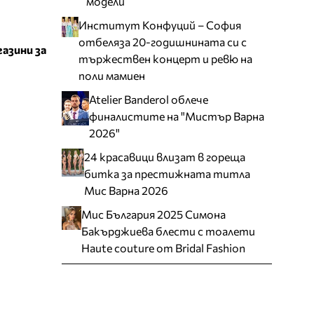
модели
Институт Конфуций – София
отбеляза 20-годишнината си с
газини за
тържествен концерт и ревю на
поли мамиен
Atelier Banderol облече
финалистите на "Мистър Варна
2026"
24 красавици влизат в гореща
битка за престижната титла
Мис Варна 2026
Мис България 2025 Симона
Бакърджиева блести с тоалети
Haute couture от Bridal Fashion