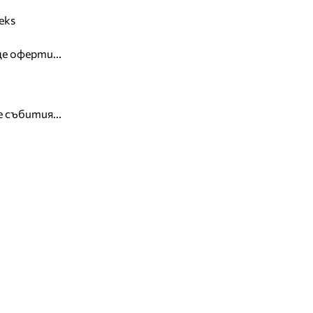
eks
е оферти...
 събития...