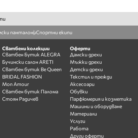
ти
ски панталони
Спортни екипи
Сватбени колекции
Оферти
Сватбен Бутик ALEGRA
Дамски дрехи
Бучински салон ARETI
Мъжки дрехи
Сватбен бутик Be Queen
Детски дрехи
BRIDAL FASHION
Текстил и прежди
Mon Amour
Аксесоари
Сватбен бутик Палома
Обувки
Стоян Радичев
Парфюмерия и козметика
Машини и оборудване
Материали
Услуги
Работа
Други оферти