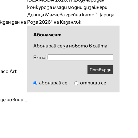
конкурс за млади модни дизайнери
Деница Малчева грейна като "Царица
жден ден на
Роза 2026" на Казанлък
Абонамент
Абонирай се за новото в сайта
E-mail
Потвърди
aco Art
абонирай се
отпиши се
ще новини...