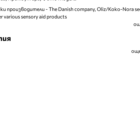
и производители - The Danish company, Oliz/Koko-Nora se
r various sensory aid products
ощ
тия
още