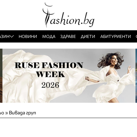
АЗИН
НОВИНИ
МОДА
ЗДРАВЕ
ДИЕТИ
АБИТУРИЕНТИ
ьо
»
Вивада груп