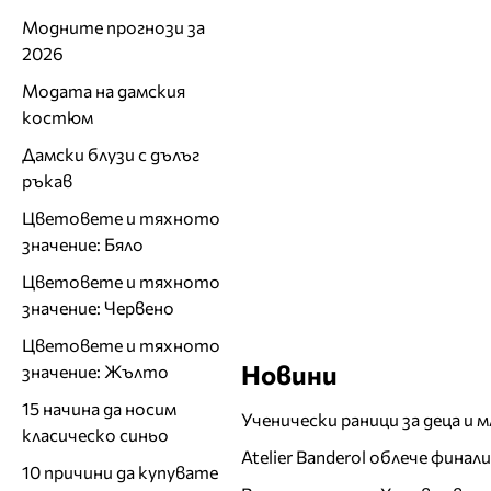
Модните прогнози за
2026
Модата на дамския
костюм
Дамски блузи с дълъг
ръкав
Цветовете и тяхното
значение: Бяло
Цветовете и тяхното
значение: Червено
Цветовете и тяхното
Новини
значение: Жълто
15 начина да носим
Ученически раници за деца и 
класическо синьо
Atelier Banderol облече фина
10 причини да купувате