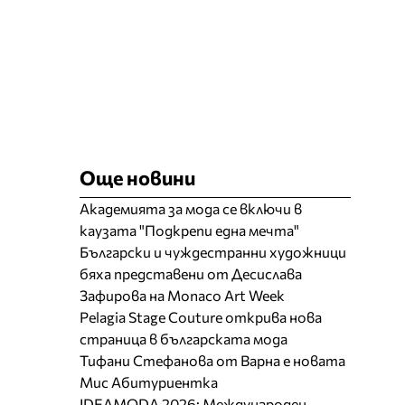
Още новини
Академията за мода се включи в
каузата "Подкрепи една мечта"
Български и чуждестранни художници
бяха представени от Десислава
Зафирова на Monaco Art Week
Pelagia Stage Couture открива нова
страница в българската мода
Тифани Стефанова от Варна е новата
Мис Абитуриентка
IDEAMODA 2026: Международен