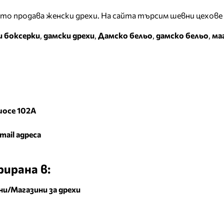
ято продава женски дрехи. На сайта търсим шевни цехове
и боксерки
,
дамски дрехи
,
Дамско бельо
,
дамско бельо
,
ма
шосе 102А
mail адреса
ирана в:
ни/Магазини за дрехи