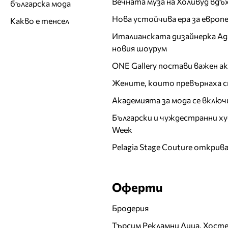
Вечната муза на Холивуд вдъ
българска мода
Нова устойчива ера за евро
Какво е тенсел
Италианската дизайнерка Ада 
новия шоурум
ONE Gallery постави важен 
Жените, които превърнаха с
Академията за мода се включ
Български и чуждестранни ху
Week
Pelagia Stage Couture открив
Оферти
Бродерия
Търсим Рекламни Лица, Хост