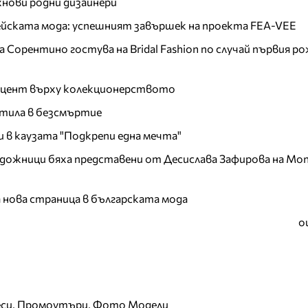
хнови родни дизайнери
пейската мода: успешният завършек на проекта FEA-VEE
Сорентино гостува на Bridal Fashion по случай първия ро
акцент върху колекционерството
тила в безсмъртие
и в каузата "Подкрепи една мечта"
дожници бяха представени от Десислава Зафирова на Mon
а нова страница в българската мода
о
еси, Промоутъри, Фото Модели