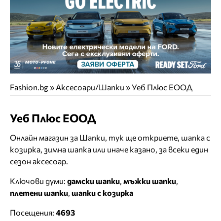
Fashion.bg
»
Аксесоари/Шапки
»
Уеб Плюс ЕООД
Уеб Плюс ЕООД
Онлайн магазин за Шапки, тук ще откриете, шапка с
козирка, зимна шапка или иначе казано, за всеки един
сезон аксесоар.
Ключови думи:
дамски шапки
,
мъжки шапки
,
плетени шапки
,
шапки с козирка
Посещения:
4693