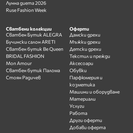
Лунна диета 2026
Ruse Fashion Week
Сватбени колекции
Оферти
Сватбен Бутик ALEGRA
Дамски дрехи
Бучински салон ARETI
Мъжки дрехи
Сватбен бутик Be Queen
Детски дрехи
BRIDAL FASHION
Текстил и прежди
Mon Amour
Аксесоари
Сватбен бутик Палома
Обувки
Стоян Радичев
Парфюмерия и
козметика
Машини и оборудване
Материали
Услуги
Работа
Други оферти
Добави оферта