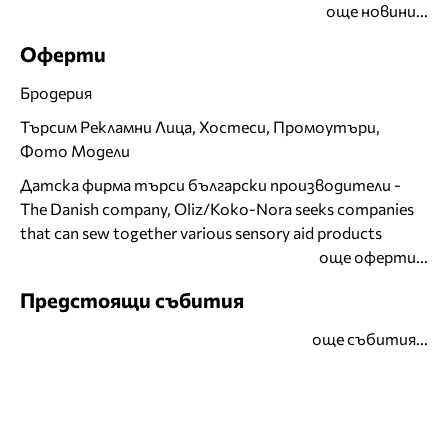
още новини...
Оферти
Бродерия
Търсим Рекламни Лица, Хостеси, Промоутъри,
Фото Модели
Датска фирма търси български производители -
The Danish company, Oliz/Koko-Nora seeks companies
that can sew together various sensory aid products
още оферти...
Предстоящи събития
още събития...