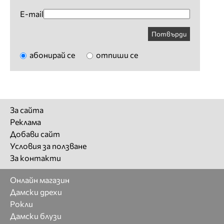
E-mail
Потвърди
абонирай се
отпиши се
За сайта
Реклама
Добави сайт
Условия за ползване
За контакти
Онлайн магазин
Дамски дрехи
Рокли
Дамски блузи