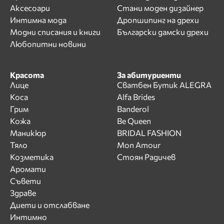
Аксесоари
Стани моден дизайнер
Интимна мода
Дропшипинг на дрехи
Модни списания и книги
Български дамски дрехи
Любопитни новини
Красота
За абитуриенти
Лице
Сватбен Бутик ALEGRA
Коса
Alfa Brides
Грим
Banderol
Кожа
Be Queen
Маникюр
BRIDAL FASHION
Тяло
Mon Amour
Козметика
Стоян Радичев
Аромати
Съвети
Здраве
Диети и отслабване
Интимно