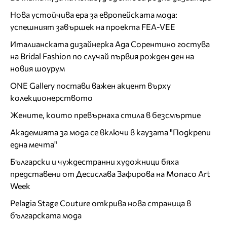
Нова устойчива ера за европейската мода:
успешният завършек на проекта FEA-VEE
Италианската дизайнерка Ада Сорентино гостува
на Bridal Fashion по случай първия рожден ден на
новия шоурум
ONE Gallery постави важен акцент върху
колекционерството
Жените, които превърнаха стила в безсмъртие
Академията за мода се включи в каузата "Подкрепи
една мечта"
Български и чуждестранни художници бяха
представени от Десислава Зафирова на Monaco Art
Week
Pelagia Stage Couture открива нова страница в
българската мода