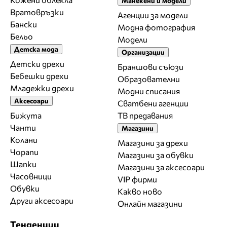
Манекени и модели
Вратовръзки
Агенции за модели
Бански
Модна фотография
Бельо
Модели
Детска мода
Организации
Детски дрехи
Браншови съюзи
Бебешки дрехи
Образователни
Младежки дрехи
Модни списания
Аксесоари
Сватбени агенции
Бижута
ТВ предавания
Чанти
Магазини
Колани
Магазини за дрехи
Чорапи
Магазини за обувки
Шапки
Магазини за aксесоари
Часовници
VIP фирми
Обувки
Какво ново
Други аксесоари
Онлайн магазини
Тенденции