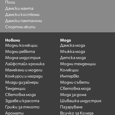
Поли
Дамски манта
Дамски костюми
Дамски панталони
Спортни екипи
Новини
Мода
Модни колекции
Дамска мода
Модни ревюта
Мъжка мода
Модна индустрия
Детска мода
Лайфстайл хроника
Модни тенденции
Манекени и модели
Колекции
Конкурси и награди
Интервю
Млади дизайнери
Модни съвети
Тенденции
Световна мода
Световна мода
Мода за дома
Здраве и красота
Шивашка индустрия
Грижи за тялото
Пазаруване
Аромати
Всичко за Коледа