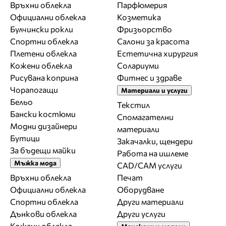
Връхни облекла
Парфюмерия
Официални облекла
Козметика
Булчински рокли
Фризьорство
Спортни облекла
Салони за красота
Плетени облекла
Естетична хирургия
Кожени облекла
Солариуми
Рисувана коприна
Фитнес и здраве
Чорапогащи
Материали и услуги
Бельо
Текстил
Бански костюми
Спомагателни
Модни дизайнери
материали
Бутици
Закачалки, щендери
За бъдещи майки
Работа на ишлеме
Мъжка мода
CAD/CAM услуги
Връхни облекла
Печат
Официални облекла
Оборудване
Спортни облекла
Други материали
Дънкови облекла
Други услуги
Кожени облекла