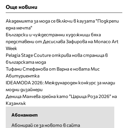
Още новини
Академията за мода се включи в каузата "Подкрепи
една мечта"
Български и чуждестранни художници бяха
представени от Десислава Зафирова на Monaco Art
Week
Pelagia Stage Couture открива нова страница в
българската мода
Тифани Стефанова от Варна е новата Мис
Абитуриентка
IDEAMODA 2026: Международен конкурс за млади
модни дизайнери
Деница Малчева грейна като "Царица Роза 2026" на
Казанлък
Абонамент
Абонирай се за новото в сайта