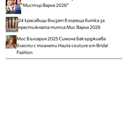
"Мистър Варна 2026"
24 красавици влизат в гореща битка за
престижната титла Мис Варна 2026
Мис България 2025 Симона Бакърджиева
блести с тоалети Haute couture от Bridal
Fashion