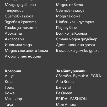
Млади дизайнери
Модни съвети
Тенденции
Световна мода
Световна мода
Мода за дома
Здраве и красота
Шивашка индустрия
Грижи за тялото
Пазаруване
Аромати
Всичко за Коледа
Аксесоари
Стани моден дизайнер
Интимна мода
Дропшипинг на дрехи
Модни списания и книги
Български дамски дрехи
Любопитни новини
Красота
За абитуриенти
Лице
Сватбен Бутик ALEGRA
Коса
Alfa Brides
Грим
Banderol
Кожа
Be Queen
Маникюр
BRIDAL FASHION
Тяло
Mon Amour