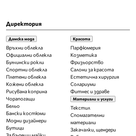
Директория
Дамска мода
Красота
Връхни облекла
Парфюмерия
Официални облекла
Козметика
Булчински рокли
Фризьорство
Спортни облекла
Салони за красота
Плетени облекла
Естетична хирургия
Кожени облекла
Солариуми
Рисувана коприна
Фитнес и здраве
Чорапогащи
Материали и услуги
Бельо
Текстил
Бански костюми
Спомагателни
Модни дизайнери
материали
Бутици
Закачалки, щендери
За бъдещи майки