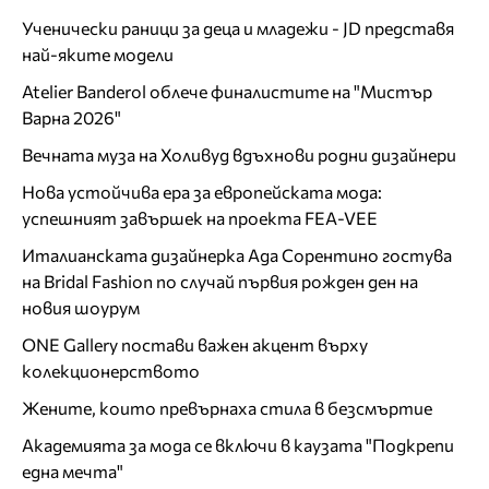
Ученически раници за деца и младежи - JD представя
най-яките модели
Atelier Banderol облече финалистите на "Мистър
Варна 2026"
Вечната муза на Холивуд вдъхнови родни дизайнери
Нова устойчива ера за европейската мода:
успешният завършек на проекта FEA-VEE
Италианската дизайнерка Ада Сорентино гостува
на Bridal Fashion по случай първия рожден ден на
новия шоурум
ONE Gallery постави важен акцент върху
колекционерството
Жените, които превърнаха стила в безсмъртие
Академията за мода се включи в каузата "Подкрепи
една мечта"