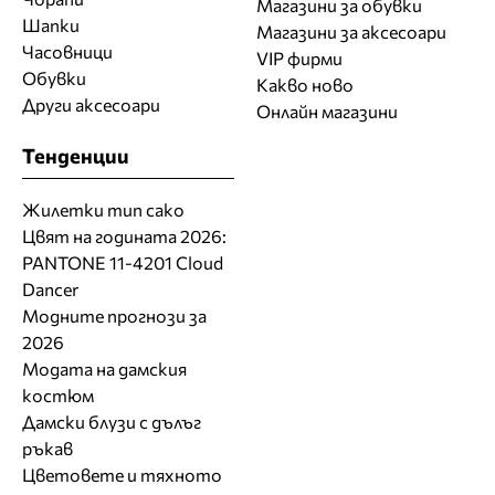
Магазини за обувки
Шапки
Магазини за aксесоари
Часовници
VIP фирми
Обувки
Какво ново
Други аксесоари
Онлайн магазини
Тенденции
Жилетки тип сако
Цвят на годината 2026:
PANTONE 11-4201 Cloud
Dancer
Модните прогнози за
2026
Модата на дамския
костюм
Дамски блузи с дълъг
ръкав
Цветовете и тяхното