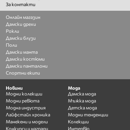
За контакти
Онлайн магазин
Дамски дрехи
Рокли
Дамски блузи
Поли
Дамски манта
Дамски костюми
Дамски панталони
Спортни екипи
Новини
Мода
Модни колекции
Дамска мода
Модни ревюта
Мъжка мода
Модна индустрия
Детска мода
Лайфстайл хроника
Модни тенденции
Манекени и модели
Колекции
Конкурси и награди
Интервю