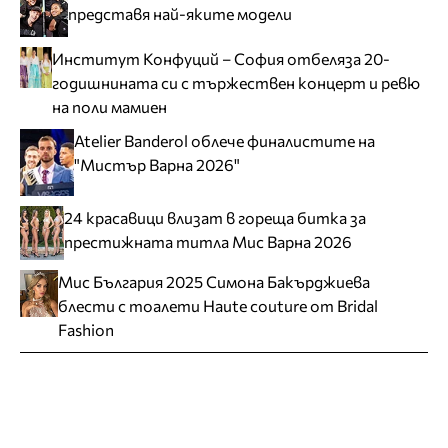
представя най-яките модели
Институт Конфуций – София отбеляза 20-
годишнината си с тържествен концерт и ревю
на поли мамиен
Atelier Banderol облече финалистите на
"Мистър Варна 2026"
24 красавици влизат в гореща битка за
престижната титла Мис Варна 2026
Мис България 2025 Симона Бакърджиева
блести с тоалети Haute couture от Bridal
Fashion