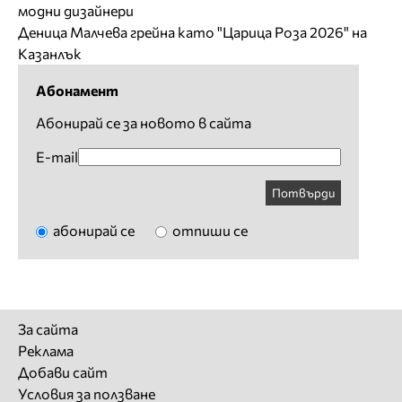
модни дизайнери
Деница Малчева грейна като "Царица Роза 2026" на
Казанлък
Абонамент
Абонирай се за новото в сайта
E-mail
Потвърди
абонирай се
отпиши се
За сайта
Реклама
Добави сайт
Условия за ползване