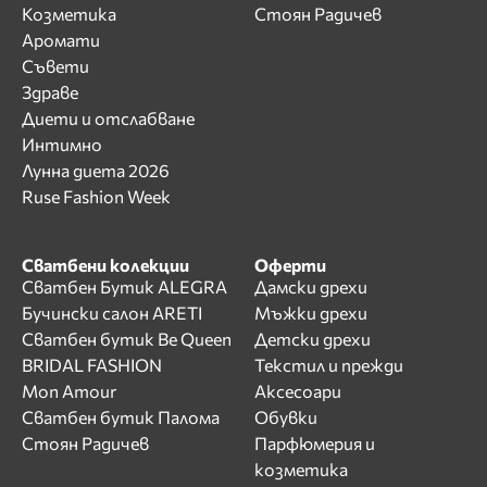
Козметика
Стоян Радичев
Аромати
Съвети
Здраве
Диети и отслабване
Интимно
Лунна диета 2026
Ruse Fashion Week
Сватбени колекции
Оферти
Сватбен Бутик ALEGRA
Дамски дрехи
Бучински салон ARETI
Мъжки дрехи
Сватбен бутик Be Queen
Детски дрехи
BRIDAL FASHION
Текстил и прежди
Mon Amour
Аксесоари
Сватбен бутик Палома
Обувки
Стоян Радичев
Парфюмерия и
козметика