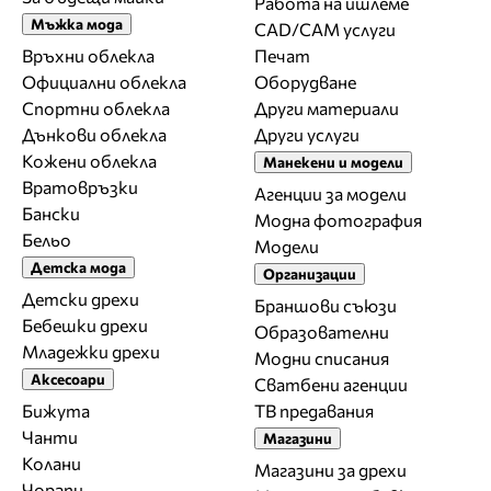
Работа на ишлеме
Мъжка мода
CAD/CAM услуги
Връхни облекла
Печат
Официални облекла
Оборудване
Спортни облекла
Други материали
Дънкови облекла
Други услуги
Кожени облекла
Манекени и модели
Вратовръзки
Агенции за модели
Бански
Модна фотография
Бельо
Модели
Детска мода
Организации
Детски дрехи
Браншови съюзи
Бебешки дрехи
Образователни
Младежки дрехи
Модни списания
Аксесоари
Сватбени агенции
Бижута
ТВ предавания
Чанти
Магазини
Колани
Магазини за дрехи
Чорапи