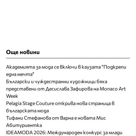
Още новини
Академията за мода се включи в каузата "Подкрепи
една мечта"
Български и чуждестранни художници бяха
представени от Десислава Зафирова на Monaco Art
Week
Pelagia Stage Couture открива нова страница в
българската мода
Тифани Стефанова от Варна е новата Мис
Абитуриентка
IDEAMODA 2026: Международен конкурс за млади