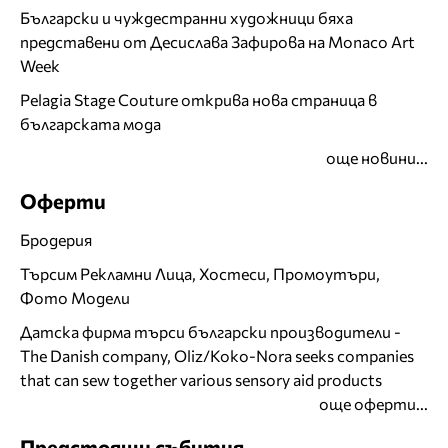
Български и чуждестранни художници бяха
представени от Десислава Зафирова на Monaco Art
Week
Pelagia Stage Couture открива нова страница в
българската мода
още новини...
Оферти
Бродерия
Търсим Рекламни Лица, Хостеси, Промоутъри,
Фото Модели
Датска фирма търси български производители -
The Danish company, Oliz/Koko-Nora seeks companies
that can sew together various sensory aid products
още оферти...
Предстоящи събития