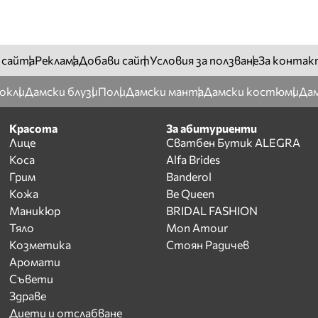
 сайта
Реклама
Добави сайт
Условия за ползване
За контак
окли
Дамски блузи
Поли
Дамски манта
Дамски костюми
Дам
Красота
За абитуриенти
Лице
Сватбен Бутик ALEGRA
Коса
Alfa Brides
Грим
Banderol
Кожа
Be Queen
Маникюр
BRIDAL FASHION
Тяло
Mon Amour
Козметика
Стоян Радичев
Аромати
Съвети
Здраве
Диети и отслабване