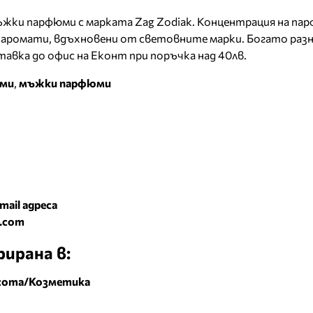
мъжки парфюми с марката Zag Zodiak. Концентрация на па
 аромати, вдъхновени от световните марки. Богато раз
авка до офис на Еконт при поръчка над 40лв.
юми
,
мъжки парфюми
mail адреса
.com
ирана в:
сота/Козметика