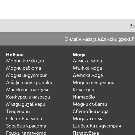
За
Онлайн магазин
Дамски дрехи
Р
Новини
Мода
Модни колекции
Дамска мода
Модни ревюта
Мъжка мода
Модна индустрия
Детска мода
Лайфстайл хроника
Модни тенденции
Манекени и модели
Колекции
Конкурси и награди
Интервю
Млади дизайнери
Модни съвети
Тенденции
Световна мода
Световна мода
Мода за дома
Здраве и красота
Шивашка индустрия
Грижи за тялото
Пазаруване