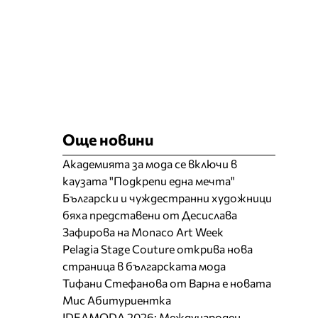
Още новини
Академията за мода се включи в
каузата "Подкрепи една мечта"
Български и чуждестранни художници
бяха представени от Десислава
Зафирова на Monaco Art Week
Pelagia Stage Couture открива нова
страница в българската мода
Тифани Стефанова от Варна е новата
Мис Абитуриентка
IDEAMODA 2026: Международен