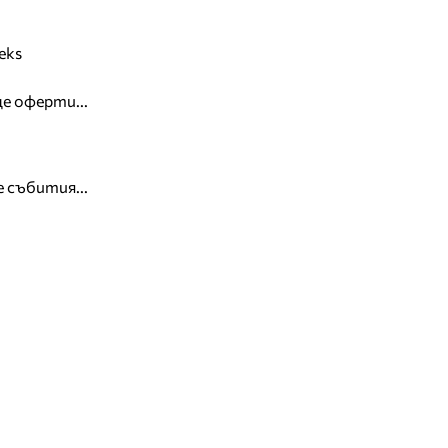
eks
е оферти...
 събития...