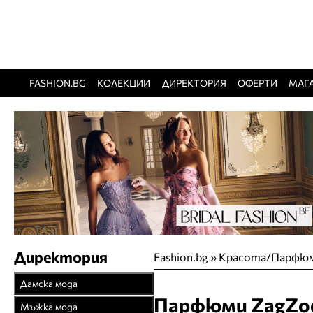
FASHION.BG
КОЛЕКЦИИ
ДИРЕКТОРИЯ
ОФЕРТИ
МАГ
Директория
Fashion.bg
»
Красота/Парфю
Дамска мода
Парфюми ZagZo
Връхни облекла
Мъжка мода