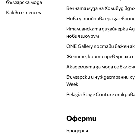
българска мода
Вечната муза на Холивуд вдъ
Какво е тенсел
Нова устойчива ера за евро
Италианската дизайнерка Ада 
новия шоурум
ONE Gallery постави важен 
Жените, които превърнаха с
Академията за мода се включ
Български и чуждестранни ху
Week
Pelagia Stage Couture открив
Оферти
Бродерия