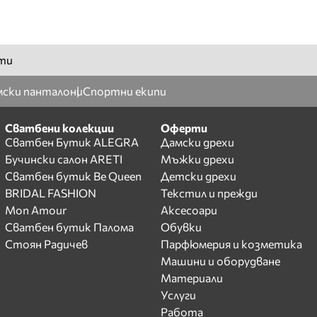
ти
ски панталони
Спортни екипи
Сватбени колекции
Оферти
Сватбен Бутик ALEGRA
Дамски дрехи
Бучински салон ARETI
Мъжки дрехи
Сватбен бутик Be Queen
Детски дрехи
BRIDAL FASHION
Текстил и прежди
Mon Amour
Аксесоари
Сватбен бутик Палома
Обувки
Стоян Радичев
Парфюмерия и козметика
Машини и оборудване
Материали
Услуги
Работа