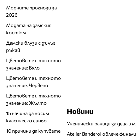
Модните прогнози за
2026
Модата на дамския
костюм
Дамски блузи с дълъг
ръкав
Цветовете и тяхното
значение: Бяло
Цветовете и тяхното
значение: Червено
Цветовете и тяхното
значение: Жълто
Новини
15 начина да носим
класическо синьо
Ученически раници за деца и 
10 причини да купувате
Atelier Banderol облече фина