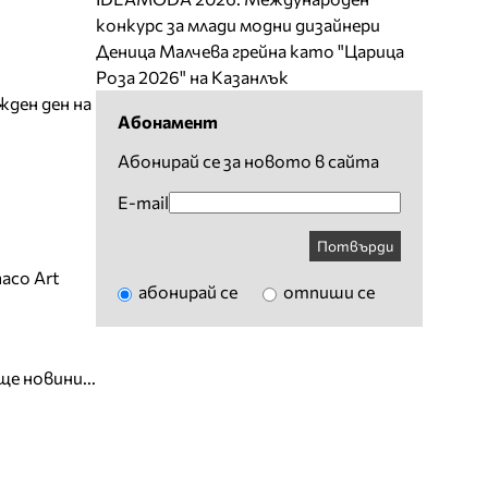
конкурс за млади модни дизайнери
Деница Малчева грейна като "Царица
Роза 2026" на Казанлък
жден ден на
Абонамент
Абонирай се за новото в сайта
E-mail
Потвърди
aco Art
абонирай се
отпиши се
ще новини...