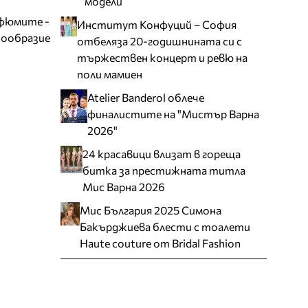
модели
рфюмите -
Институт Конфуций – София
нообразие
отбеляза 20-годишнината си с
тържествен концерт и ревю на
поли мамиен
Atelier Banderol облече
финалистите на "Мистър Варна
2026"
24 красавици влизат в гореща
битка за престижната титла
Мис Варна 2026
Мис България 2025 Симона
Бакърджиева блести с тоалети
Haute couture от Bridal Fashion