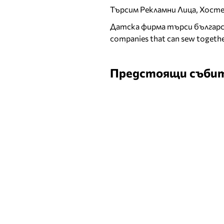
Търсим Рекламни Лица, Хост
Датска фирма търси българск
companies that can sew togethe
Предстоящи съби