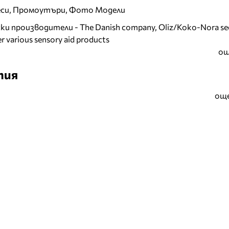
еси, Промоутъри, Фото Модели
и производители - The Danish company, Oliz/Koko-Nora se
r various sensory aid products
ощ
тия
още