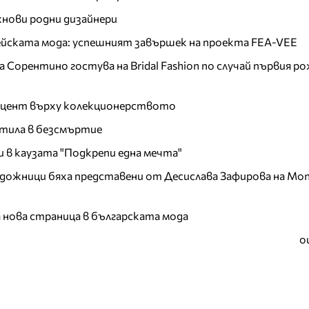
хнови родни дизайнери
пейската мода: успешният завършек на проекта FEA-VEE
Сорентино гостува на Bridal Fashion по случай първия ро
акцент върху колекционерството
тила в безсмъртие
и в каузата "Подкрепи една мечта"
дожници бяха представени от Десислава Зафирова на Mon
а нова страница в българската мода
о