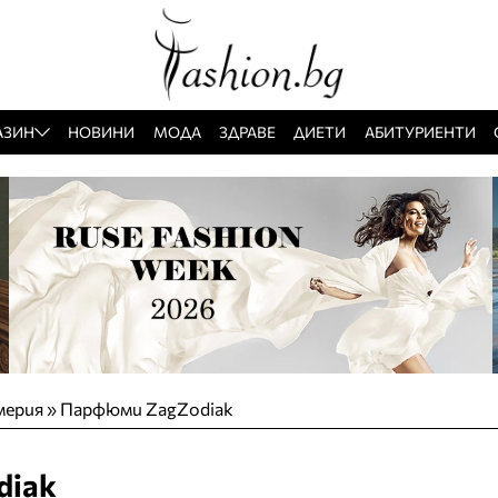
АЗИН
НОВИНИ
МОДА
ЗДРАВЕ
ДИЕТИ
АБИТУРИЕНТИ
мерия
»
Парфюми ZagZodiak
diak