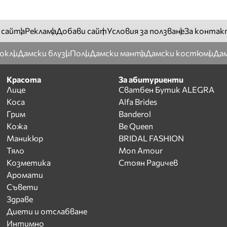
 сайта
Реклама
Добави сайт
Условия за ползване
За контак
окли
Дамски блузи
Поли
Дамски манта
Дамски костюми
Дам
Красота
За абитуриенти
Лице
Сватбен Бутик ALEGRA
Коса
Alfa Brides
Грим
Banderol
Кожа
Be Queen
Маникюр
BRIDAL FASHION
Тяло
Mon Amour
Козметика
Стоян Радичев
Аромати
Съвети
Здраве
Диети и отслабване
Интимно