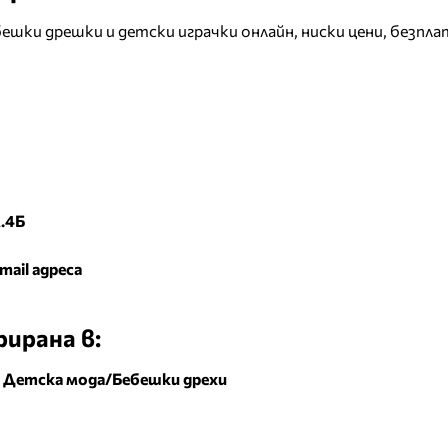
ешки дрешки и детски играчки онлайн, ниски цени, безпла
.4Б
mail адреса
ирана в:
|
Детска мода/Бебешки дрехи