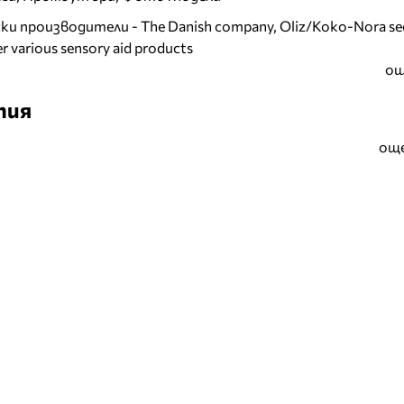
и производители - The Danish company, Oliz/Koko-Nora se
r various sensory aid products
ощ
тия
още