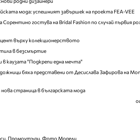
хнови родни дизайнери
пейската мода: успешният завършек на проекта FEA-VEE
Сорентино гостува на Bridal Fashion по случай първия ро
акцент върху колекционерството
тила в безсмъртие
и в каузата "Подкрепи една мечта"
дожници бяха представени от Десислава Зафирова на Mon
а нова страница в българската мода
о
еси, Промоутъри, Фото Модели