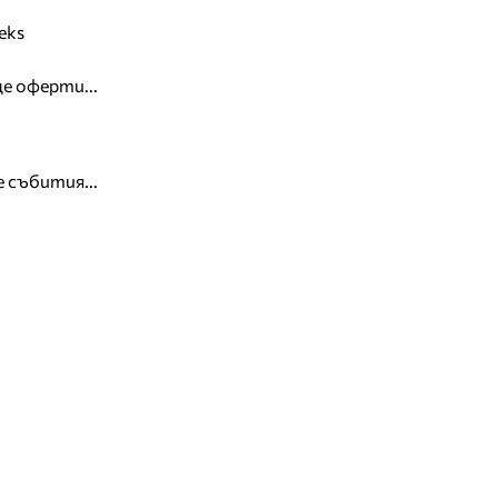
eks
е оферти...
 събития...