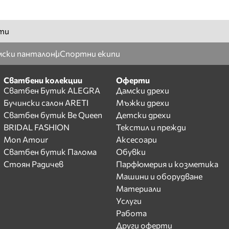
ти
ски панталони
Спортни екипи
Сватбени колекции
Оферти
Сватбен Бутик ALEGRA
Дамски дрехи
Бучински салон ARETI
Мъжки дрехи
Сватбен бутик Be Queen
Детски дрехи
BRIDAL FASHION
Текстил и прежди
Mon Amour
Аксесоари
Сватбен бутик Палома
Обувки
Стоян Радичев
Парфюмерия и козметика
Машини и оборудване
Материали
Услуги
Работа
Други оферти