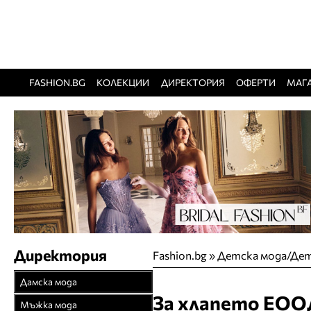
FASHION.BG
КОЛЕКЦИИ
ДИРЕКТОРИЯ
ОФЕРТИ
МАГ
Директория
Fashion.bg
»
Детска мода/Дет
Дамска мода
За хлапето ЕОО
Връхни облекла
Мъжка мода