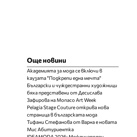
Още новини
Академията за мода се включи в
каузата "Подкрепи една мечта"
Български и чуждестранни художници
бяха представени от Десислава
Зафирова на Monaco Art Week
Pelagia Stage Couture открива нова
страница в българската мода
Тифани Стефанова от Варна е новата
Мис Абитуриентка
IDEAMODA 2026: Международен