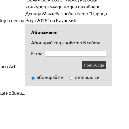
конкурс за млади модни дизайнери
Деница Малчева грейна като "Царица
жден ден на
Роза 2026" на Казанлък
Абонамент
Абонирай се за новото в сайта
E-mail
Потвърди
aco Art
абонирай се
отпиши се
ще новини...