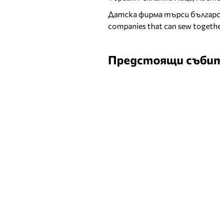
Датска фирма търси българск
companies that can sew togethe
Предстоящи съби