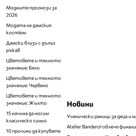
Модните прогнози за
2026
Модата на дамския
костюм
Дамски блузи с дълъг
ръкав
Цветовете и тяхното
значение: Бяло
Цветовете и тяхното
значение: Червено
Цветовете и тяхното
Новини
значение: Жълто
15 начина да носим
Ученически раници за деца и 
класическо синьо
Atelier Banderol облече фина
10 причини да купувате