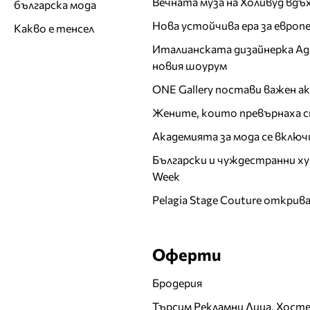
Вечната муза на Холивуд вдъ
българска мода
Нова устойчива ера за евро
Какво е тенсел
Италианската дизайнерка Ада 
новия шоурум
ONE Gallery постави важен 
Жените, които превърнаха с
Академията за мода се включ
Български и чуждестранни ху
Week
Pelagia Stage Couture открив
Оферти
Бродерия
Търсим Рекламни Лица, Хост