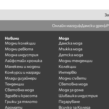
За
Онлайн магазин
Дамски дрехи
Р
Новини
Мода
Модни колекции
Дамска мода
Модни ревюта
Мъжка мода
Модна индустрия
Детска мода
Лайфстайл хроника
Модни тенденции
Манекени и модели
Колекции
Конкурси и награди
Интервю
Млади дизайнери
Модни съвети
Тенденции
Световна мода
Световна мода
Мода за дома
Здраве и красота
Шивашка индустрия
Грижи за тялото
Пазаруване
Аромати
Всичко за Коледа