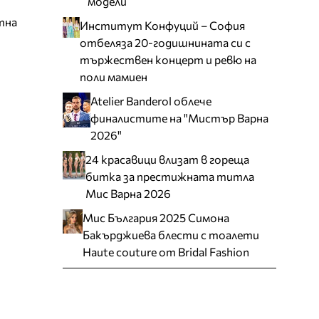
модели
тна
Институт Конфуций – София
отбеляза 20-годишнината си с
тържествен концерт и ревю на
поли мамиен
Atelier Banderol облече
финалистите на "Мистър Варна
2026"
24 красавици влизат в гореща
битка за престижната титла
Мис Варна 2026
Мис България 2025 Симона
Бакърджиева блести с тоалети
Haute couture от Bridal Fashion